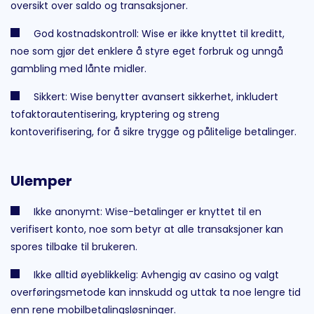
oversikt over saldo og transaksjoner.
God kostnadskontroll: Wise er ikke knyttet til kreditt,
noe som gjør det enklere å styre eget forbruk og unngå
gambling med lånte midler.
Sikkert: Wise benytter avansert sikkerhet, inkludert
tofaktorautentisering, kryptering og streng
kontoverifisering, for å sikre trygge og pålitelige betalinger.
Ulemper
Ikke anonymt: Wise-betalinger er knyttet til en
verifisert konto, noe som betyr at alle transaksjoner kan
spores tilbake til brukeren.
Ikke alltid øyeblikkelig: Avhengig av casino og valgt
overføringsmetode kan innskudd og uttak ta noe lengre tid
enn rene mobilbetalingsløsninger.