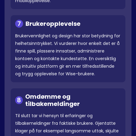
mobilopplevelse.
7
Brukeropplevelse
Brukervennlighet og design har stor betydning for
helhetsinntrykket. Vi vurderer hvor enkelt det er å
finne spill, plassere innsatser, administrere
kontoen og kontakte kundestøtte. En oversiktlig
og intuitiv plattform gir en mer tilfredsstillende
og trygg opplevelse for Wise-brukere.
Omdømme og
8
tilbakemeldinger
Til slutt tar vi hensyn til erfaringer og
tilbakemeldinger fra faktiske brukere. Gjentatte
klager på for eksempel langsomme uttak, skjulte