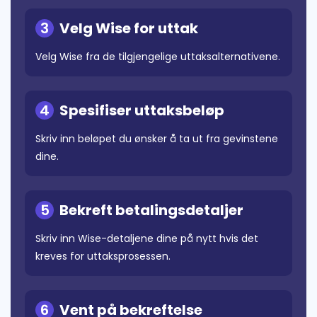
3
Velg Wise for uttak
Velg Wise fra de tilgjengelige uttaksalternativene.
4
Spesifiser uttaksbeløp
Skriv inn beløpet du ønsker å ta ut fra gevinstene
dine.
5
Bekreft betalingsdetaljer
Skriv inn Wise-detaljene dine på nytt hvis det
kreves for uttaksprosessen.
6
Vent på bekreftelse