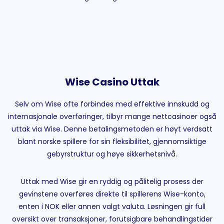
Wise Casino Uttak
Selv om Wise ofte forbindes med effektive innskudd og
internasjonale overføringer, tilbyr mange nettcasinoer også
uttak via Wise. Denne betalingsmetoden er høyt verdsatt
blant norske spillere for sin fleksibilitet, gjennomsiktige
gebyrstruktur og høye sikkerhetsnivå.
Uttak med Wise gir en ryddig og pålitelig prosess der
gevinstene overføres direkte til spillerens Wise-konto,
enten i NOK eller annen valgt valuta. Løsningen gir full
oversikt over transaksjoner, forutsigbare behandlingstider