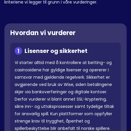
kriteriene vi legger til grunn i våre vurderinger.
Hvordan vi vurderer
1
Lisenser og sikkerhet
Vi starter alltid med å kontrollere at betting- og
casinosidene har gyldige lisenser og opererer i
samsvar med gjeldende regelverk. Sikkerhet er
avgjørende ved bruk av Wise, siden betalingene
skjer via bankoverføringer og digitale kontoer.
Derfor vurderer vi blant annet SSL-kryptering,
sikre inn- og uttaksprosesser samt tydelige tiltak
for ansvarlig spill. Kun plattformer som oppfyller
strenge krav til trygghet, åpenhet og
spillerbeskyttelse blir anbefalt til norske spillere.