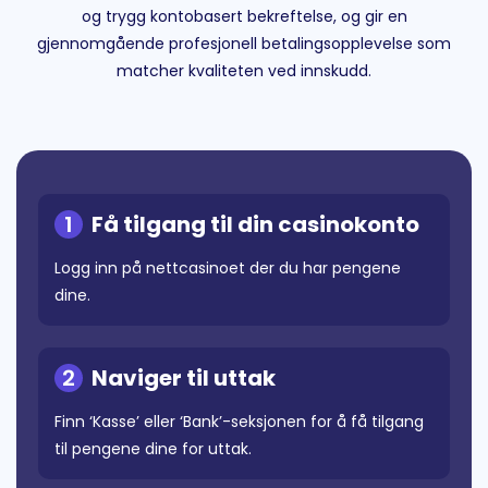
og trygg kontobasert bekreftelse, og gir en
gjennomgående profesjonell betalingsopplevelse som
matcher kvaliteten ved innskudd.
1
Få tilgang til din casinokonto
Logg inn på nettcasinoet der du har pengene
dine.
2
Naviger til uttak
Finn ‘Kasse’ eller ‘Bank’-seksjonen for å få tilgang
til pengene dine for uttak.