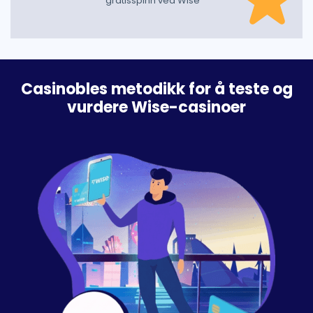
gratisspinn ved Wise
Casinobles metodikk for å teste og
vurdere Wise-casinoer