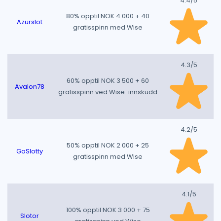
4.4/5
80% opptil NOK 4 000 + 40
Azurslot
gratisspinn med Wise
4.3/5
60% opptil NOK 3 500 + 60
Avalon78
gratisspinn ved Wise-innskudd
4.2/5
50% opptil NOK 2 000 + 25
GoSlotty
gratisspinn med Wise
4.1/5
100% opptil NOK 3 000 + 75
Slotor