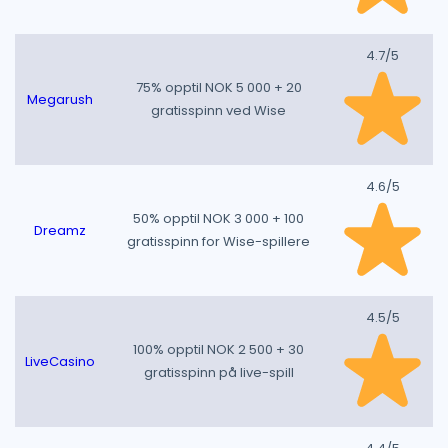
4.7/5
75% opptil NOK 5 000 + 20
Megarush
gratisspinn ved Wise
4.6/5
50% opptil NOK 3 000 + 100
Dreamz
gratisspinn for Wise-spillere
4.5/5
100% opptil NOK 2 500 + 30
LiveCasino
gratisspinn på live-spill