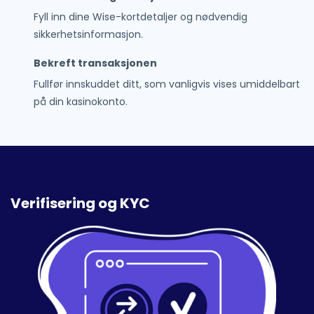
Fyll inn dine Wise-kortdetaljer og nødvendig
sikkerhetsinformasjon.
Bekreft transaksjonen
Fullfør innskuddet ditt, som vanligvis vises umiddelbart
på din kasinokonto.
Verifisering og KYC