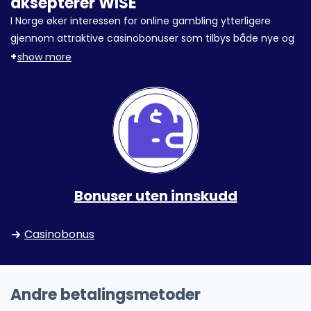
aksepterer WISE
I Norge øker interessen for online gambling ytterligere
gjennom attraktive casinobonuser som tilbys både nye og
eksisterende spillere. Disse insentivene er utformet for å
show more
forbedre spillopplevelsen ved å gi mer spilletid, større
startkapital og bedre muligheter for gevinst. Nettcasinoer
som aksepterer Wise som betalingsmetode skiller seg ofte
ut ved å tilby fleksible inn- og uttak, konkurransedyktige
gebyrer og internasjonal tilgjengelighet. Mange av disse
plattformene kombinerer Wise med solide bonusordninger
som er enkle å bruke og godt tilpasset spillere som
Bonuser uten innskudd
foretrekker bankbaserte betalingsløsninger. Nedenfor går vi
gjennom de vanligste bonusformatene du kan finne hos
nettcasinoer som støtter Wise.
Casinobonus
Andre betalingsmetoder