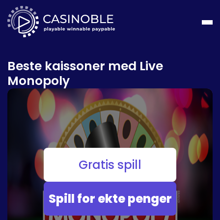
Beste kaissoner med Live
akeranmeldelser
Monopoly
ttspill
t
ay
read
r
t
et
Vær
ulette
taza
d
ga Fire
Oppmerksom
t
Gratis spill
aze
egas
t
Ansvarlig
ulette
Pengespill
htning
Spill for ekte penger
ulette
ky Ball