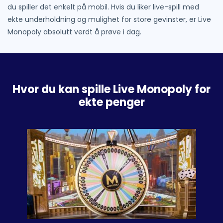
du spiller det enkelt på mobil. Hvis du liker live-spill med
ekte underholdning og mulighet for store gevinster, er Live
Monopoly absolutt verdt å prøve i dag.
Hvor du kan spille Live Monopoly for
ekte penger