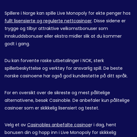
Spillere i Norge kan spille Live Monopoly for ekte penger hos
fullt lisensierte og regulerte nettcasinoer
. Disse sidene er
trygge og tilbyr attraktive velkomstbonuser som
innskuddsbonuser eller ekstra midler slik at du kommer
godt i gang.
Du kan forvente raske utbetalinger i NOK, sterk
spillerbeskyttelse og verktøy for ansvarlig spill. De beste
norske casinoene har også god kundestøtte på ditt språk.
For en oversikt over de sikreste og mest pålitelige
alternativene, besøk Casinoble. De anbefaler kun pålitelige
casinoer som er skikkelig lisensiert og testet.
Velg et av
Casinobles anbefalte casinoe
r i dag, hent
bonusen din og hopp inn i Live Monopoly for skikkelig