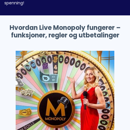
spenning!
Hvordan Live Monopoly fungerer –
funksjoner, regler og utbetalinger