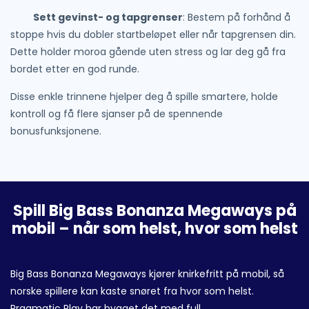
Sett gevinst- og tapgrenser
: Bestem på forhånd å
stoppe hvis du dobler startbeløpet eller når tapgrensen din.
Dette holder moroa gående uten stress og lar deg gå fra
bordet etter en god runde.
Disse enkle trinnene hjelper deg å spille smartere, holde
kontroll og få flere sjanser på de spennende
bonusfunksjonene.
Spill Big Bass Bonanza Megaways på
mobil – når som helst, hvor som helst
Big Bass Bonanza Megaways kjører knirkefritt på mobil, så
norske spillere kan kaste snøret fra hvor som helst.
Pragmatic Play har bygget det med full