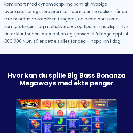
kombinert med dynamisk spilling som gir hyppige
overraskelser og store premier. I denne anmeldelsen får du
vite hvordan mekanikken fungerer, de beste bonusene
som gratisspinn og multiplikatorer, og tips for mobilspill. Hvis
du er klar for non-stop action og sjansen til å fange opptil 4
000 000 NOK, så er dette spillet for deg – hopp inn i dag!
Hvor kan du spille Big Bass Bonanza
Megaways med ekte penger