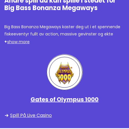
Andre spill du kan spille i stedet for
Big Bass Bonanza Megaways
Big Bass Bonanza Megaways kaster deg ut i et spennende
fiskeeventyr fullt av action, massive gevinster og ekte
spenning under vann! Utviklet av Pragmatic Play i
show more
samarbeid med Reel Kingdom, tar dette adrenalinfylte
spillet deg med på fisketur med opptil 46 656 gevinstlinjer
— samle verdifulle fiskesymboler, aktiver free spins og la
fiskeren hale inn de største premiene. Hver spinn bygger
opp spenningen mens du jager storgevinster på opptil
4000x innsatsen, med fargerike undervannsvisuelle
effekter, livlige animasjoner og en pulserende atmosfære
Gates of Olympus 1000
som oser av ekte fiskeaction og bonanza-energi. Spillet
kjører sømløst på både iOS- og Android-enheter, er
umiddelbart tilgjengelig via nettleser eller din favoritt
Spill På Live Casino
norske casino-app — ingen nedlasting nødvendig. Intuitive
touch-kontroller lar deg plassere innsatser og hente