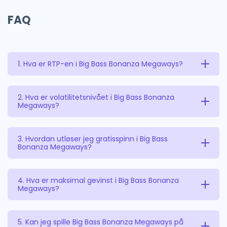
gevinster på et blunk, mens live-statistikk, realtids-
FAQ
multiplikatorer og ledertavler gir ekstra konkurranse og
spenning. Fest selen, kast ut snøret og jakt de mega-
gevinstene med Big Bass Bonanza Megaways!
1. Hva er RTP-en i Big Bass Bonanza Megaways?
Big Bass Bonanza Megaways har en solid RTP på
2. Hva er volatilitetsnivået i Big Bass Bonanza
Megaways?
96,70 %, som betyr rettferdige returer over tid mens
du spinner. Denne høye raten øker sjansene dine for
Spillet har høy volatilitet, så gevinster kommer i store
3. Hvordan utløser jeg gratisspinn i Big Bass
spennende gevinster, så start å spille i dag og se
Bonanza Megaways?
bølger i stedet for små og hyppige. Omfavn
premiene hope seg opp med hvert kast!
spenningen – tålmodige spinn kan føre til massive
Land 3 eller flere scatter-symboler hvor som helst
4. Hva er maksimal gevinst i Big Bass Bonanza
utbetalinger opptil 4 000 000 NOK. Dykk inn nå for
Megaways?
på hjulene for å låse opp 10–25 gratisspinn. Se
den adrenalinfylte opplevelsen!
fiskeren samle verdier mens multiplikatorene vokser
Du kan vinne opptil 4000x innsatsen din, som når 4
5. Kan jeg spille Big Bass Bonanza Megaways på
opp til 10x. Det er enkelt og belønnende – prøv det