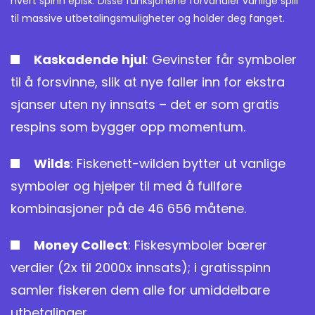
hvert spinn episk. Disse funksjonene forvandler vanlige spill
til massive utbetalingsmuligheter og holder deg fanget.
Kaskadende hjul
: Gevinster får symboler
til å forsvinne, slik at nye faller inn for ekstra
sjanser uten ny innsats – det er som gratis
respins som bygger opp momentum.
Wilds
: Fiskenett-wilden bytter ut vanlige
symboler og hjelper til med å fullføre
kombinasjoner på de 46 656 måtene.
Money Collect
: Fiskesymboler bærer
verdier (2x til 2000x innsats); i gratisspinn
samler fiskeren dem alle for umiddelbare
utbetalinger.