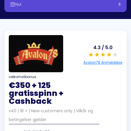
Hjul
6
4.3 / 5.0
Avalon78 Anmeldelse
velkomstbonus
€350 + 125
gratisspinn +
Cashback
x40 | 18 + | New customers only |
Vilkår og
betingelser gjelder