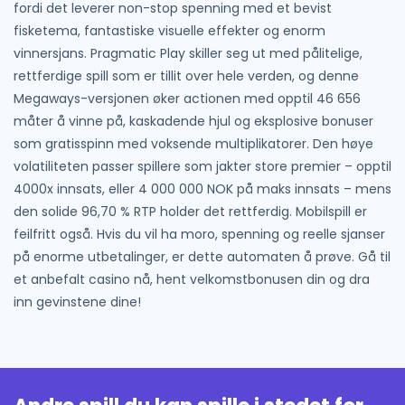
fordi det leverer non-stop spenning med et bevist
fisketema, fantastiske visuelle effekter og enorm
vinnersjans. Pragmatic Play skiller seg ut med pålitelige,
rettferdige spill som er tillit over hele verden, og denne
Megaways-versjonen øker actionen med opptil 46 656
måter å vinne på, kaskadende hjul og eksplosive bonuser
som gratisspinn med voksende multiplikatorer. Den høye
volatiliteten passer spillere som jakter store premier – opptil
4000x innsats, eller 4 000 000 NOK på maks innsats – mens
den solide 96,70 % RTP holder det rettferdig. Mobilspill er
feilfritt også. Hvis du vil ha moro, spenning og reelle sjanser
på enorme utbetalinger, er dette automaten å prøve. Gå til
et anbefalt casino nå, hent velkomstbonusen din og dra
inn gevinstene dine!