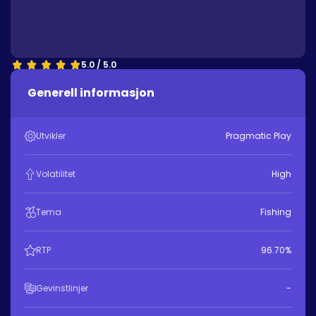
ulette
e of
e Gods
ulette
5.0 / 5.0
antum
Generell informasjon
ulette
Xtreme
htning
Utvikler
Pragmatic Play
ulette
Volatilitet
High
Tema
Fishing
RTP
96.70%
Gevinstlinjer
-