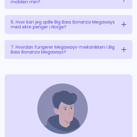
mobilen min?
000 000 NOK ved maks innsats. Med innsatser fra 2
selv og dra inn bonusene!
NOK til 1000 NOK kan alle sikte høyt. Begynn å spinne i
Ja, det fungerer perfekt på smarttelefoner og
6. Hvor kan jeg spille Big Bass Bonanza Megaways
dag og jag den livsendrende fangsten!
med ekte penger i Norge?
nettbrett med jevne grafikker og alle funksjoner
intakte. Norske spillere elsker bekvemmeligheten –
Norske spillere kan nyte det hos lisensierte
7. Hvordan fungerer Megaways-mekanikken i Big
spill når som helst, hvor som helst. Ta opp enheten
Bass Bonanza Megaways?
nettcasinoer som tilbyr sikker spilling i NOK. Sjekk
din og start fisketur-eventyret nå!
Casinoble sin liste over casinoer for å finne trygge
Megaways skaper opptil 46 656 måter å vinne på
steder å spille Big Bass Bonanza Megaways, hent
ved å endre antall symboler på hvert av de 6 hjulene
bonuser og spin for ekte gevinster i dag!
per spinn. Dette legger til spenning og flere sjanser
for kombinasjoner. Hopp inn og opplev den
dynamiske actionen selv!