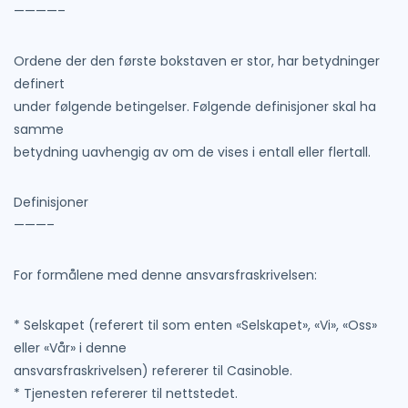
ulette
————–
e of
e Gods
Ordene der den første bokstaven er stor, har betydninger
ulette
definert
antum
under følgende betingelser. Følgende definisjoner skal ha
ulette
samme
Xtreme
betydning uavhengig av om de vises i entall eller flertall.
htning
ulette
Definisjoner
———–
For formålene med denne ansvarsfraskrivelsen:
* Selskapet (referert til som enten «Selskapet», «Vi», «Oss»
eller «Vår» i denne
ansvarsfraskrivelsen) refererer til Casinoble.
* Tjenesten refererer til nettstedet.