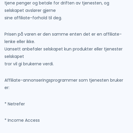
tjene penger og betale for driften av tjenesten, og
selskapet avslører gjerne
sine affiliate-forhold til deg.
Prisen på varen er den samme enten det er en affiliate-
lenke eller ikke.
Uansett anbefaler selskapet kun produkter eller tjenester
selskapet
tror vil gi brukerne verdi.
Affiliate-annonseringsprogrammer som tjenesten bruker
er:
* Netrefer
* Income Access