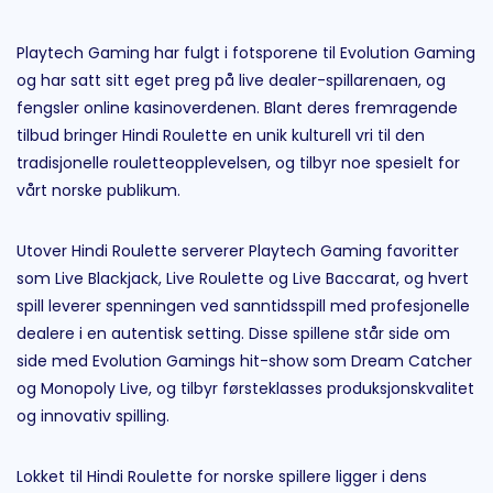
Playtech Gaming har fulgt i fotsporene til Evolution Gaming
og har satt sitt eget preg på live dealer-spillarenaen, og
fengsler online kasinoverdenen. Blant deres fremragende
tilbud bringer Hindi Roulette en unik kulturell vri til den
tradisjonelle rouletteopplevelsen, og tilbyr noe spesielt for
vårt norske publikum.
Utover Hindi Roulette serverer Playtech Gaming favoritter
som Live Blackjack, Live Roulette og Live Baccarat, og hvert
spill leverer spenningen ved sanntidsspill med profesjonelle
dealere i en autentisk setting. Disse spillene står side om
side med Evolution Gamings hit-show som Dream Catcher
og Monopoly Live, og tilbyr førsteklasses produksjonskvalitet
og innovativ spilling.
Lokket til Hindi Roulette for norske spillere ligger i dens