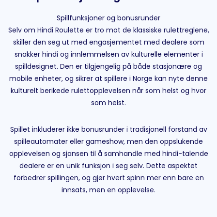
Spillfunksjoner og bonusrunder
Selv om Hindi Roulette er tro mot de klassiske rulettreglene,
skiller den seg ut med engasjementet med dealere som
snakker hindi og innlemmelsen av kulturelle elementer i
spilldesignet. Den er tilgjengelig på både stasjonære og
mobile enheter, og sikrer at spillere i Norge kan nyte denne
kulturelt berikede rulettopplevelsen når som helst og hvor
som helst.
Spillet inkluderer ikke bonusrunder i tradisjonell forstand av
spilleautomater eller gameshow, men den oppslukende
opplevelsen og sjansen til å samhandle med hindi-talende
dealere er en unik funksjon i seg selv. Dette aspektet
forbedrer spillingen, og gjør hvert spinn mer enn bare en
innsats, men en opplevelse.