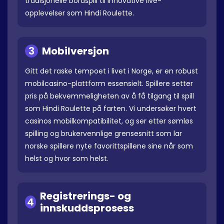
tradisjonelle bordspill til innovative live-
opplevelser som Hindi Roulette.
3
Mobilversjon
Gitt det raske tempoet i livet i Norge, er en robust
mobilcasino-plattform essensielt. Spillere setter
pris på bekvemmeligheten av å få tilgang til spill
som Hindi Roulette på farten. Vi undersøker hvert
casinos mobilkompatibilitet, og ser etter sømløs
spilling og brukervennlige grensesnitt som lar
norske spillere nyte favorittspillene sine når som
helst og hvor som helst.
Registrerings- og
4
innskuddsprosess