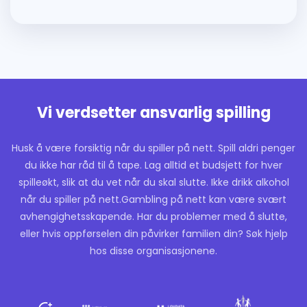
Vi verdsetter ansvarlig spilling
Husk å være forsiktig når du spiller på nett. Spill aldri penger
du ikke har råd til å tape. Lag alltid et budsjett for hver
spilleøkt, slik at du vet når du skal slutte. Ikke drikk alkohol
når du spiller på nett.Gambling på nett kan være svært
avhengighetsskapende. Har du problemer med å slutte,
eller hvis oppførselen din påvirker familien din? Søk hjelp
hos disse organisasjonene.