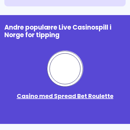
Andre populære Live Casinospill i
Norge for tipping
Casino med Spread Bet Roulette