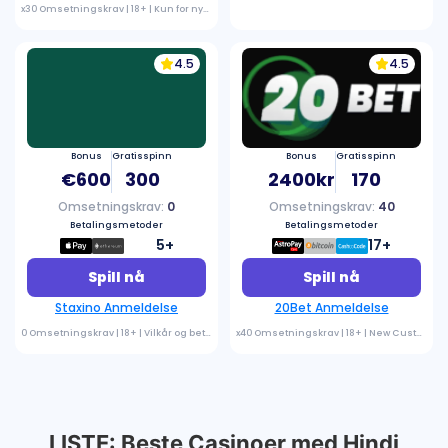
x30 Omsetningskrav | 18+ | Kun for nye spillere |
Vilkår og betingelser gjelder
4.5
4.5
Bonus
Gratisspinn
Bonus
Gratisspinn
€600
300
2400kr
170
Omsetningskrav:
0
Omsetningskrav:
40
Betalingsmetoder
Betalingsmetoder
5+
17+
Spill nå
Spill nå
Staxino Anmeldelse
20Bet Anmeldelse
0 Omsetningskrav | 18+ |
Vilkår og betingelser gjelder
x40 Omsetningskrav | 18+ | New Customers Only |
LISTE: Beste Casinoer med Hindi