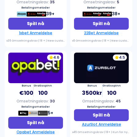
Omsetningskrav:
35
Omsetningskrav:
5
Betalingsmetoder
Betalingsmetoder
39+
38+
Spill nå
Spill nå
1xbet Anmeldelse
22Bet Anmeldelse
x35 Omsetningskrav | 18 + | New customers only |
Vilkår og betingelser gjelder
x5 Omsetningskrav | 18 + | New customers only |
4.6
4.5
Bonus
Gratisspinn
Bonus
Gratisspinn
€100
100
3500kr
100
Omsetningskrav:
30
Omsetningskrav:
45
Betalingsmetoder
Betalingsmetoder
5+
Spill nå
Spill nå
AzurSlot Anmeldelse
Opabet Anmeldelse
x45 Omsetningskrav | 18+ | Kun for nye spillere |