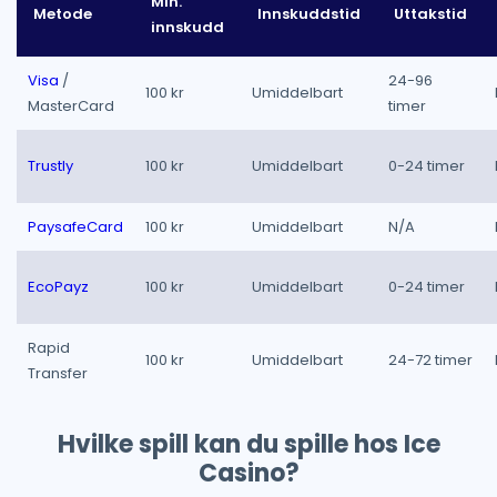
Min.
Metode
Innskuddstid
Uttakstid
innskudd
Visa
/
24-96
100 kr
Umiddelbart
MasterCard
timer
Trustly
100 kr
Umiddelbart
0-24 timer
PaysafeCard
100 kr
Umiddelbart
N/A
EcoPayz
100 kr
Umiddelbart
0-24 timer
Rapid
100 kr
Umiddelbart
24-72 timer
Transfer
Hvilke spill kan du spille hos Ice
Casino?