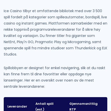
Ice Casino tilbyr et omfattende bibliotek med over 3 500
spill fordelt på kategorier som spilleautomater, bordspill, live
casino og instant games. Plattformen samarbeider med en
rekke toppnivå programvareleverandører for å sikre høy
kvalitet og variasjon. Du finner titler fra giganter som
NetEnt, Play'n GO, Pragmatic Play og Microgaming, samt
spennende spill fra mindre studioer som Thunderkick og ELK
Studios.
Spillobbyen er designet for enkel navigering, slik at du raskt
kan finne frem til dine favoritter eller oppdage nye
lanseringer. Her er en oversikt over noen av de mest
sentrale leverandørene:
Antall spill
Gjennomsnittlig
Leverandør
(est.)
RTP