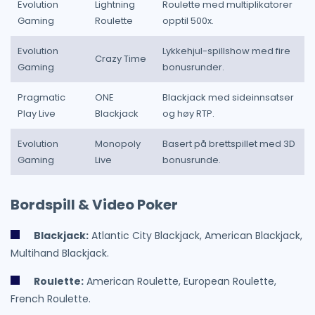
Evolution
Lightning
Roulette med multiplikatorer
Gaming
Roulette
opptil 500x.
Evolution
Lykkehjul-spillshow med fire
Crazy Time
Gaming
bonusrunder.
Pragmatic
ONE
Blackjack med sideinnsatser
Play Live
Blackjack
og høy RTP.
Evolution
Monopoly
Basert på brettspillet med 3D
Gaming
Live
bonusrunde.
Bordspill & Video Poker
Blackjack:
Atlantic City Blackjack, American Blackjack,
Multihand Blackjack.
Roulette:
American Roulette, European Roulette,
French Roulette.