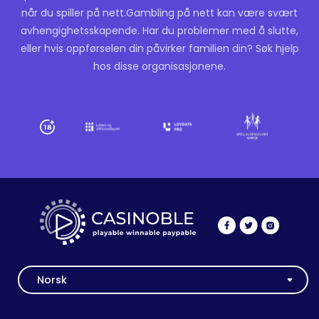
når du spiller på nett.Gambling på nett kan være svært
avhengighetsskapende. Har du problemer med å slutte,
eller hvis oppførselen din påvirker familien din? Søk hjelp
hos disse organisasjonene.
Norsk