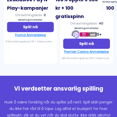
Gratisspin
Play-kampanjer
kr + 100
100
Omsetningskrav:
0
gratisspinn
Betalingsmetoder
Omsetningskrav:
40
Spill nå
Betalingsmetoder
11+
Frumzi Anmeldelse
0 Omsetningskrav | 18 + | New customers only |
Vilkår og betingelser gjelder
Spill nå
Premier Casino Anmeldelse
x40 Omsetningskrav | 18 + | New customers only |
Vi verdsetter ansvarlig spilling
Husk å være forsiktig når du spiller på nett. Spill aldri penger
du ikke har råd til å tape. Lag alltid et budsjett for hver
spilleøkt, slik at du vet når du skal slutte. Ikke drikk alkohol