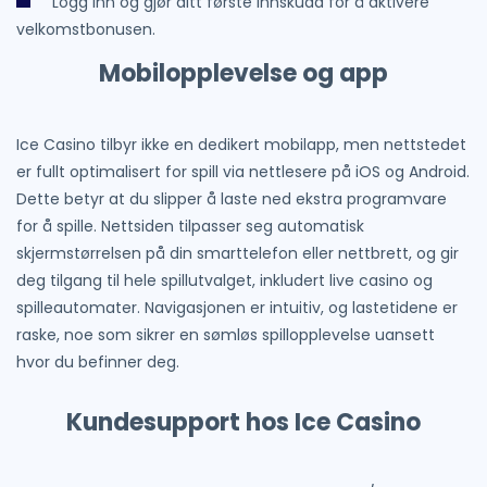
Logg inn og gjør ditt første innskudd for å aktivere
velkomstbonusen.
Mobilopplevelse og app
Ice Casino tilbyr ikke en dedikert mobilapp, men nettstedet
er fullt optimalisert for spill via nettlesere på iOS og Android.
Dette betyr at du slipper å laste ned ekstra programvare
for å spille. Nettsiden tilpasser seg automatisk
skjermstørrelsen på din smarttelefon eller nettbrett, og gir
deg tilgang til hele spillutvalget, inkludert live casino og
spilleautomater. Navigasjonen er intuitiv, og lastetidene er
raske, noe som sikrer en sømløs spillopplevelse uansett
hvor du befinner deg.
Kundesupport hos Ice Casino