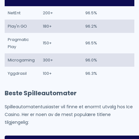
NetEnt
200+
96.5%
Play'n GO
180+
96.2%
Pragmatic
150+
96.5%
Play
Microgaming
300+
96.0%
Yggdrasil
100+
96.3%
Beste Spilleautomater
Spilleautomatentusiaster vil finne et enormt utvalg hos Ice
Casino. Her er noen av de mest populære titlene
tilgjengelig: