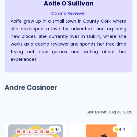
Aoife O'Sullivan
Casino Reviewer
Aoife grew up in a small town in County Cork, where
she developed a love for adventure and exploring
new places. She currently lives in Dublin, where she
works as a casino reviewer and spends her free time
trying out new games and writing about her
experiences.
Andre Casinoer
Sist sjekket: Aug 08, 2026
4.1
4.4