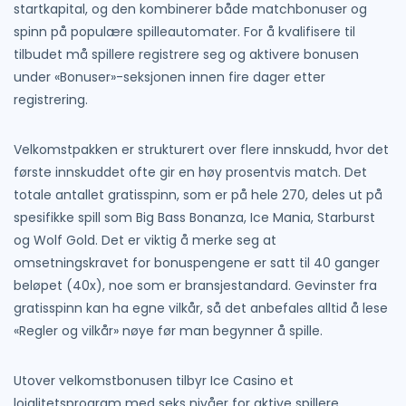
startkapital, og den kombinerer både matchbonuser og
spinn på populære spilleautomater. For å kvalifisere til
tilbudet må spillere registrere seg og aktivere bonusen
under «Bonuser»-seksjonen innen fire dager etter
registrering.
Velkomstpakken er strukturert over flere innskudd, hvor det
første innskuddet ofte gir en høy prosentvis match. Det
totale antallet gratisspinn, som er på hele 270, deles ut på
spesifikke spill som Big Bass Bonanza, Ice Mania, Starburst
og Wolf Gold. Det er viktig å merke seg at
omsetningskravet for bonuspengene er satt til 40 ganger
beløpet (40x), noe som er bransjestandard. Gevinster fra
gratisspinn kan ha egne vilkår, så det anbefales alltid å lese
«Regler og vilkår» nøye før man begynner å spille.
Utover velkomstbonusen tilbyr Ice Casino et
lojalitetsprogram med seks nivåer for aktive spillere.