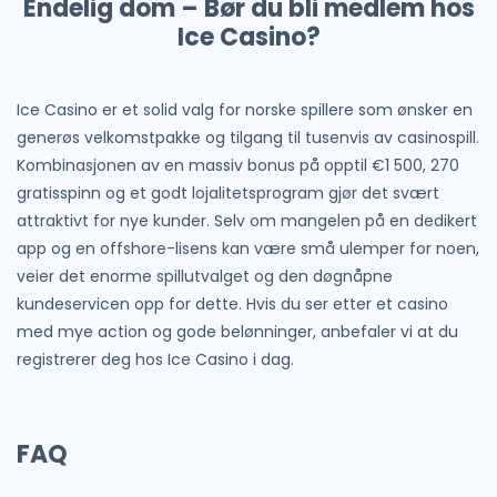
Endelig dom – Bør du bli medlem hos
Ice Casino?
Ice Casino er et solid valg for norske spillere som ønsker en
generøs velkomstpakke og tilgang til tusenvis av casinospill.
Kombinasjonen av en massiv bonus på opptil €1 500, 270
gratisspinn og et godt lojalitetsprogram gjør det svært
attraktivt for nye kunder. Selv om mangelen på en dedikert
app og en offshore-lisens kan være små ulemper for noen,
veier det enorme spillutvalget og den døgnåpne
kundeservicen opp for dette. Hvis du ser etter et casino
med mye action og gode belønninger, anbefaler vi at du
registrerer deg hos Ice Casino i dag.
FAQ