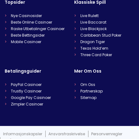
Topsider
Klassiske Spill
Nye Casinosider
Live Rulett
Beste Online Casinoer
Live Baccarat
Raske Utbetalinger Casinoer
Live Blackjack
Beste Bettingsider
Caribbean Stud Poker
Mobile Casinoer
Dragon Tiger
Texas Hold’em
Three Card Poker
Betalingsguider
Mer Om Oss
PayPal Casinoer
Om Oss
Trustly Casinoer
Partnerskap
Google Pay Casinoer
Sitemap
Zimpler Casinoer
Informasjonskapsler
Ansvarsfraskrivelse
Personvernregler