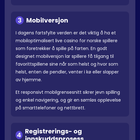
3
Mobilversjon
I dagens fartsfylte verden er det viktig å ha et
mobiloptimalisert live casino for norske spillere
som foretrekker å spille på farten. En godt
designet mobilversjon lar spillere få tilgang til
favorittspillene sine når som helst og hvor som
helst, enten de pendler, venter i kø eller slapper
av hjemme.
Et responsivt mobilgrensesnitt sikrer jevn spilling
og enkel navigering, og gir en sømløs opplevelse
på smarttelefoner og nettbrett.
Registrerings- og
4
innskuddsprosess