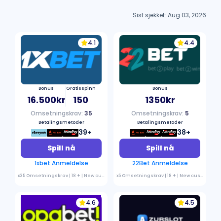
Sist sjekket: Aug 03, 2026
4.1
4.4
Bonus
Gratisspinn
Bonus
16.500kr
150
1350kr
Omsetningskrav:
35
Omsetningskrav:
5
Betalingsmetoder
Betalingsmetoder
39+
38+
Spill nå
Spill nå
1xbet Anmeldelse
22Bet Anmeldelse
x35 Omsetningskrav | 18 + | New customers only |
Vilkår og betingelser gjelder
x5 Omsetningskrav | 18 + | New customers only |
4.6
4.5