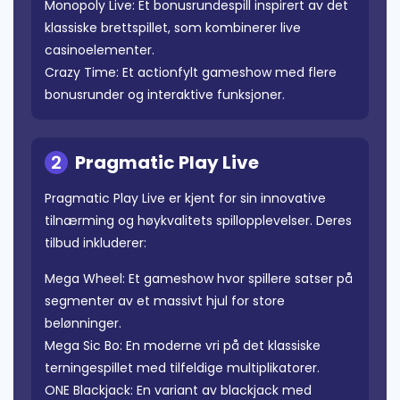
Monopoly Live: Et bonusrundespill inspirert av det
klassiske brettspillet, som kombinerer live
casinoelementer.
Crazy Time: Et actionfylt gameshow med flere
bonusrunder og interaktive funksjoner.
2
Pragmatic Play Live
Pragmatic Play Live er kjent for sin innovative
tilnærming og høykvalitets spillopplevelser. Deres
tilbud inkluderer:
Mega Wheel: Et gameshow hvor spillere satser på
segmenter av et massivt hjul for store
belønninger.
Mega Sic Bo: En moderne vri på det klassiske
terningespillet med tilfeldige multiplikatorer.
ONE Blackjack: En variant av blackjack med