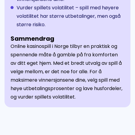
Vurder spillets volatilitet – spill med høyere
volatilitet har større utbetalinger, men også
større risiko.
Sammendrag
Online kasinospill i Norge tilbyr en praktisk og
spennende måte å gamble på fra komforten
av ditt eget hjem. Med et bredt utvalg av spill å
velge mellom, er det noe for alle. For å
maksimere vinnersjansene dine, velg spill med
høye utbetalingsprosenter og lave husfordeler,
og vurder spillets volatilitet.