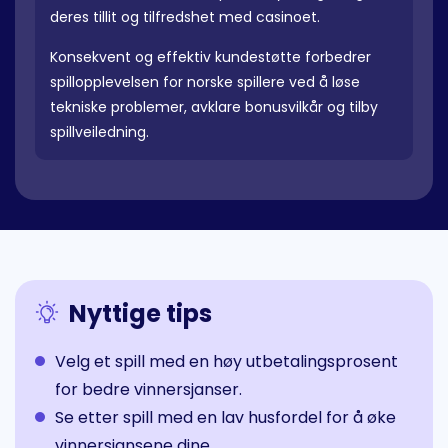
deres tillit og tilfredshet med casinoet.
Konsekvent og effektiv kundestøtte forbedrer
spillopplevelsen for norske spillere ved å løse
tekniske problemer, avklare bonusvilkår og tilby
spillveiledning.
Nyttige tips
Velg et spill med en høy utbetalingsprosent
for bedre vinnersjanser.
Se etter spill med en lav husfordel for å øke
vinnersjansene dine.