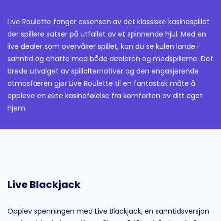
Live Roulette fanger essensen av det klassiske kasinospillet
der spillere satser på utfallet av et spinnende hjul. Med en
live dealer som overvåker spillet, kan du se kulen lande i
sanntid og chatte med både dealeren og medspillerne. Det
brede utvalget av spillalternativer og den engasjerende
atmosfæren gjør Live Roulette til en fantastisk måte å
oppleve en ekte kasinofølelse fra komforten av ditt eget
hjem.
Live Blackjack
Opplev spenningen med Live Blackjack, en sanntidsversjon