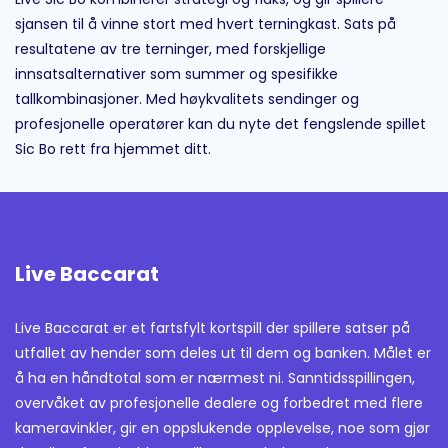
sjansen til å vinne stort med hvert terningkast. Sats på
resultatene av tre terninger, med forskjellige
innsatsalternativer som summer og spesifikke
tallkombinasjoner. Med høykvalitets sendinger og
profesjonelle operatører kan du nyte det fengslende spillet
Sic Bo rett fra hjemmet ditt.
Live Baccarat
Live Baccarat er et fartsfylt kortspill der spillere satser på
utfallet av hender som deles ut til dem og banken. Målet er
å ha en håndtotal som er nærmest ni. Sanntidsspillingen,
overvåket av profesjonelle dealere og forbedret med flere
kameravinkler, gir en oppslukende opplevelse, noe som gjør