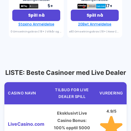
Betalingsmetoder
Betalingsmetoder
5+
17+
Spill nå
Spill nå
Staxino Anmeldelse
20Bet Anmeldelse
0 Omsetningskrav | 18+ |
Vilkår og betingelser gjelder
x40 Omsetningskrav | 18+ | New Customers Only |
LISTE: Beste Casinoer med Live Dealer
TILBUD FOR LIVE
CASINO NAVN
VURDERING
DEALER SPILL
4.9/5
Eksklusivt Live
Casino Bonus:
LiveCasino.com
100% opptil 5000