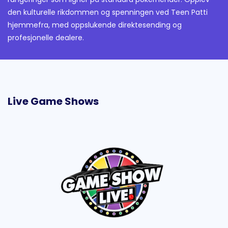
den kulturelle rikdommen og spenningen ved Teen Patti
hjemmefra, med oppslukende direktesending og
profesjonelle dealere.
Live Game Shows