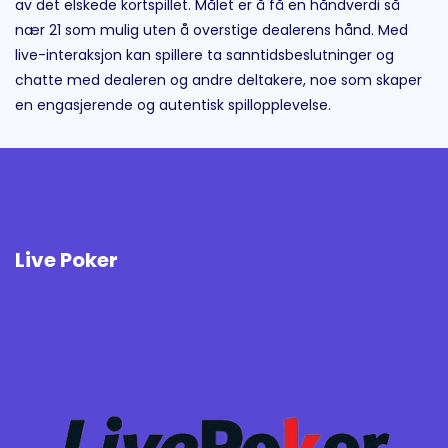
av det elskede kortspillet. Målet er å få en håndverdi så
nær 21 som mulig uten å overstige dealerens hånd. Med
live-interaksjon kan spillere ta sanntidsbeslutninger og
chatte med dealeren og andre deltakere, noe som skaper
en engasjerende og autentisk spillopplevelse.
Live Poker