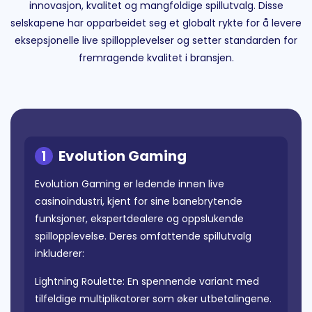
innovasjon, kvalitet og mangfoldige spillutvalg. Disse
selskapene har opparbeidet seg et globalt rykte for å levere
eksepsjonelle live spillopplevelser og setter standarden for
fremragende kvalitet i bransjen.
1
Evolution Gaming
Evolution Gaming er ledende innen live
casinoindustri, kjent for sine banebrytende
funksjoner, ekspertdealere og oppslukende
spillopplevelse. Deres omfattende spillutvalg
inkluderer:
Lightning Roulette: En spennende variant med
tilfeldige multiplikatorer som øker utbetalingene.