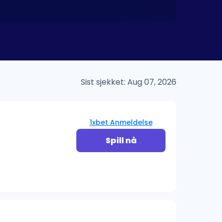
Sist sjekket: Aug 07, 2026
1xbet Anmeldelse
Spill nå