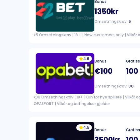
Bonus
1350kr
Omsetningskrav:
5
x5 Omsetningskrav | 18 + | New customers only |
Vilkår 
4.6
Bonus
Gratis
€100
100
Omsetningskrav:
30
x30 Omsetningskrav | 18+ | Kun for nye spillere |
Vilkår o
OPASPORT |
Vilkår og betingelser gjelder
4.5
Bonus
Gratis
3500kr
100