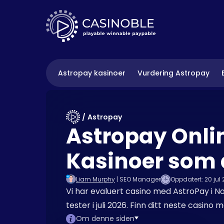
Astropay kasinoer
Vurdering Astropay
Gates of Olympus 1000
Nye Casinoer
Cashback
Basketball
Om oss
Kredittkort
The Cl
Liv
Cal
Big Bass Splash
Beste Nettcasinoer
Gratisspill
Boksing
Kontakt Oss
Mastercar
Wildz
Liv
CS
Madame Destiny
Mobile Casinoer
Gratisspinn
Fotball
Partnerskap
VISA
SpinAw
Big
Do
Astropay
Astropay Onli
Gates of Olympus
Casinoer med Raske Uttak
Innskuddsfri
Formel 1
Nyheter
Paysafeca
NY Spin
Gre
Le
Sugar Rush 1000
Laveste Innskudds Casinoer
Golf
Neosurf No
21.com
Live
Ov
Kasinoer som 
Sweet Bonanza
Spilleautomater
Ishockey
Captain
Who
Sta
Sugar Rush
Tennis
Cookie
Liv
The Dog House Megaways
UFC
All 
Liam Murphy
| SEO Manager
Oppdatert: 20 jul
Vi har evaluert casino med AstroPay i No
tester i juli 2026. Finn ditt neste casino 
Om denne siden