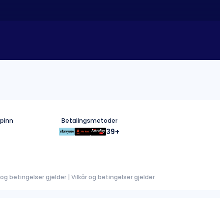
spinn
Betalingsmetoder
39+
r og betingelser gjelder
|
Vilkår og betingelser gjelder