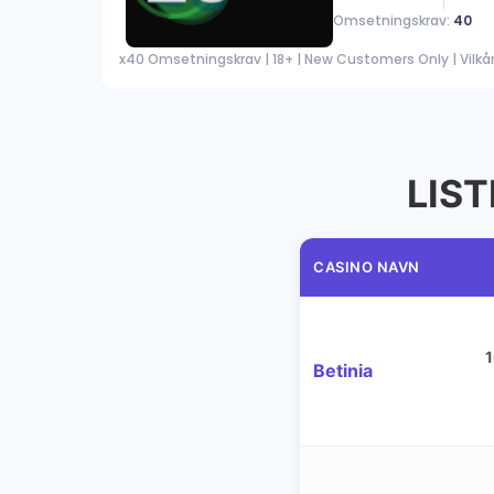
Omsetningskrav:
40
x40 Omsetningskrav | 18+ | New Customers Only |
Vilkå
LIST
CASINO NAVN
1
Betinia