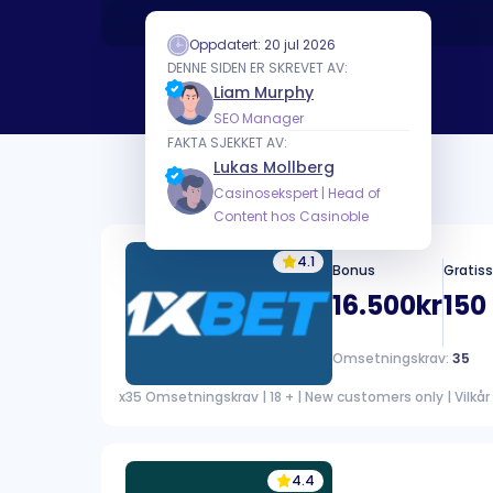
Oppdatert: 20 jul 2026
DENNE SIDEN ER SKREVET AV:
Liam Murphy
SEO Manager
FAKTA SJEKKET AV:
Lukas Mollberg
Casinosekspert | Head of
Content hos Casinoble
4.1
Bonus
Gratis
16.500kr
150
Omsetningskrav:
35
x35 Omsetningskrav | 18 + | New customers only |
Vilkå
4.4