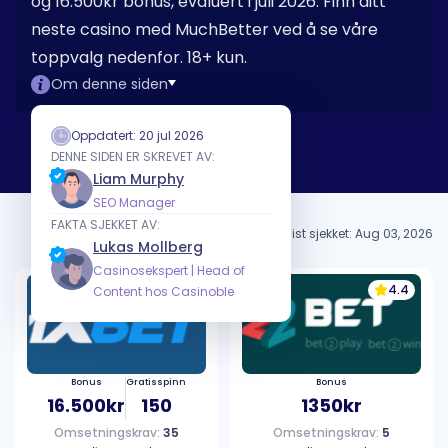
og 16.500kr bonus, evaluert i juli 2026. Finn ditt
ulette
neste casino med MuchBetter ved å se våre
e of
toppvalg nedenfor. 18+ kun.
e Gods
ulette
Om denne siden
antum
ulette
Oppdatert: 20 jul 2026
DENNE SIDEN ER SKREVET AV:
Xtreme
Liam Murphy
htning
SEO Manager
ulette
FAKTA SJEKKET AV:
Sist sjekket: Aug 03, 2026
Lukas Mollberg
Casinosekspert | Head of
4.1
4.4
Content hos Casinoble
Bonus
Gratisspinn
Bonus
16.500kr
150
1350kr
Omsetningskrav:
35
Omsetningskrav:
5