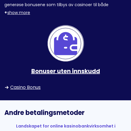
generøse bonusene som tilbys av casinoer til både
nykommere og erfarne spillere. Disse insentivene er
show more
designet for å berike din spillopplevelse, forlenge spilletiden
din, øke din opprinnelige bankroll og forbedre dine
vinnersjanser. Casinoer som aksepterer MuchBetter-
betalinger skiller seg ut for sitt brede utvalg av bonustilbud,
som imøtekommer de forskjellige preferansene til norske
spillere. Nedenfor går vi nærmere inn på de vanlige typene
bonuser du kan forvente:
Bonuser uten innskudd
Casino Bonus
Andre betalingsmetoder
Landskapet for online kasinobankvirksomhet i