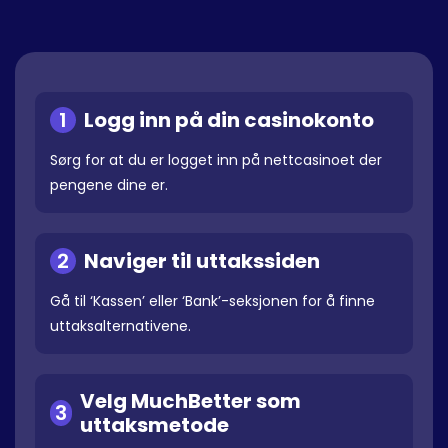
1
Logg inn på din casinokonto
Sørg for at du er logget inn på nettcasinoet der
pengene dine er.
2
Naviger til uttakssiden
Gå til ‘Kassen’ eller ‘Bank’-seksjonen for å finne
uttaksalternativene.
Velg MuchBetter som
3
uttaksmetode