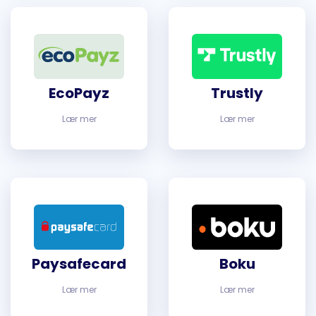
EcoPayz
Trustly
Lær mer
Lær mer
Paysafecard
Boku
Lær mer
Lær mer