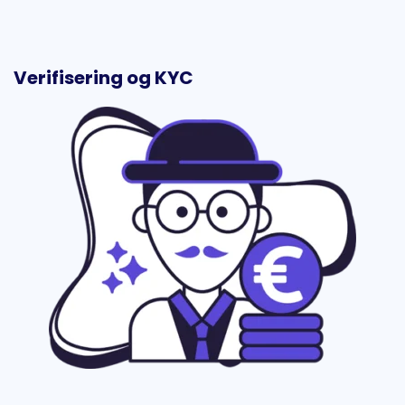
Verifisering og KYC