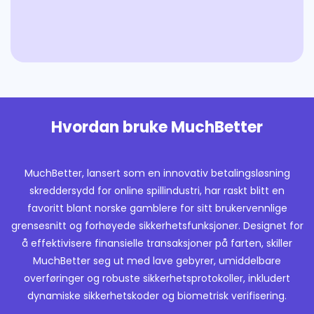
Hvordan bruke MuchBetter
MuchBetter, lansert som en innovativ betalingsløsning
skreddersydd for online spillindustri, har raskt blitt en
favoritt blant norske gamblere for sitt brukervennlige
grensesnitt og forhøyede sikkerhetsfunksjoner. Designet for
å effektivisere finansielle transaksjoner på farten, skiller
MuchBetter seg ut med lave gebyrer, umiddelbare
overføringer og robuste sikkerhetsprotokoller, inkludert
dynamiske sikkerhetskoder og biometrisk verifisering.