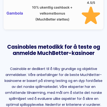
4.5/5
10% ukentlig cashback +
Gambola
velkomstbonus
(MuchBetter støttes)
Casinobles metodikk for å teste og
anmelde MuchBetter-kasinoer
Casinoble er dedikert til å tilby grundige og objektive
anmeldelser. Våre anbefalinger for de beste MuchBetter-
kasinoene er basert på streng testing og en dyp forståelse
av det norske spillmarkedet. Våre eksperter har en
omfattende tilnærming, med mål om å støtte det norske
spillmiljøet ved å evaluere ulike aspekter for å sikre en
optimal spillopplevelse. Nedenfor er kriteriene vi vurderer.