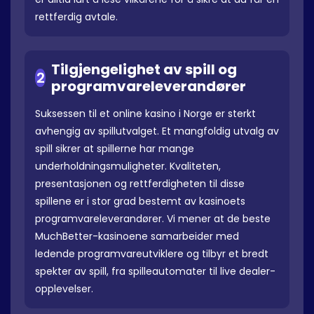
rettferdig avtale.
Tilgjengelighet av spill og
2
programvareleverandører
Suksessen til et online kasino i Norge er sterkt
avhengig av spillutvalget. Et mangfoldig utvalg av
spill sikrer at spillerne har mange
underholdningsmuligheter. Kvaliteten,
presentasjonen og rettferdigheten til disse
spillene er i stor grad bestemt av kasinoets
programvareleverandører. Vi mener at de beste
MuchBetter-kasinoene samarbeider med
ledende programvareutviklere og tilbyr et bredt
spekter av spill, fra spilleautomater til live dealer-
opplevelser.