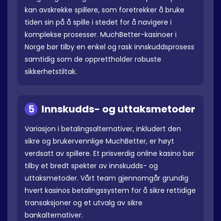
kan avskrekke spillere, som foretrekker å bruke
tiden sin på å spille i stedet for å navigere i
komplekse prosesser. MuchBetter-kasinoer i
Norge bør tilby en enkel og rask innskuddsprosess
samtidig som de opprettholder robuste
sikkerhetstiltak.
5
Innskudds- og uttaksmetoder
Variasjon i betalingsalternativer, inkludert den
sikre og brukervennlige MuchBetter, er høyt
verdsatt av spillere. Et prisverdig online kasino bør
tilby et bredt spekter av innskudds- og
uttaksmetoder. Vårt team gjennomgår grundig
hvert kasinos betalingssystem for å sikre rettidige
transaksjoner og et utvalg av sikre
bankalternativer.