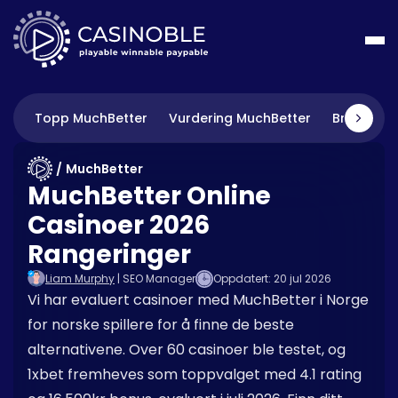
Topp MuchBetter
Vurdering MuchBetter
Bruk Much
akeranmeldelser
ttspill
MuchBetter
t
MuchBetter Online
ay
read
Casinoer 2026
r
t
et
Rangeringer
Vær
ulette
taza
d
ga Fire
Oppmerksom
Liam Murphy
| SEO Manager
Oppdatert: 20 jul 2026
t
aze
Vi har evaluert casinoer med MuchBetter i Norge
egas
t
Ansvarlig
ulette
for norske spillere for å finne de beste
Pengespill
htning
alternativene. Over 60 casinoer ble testet, og
ulette
1xbet fremheves som toppvalget med 4.1 rating
ky Ball