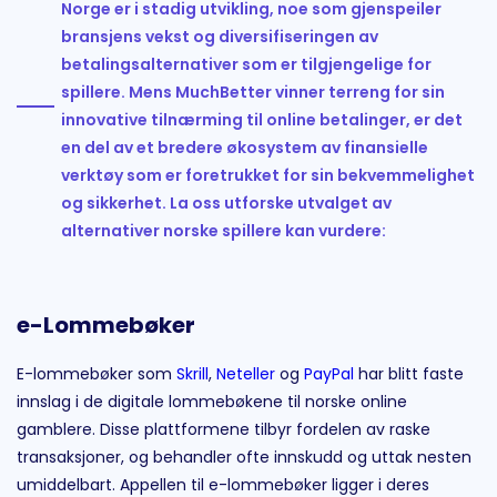
Norge er i stadig utvikling, noe som gjenspeiler
bransjens vekst og diversifiseringen av
betalingsalternativer som er tilgjengelige for
spillere. Mens MuchBetter vinner terreng for sin
innovative tilnærming til online betalinger, er det
en del av et bredere økosystem av finansielle
verktøy som er foretrukket for sin bekvemmelighet
og sikkerhet. La oss utforske utvalget av
alternativer norske spillere kan vurdere:
e-Lommebøker
E-lommebøker som
Skrill
,
Neteller
og
PayPal
har blitt faste
innslag i de digitale lommebøkene til norske online
gamblere. Disse plattformene tilbyr fordelen av raske
transaksjoner, og behandler ofte innskudd og uttak nesten
umiddelbart. Appellen til e-lommebøker ligger i deres