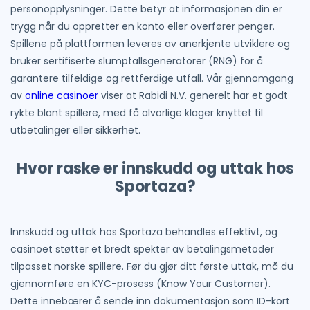
personopplysninger. Dette betyr at informasjonen din er
trygg når du oppretter en konto eller overfører penger.
Spillene på plattformen leveres av anerkjente utviklere og
bruker sertifiserte slumptallsgeneratorer (RNG) for å
garantere tilfeldige og rettferdige utfall. Vår gjennomgang
av
online casinoer
viser at Rabidi N.V. generelt har et godt
rykte blant spillere, med få alvorlige klager knyttet til
utbetalinger eller sikkerhet.
Hvor raske er innskudd og uttak hos
Sportaza?
Innskudd og uttak hos Sportaza behandles effektivt, og
casinoet støtter et bredt spekter av betalingsmetoder
tilpasset norske spillere. Før du gjør ditt første uttak, må du
gjennomføre en KYC-prosess (Know Your Customer).
Dette innebærer å sende inn dokumentasjon som ID-kort