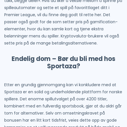
takk, begge deler». Hvis du liker å veksle mellom å spinne på
spilleautomater og sette et spill på favorittlaget ditt i
Premier League, vil du finne deg godt til rette her. Det
passer også godt for de som setter pris på gamification-
elementer, hvor du kan samle kort og tjene ekstra
belønninger mens du spiller. Kryptovaluta-brukere vil også
sette pris på de mange betalingsalternativene.
Endelig dom – Bør du bli med hos
Sportaza?
Etter en grundig gjennomgang kan vi konkludere med at
Sportaza er en solid og underholdende plattform for norske
spillere. Det enorme spillutvalget på over 4200 titler,
kombinert med en fullverdig sportsbook, gjør at du aldri går
tom for alternativer. Selv om omsetningskravet på
bonusen har en litt kort tidsfrist, veies dette opp av gode