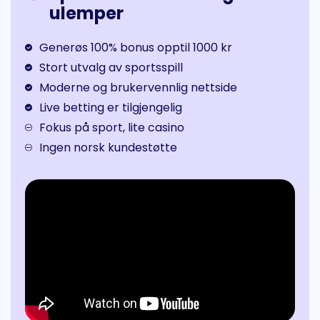
ulemper
Generøs 100% bonus opptil 1000 kr
Stort utvalg av sportsspill
Moderne og brukervennlig nettside
Live betting er tilgjengelig
Fokus på sport, lite casino
Ingen norsk kundestøtte