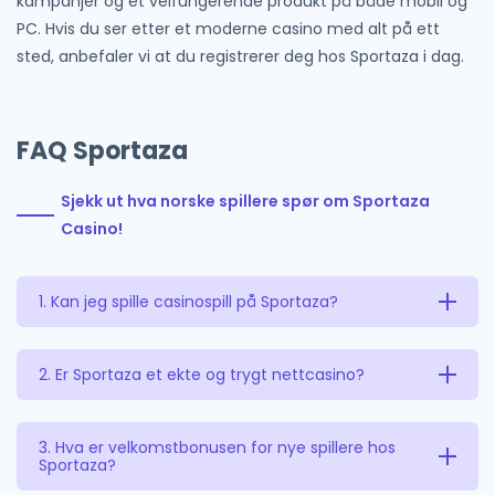
kampanjer og et velfungerende produkt på både mobil og
PC. Hvis du ser etter et moderne casino med alt på ett
sted, anbefaler vi at du registrerer deg hos Sportaza i dag.
FAQ Sportaza
Sjekk ut hva norske spillere spør om Sportaza
Casino!
1. Kan jeg spille casinospill på Sportaza?
Ja, Sportaza tilbyr et bredt utvalg av casinospill,
2. Er Sportaza et ekte og trygt nettcasino?
inkludert populære spilleautomater, klassiske
bordspill og et engasjerende live casino, tilgjengelig
Ja, Sportaza opererer under en gyldig lisens, noe
3. Hva er velkomstbonusen for nye spillere hos
Sportaza?
for norske spillere.
som sikrer et trygt og rettferdig spillmiljø. De