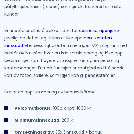
påfyllingsbonuser (reload) som gir ekstra verdi for faste
kunder.
Vi anbefaler alltid å sjekke siden for
casinokampanjene
jevnlig, da det av og til kan dukke opp
bonuser uten
innskudd
eller sesongbaserte turneringer. VIP-programmet
består av 5 nivåer, hvor du kan samle poeng og låse opp
belønninger som høyere uttaksgrenser og en personlig
kontomanager. En unik funksjon er muligheten til å samle
kort av fotballspillere, som igjen kan gi pengepremier.
Her er en oppsummering av bonusvilkårene:
Velkomstbonus:
100% opptil 1000 kr
Minimumsinnskudd:
200 kr
Omsetningskrav:
35x (innskudd + bonus)