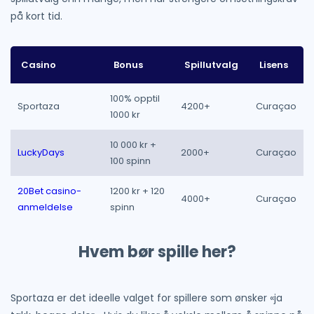
på kort tid.
Casino
Bonus
Spillutvalg
Lisens
100% opptil
Sportaza
4200+
Curaçao
1000 kr
10 000 kr +
LuckyDays
2000+
Curaçao
100 spinn
20Bet casino-
1200 kr + 120
4000+
Curaçao
anmeldelse
spinn
Hvem bør spille her?
Sportaza er det ideelle valget for spillere som ønsker «ja