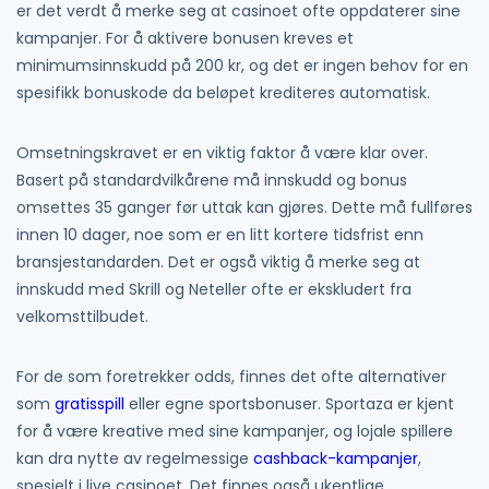
er det verdt å merke seg at casinoet ofte oppdaterer sine
kampanjer. For å aktivere bonusen kreves et
minimumsinnskudd på 200 kr, og det er ingen behov for en
spesifikk bonuskode da beløpet krediteres automatisk.
Omsetningskravet er en viktig faktor å være klar over.
Basert på standardvilkårene må innskudd og bonus
omsettes 35 ganger før uttak kan gjøres. Dette må fullføres
innen 10 dager, noe som er en litt kortere tidsfrist enn
bransjestandarden. Det er også viktig å merke seg at
innskudd med Skrill og Neteller ofte er ekskludert fra
velkomsttilbudet.
For de som foretrekker odds, finnes det ofte alternativer
som
gratisspill
eller egne sportsbonuser. Sportaza er kjent
for å være kreative med sine kampanjer, og lojale spillere
kan dra nytte av regelmessige
cashback-kampanjer
,
spesielt i live casinoet. Det finnes også ukentlige