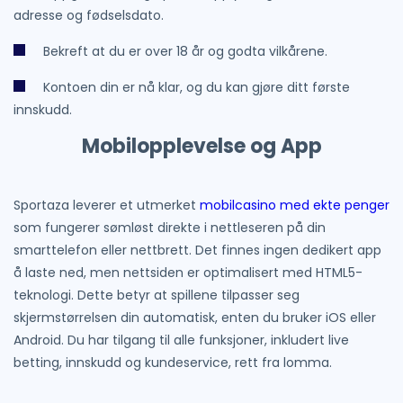
adresse og fødselsdato.
Bekreft at du er over 18 år og godta vilkårene.
Kontoen din er nå klar, og du kan gjøre ditt første
innskudd.
Mobilopplevelse og App
Sportaza leverer et utmerket
mobilcasino med ekte penger
som fungerer sømløst direkte i nettleseren på din
smarttelefon eller nettbrett. Det finnes ingen dedikert app
å laste ned, men nettsiden er optimalisert med HTML5-
teknologi. Dette betyr at spillene tilpasser seg
skjermstørrelsen din automatisk, enten du bruker iOS eller
Android. Du har tilgang til alle funksjoner, inkludert live
betting, innskudd og kundeservice, rett fra lomma.