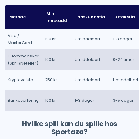
Min.
Metode
Innskuddstid
Uttakstid
innskudd
Visa /
100 kr
Umiddelbart
1-3 dager
MasterCard
E-lommebøker
100 kr
Umiddelbart
0-24 timer
(Skrill/Neteller)
Kryptovaluta
250 kr
Umiddelbart
Umiddelbart
Bankoverføring
100 kr
1-3 dager
3-5 dager
Hvilke spill kan du spille hos
Sportaza?