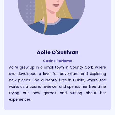
Aoife O'Sullivan
Casino Reviewer
Aoife grew up in a small town in County Cork, where
she developed a love for adventure and exploring
new places. She currently lives in Dublin, where she
works as a casino reviewer and spends her free time
trying out new games and writing about her
experiences.