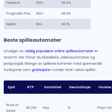
Playtech
200+
95.5%
Pragmatic Play
250+
96.5%
NetEnt
150+
96.1%
Beste spilleautomater
Utvalget av
veldig populære online spilleautomater
er
enormt. Her finner du klassikere, videoautomater og
jackpotspill. Mange av spillene kommer med spennende
funksjoner som
gratisspinn
-runder inne i selve spillet.
Spill
RTP
Volatilitet
Gevinstlinjer
Utvikler
Book of
96.21%
Høy
10
Play'n G
Dead