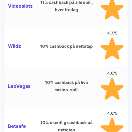
11% cashback på alle spill,
Videoslots
hver fredag
4.7/5
Wildz
10% cashback på nettotap
4.6/5
10% cashback på live
LeoVegas
casino-spill
4.6/5
10% ukentlig cashback på
Betsafe
nettotap