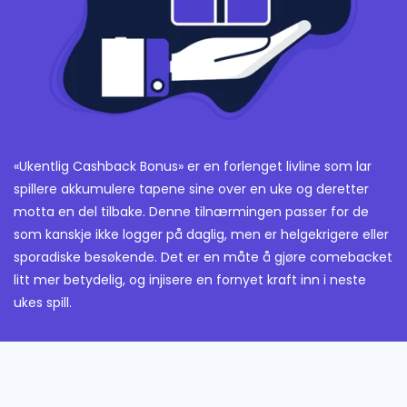
«Ukentlig Cashback Bonus» er en forlenget livline som lar
spillere akkumulere tapene sine over en uke og deretter
motta en del tilbake. Denne tilnærmingen passer for de
som kanskje ikke logger på daglig, men er helgekrigere eller
sporadiske besøkende. Det er en måte å gjøre comebacket
litt mer betydelig, og injisere en fornyet kraft inn i neste
ukes spill.