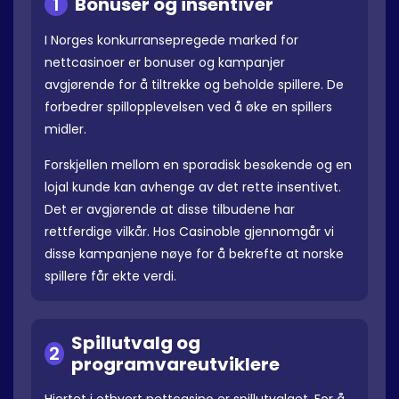
1
Bonuser og insentiver
I Norges konkurransepregede marked for
nettcasinoer er bonuser og kampanjer
avgjørende for å tiltrekke og beholde spillere. De
forbedrer spillopplevelsen ved å øke en spillers
midler.
Forskjellen mellom en sporadisk besøkende og en
lojal kunde kan avhenge av det rette insentivet.
Det er avgjørende at disse tilbudene har
rettferdige vilkår. Hos Casinoble gjennomgår vi
disse kampanjene nøye for å bekrefte at norske
spillere får ekte verdi.
Spillutvalg og
2
programvareutviklere