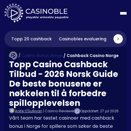
Topp 20 cashback
Casinobles evaluering
Forstå 
akeranmeldelser
ttspill
Casino Bonus Norge
Cashback Casino Norge
t
Topp Casino Cashback
ay
read
Tilbud - 2026 Norsk Guide
r
t
et
De beste bonusene er
Vær
ulette
taza
d
ga Fire
Oppmerksom
nøkkelen til å forbedre
t
aze
spillopplevelsen
egas
t
Ansvarlig
ulette
Pengespill
Aoife O'Sullivan
| Casino Reviewer
Oppdatert: 27 jul 2026
htning
Vårt team har testet casinoer med cashback
ulette
bonus i Norge for spillere som søker de beste
ky Ball