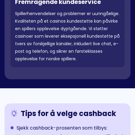
Fremragende kundeservice
Spillerhenvendelser og problemer er uunngåelige.
Kvaliteten på et casinos kundestøtte kan påvirke
en spillers opplevelse dyptgående. Vi støtter
casinoer som leverer eksepsjonell kundestøtte på
tvers av forskjellige kanaler, inkludert live chat, e-
post og telefon, og sikrer en førsteklasses
opplevelse for norske spillere.
Tips for å velge cashback
Sjekk cashback-prosenten som tilbys: