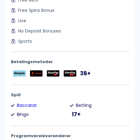
Free Bets
Free Spins Bonus
Live
No Deposit Bonuses
Sports
Betalingsmetoder
38+
Spill
Baccarat
Betting
17+
Bingo
Programvareleverandører