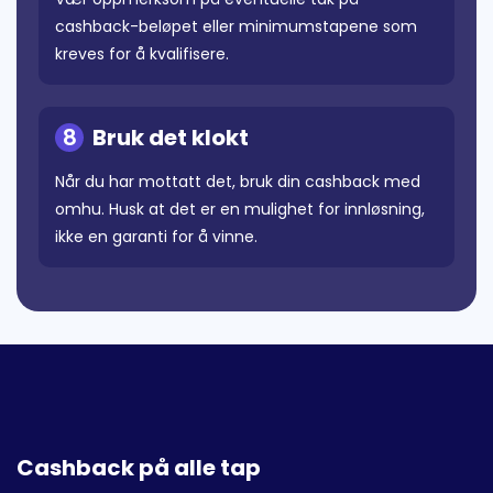
cashback-beløpet eller minimumstapene som
kreves for å kvalifisere.
8
Bruk det klokt
Når du har mottatt det, bruk din cashback med
omhu. Husk at det er en mulighet for innløsning,
ikke en garanti for å vinne.
Cashback på alle tap