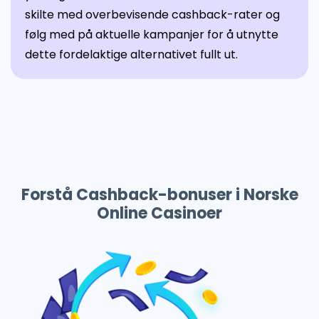
skilte med overbevisende cashback-rater og
følg med på aktuelle kampanjer for å utnytte
dette fordelaktige alternativet fullt ut.
Forstå Cashback-bonuser i Norske
Online Casinoer