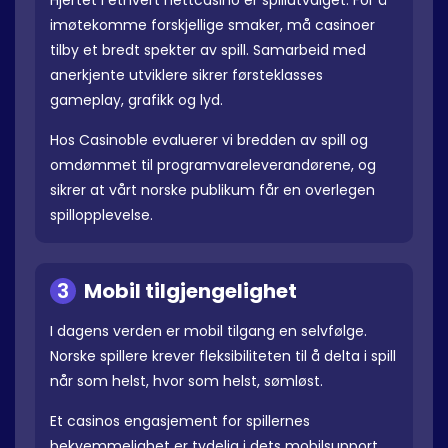
Hjertet i ethvert nettcasino er spillutvalget. For å
imøtekomme forskjellige smaker, må casinoer
tilby et bredt spekter av spill. Samarbeid med
anerkjente utviklere sikrer førsteklasses
gameplay, grafikk og lyd.
Hos Casinoble evaluerer vi bredden av spill og
omdømmet til programvareleverandørene, og
sikrer at vårt norske publikum får en overlegen
spillopplevelse.
3
Mobil tilgjengelighet
I dagens verden er mobil tilgang en selvfølge.
Norske spillere krever fleksibiliteten til å delta i spill
når som helst, hvor som helst, sømløst.
Et casinos engasjement for spillernes
bekvemmelighet er tydelig i dets mobilsupport,