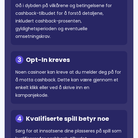
Gå i dybden på vilkårene og betingelsene for
cashback-tilbudet for å forstå detaljene,
inkludert cashback-prosenten,
gyldighetsperioden og eventuelle
omsetningskrav.
3
Opt-In kreves
Noen casinoer kan kreve at du melder deg på for
å motta cashback. Dette kan være gjennom et
enkelt klikk eller ved å skrive inn en
kampanjekode.
4
Kvalifiserte spill betyr noe
Sørg for at innsatsene dine plasseres på spill som