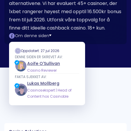
ulette
alternativene. Vi har evaluert 45+ casinoer, der
e of
1xbet rangerer høyest med opptil 16.500kr bonus
e Gods
frem til juli 2026. Utforsk våre toppvalg for å
ulette
finne ditt ideelle cashback casino. 18+ kun.
antum
Om denne siden
ulette
Xtreme
Oppdatert: 27 jul 2026
htning
DENNE SIDEN ER SKREVET AV:
ulette
Aoife O'Sullivan
Casino Reviewer
FAKTA SJEKKET AV:
Lukas Mollberg
Casinosekspert | Head of
Content hos Casinoble