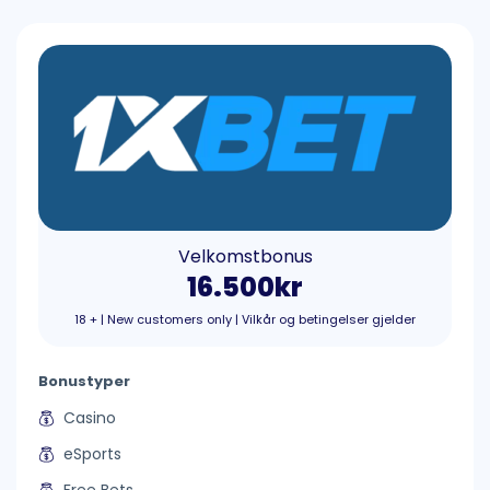
Velkomstbonus
16.500kr
18 + | New customers only |
Vilkår og betingelser gjelder
Bonustyper
Casino
eSports