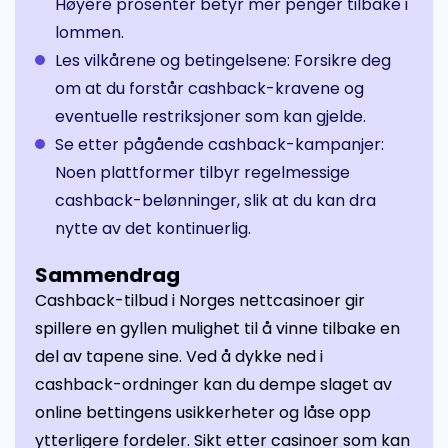
Høyere prosenter betyr mer penger tilbake i
lommen.
Les vilkårene og betingelsene: Forsikre deg
om at du forstår cashback-kravene og
eventuelle restriksjoner som kan gjelde.
Se etter pågående cashback-kampanjer:
Noen plattformer tilbyr regelmessige
cashback-belønninger, slik at du kan dra
nytte av det kontinuerlig.
Sammendrag
Cashback-tilbud i Norges nettcasinoer gir
spillere en gyllen mulighet til å vinne tilbake en
del av tapene sine. Ved å dykke ned i
cashback-ordninger kan du dempe slaget av
online bettingens usikkerheter og låse opp
ytterligere fordeler. Sikt etter casinoer som kan