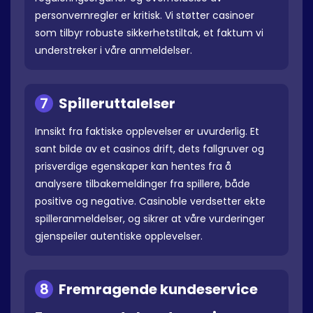
personvernregler er kritisk. Vi støtter casinoer
som tilbyr robuste sikkerhetstiltak, et faktum vi
understreker i våre anmeldelser.
7
Spilleruttalelser
Innsikt fra faktiske opplevelser er uvurderlig. Et
sant bilde av et casinos drift, dets fallgruver og
prisverdige egenskaper kan hentes fra å
analysere tilbakemeldinger fra spillere, både
positive og negative. Casinoble verdsetter ekte
spilleranmeldelser, og sikrer at våre vurderinger
gjenspeiler autentiske opplevelser.
8
Fremragende kundeservice