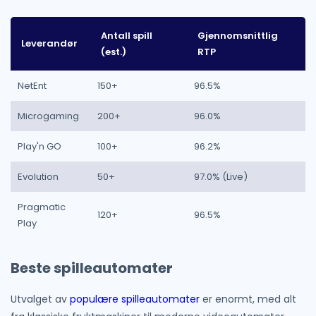
Antall spill
Gjennomsnittlig
Leverandør
(est.)
RTP
NetEnt
150+
96.5%
Microgaming
200+
96.0%
Play'n GO
100+
96.2%
Evolution
50+
97.0% (Live)
Pragmatic
120+
96.5%
Play
Beste spilleautomater
Utvalget av
populære spilleautomater
er enormt, med alt