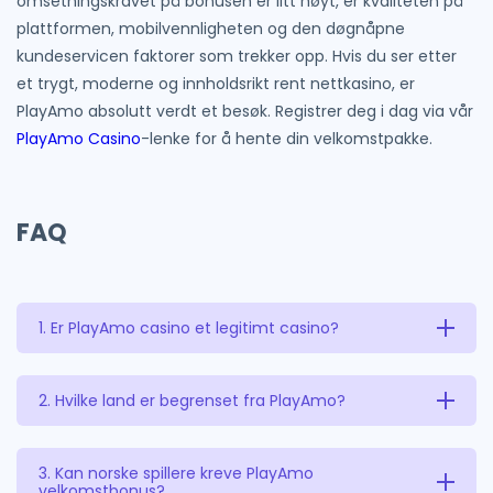
omsetningskravet på bonusen er litt høyt, er kvaliteten på
plattformen, mobilvennligheten og den døgnåpne
kundeservicen faktorer som trekker opp. Hvis du ser etter
et trygt, moderne og innholdsrikt rent nettkasino, er
PlayAmo absolutt verdt et besøk. Registrer deg i dag via vår
PlayAmo Casino
-lenke for å hente din velkomstpakke.
FAQ
1. Er PlayAmo casino et legitimt casino?
Ja, PlayAmo opererer under en gyldig lisens fra
2. Hvilke land er begrenset fra PlayAmo?
Curacao og tilbyr et trygt og rettferdig spillmiljø for
norske spillere. De er anerkjente i bransjen.
PlayAmo har restriksjoner for spillere fra visse land
3. Kan norske spillere kreve PlayAmo
velkomstbonus?