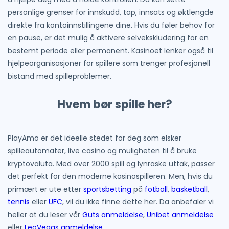
personlige grenser for innskudd, tap, innsats og øktlengde
direkte fra kontoinnstillingene dine. Hvis du føler behov for
en pause, er det mulig å aktivere selvekskludering for en
bestemt periode eller permanent. Kasinoet lenker også til
hjelpeorganisasjoner for spillere som trenger profesjonell
bistand med spilleproblemer.
Hvem bør spille her?
PlayAmo er det ideelle stedet for deg som elsker
spilleautomater, live casino og muligheten til å bruke
kryptovaluta. Med over 2000 spill og lynraske uttak, passer
det perfekt for den moderne kasinospilleren. Men, hvis du
primært er ute etter
sportsbetting
på
fotball
,
basketball
,
tennis
eller
UFC
, vil du ikke finne dette her. Da anbefaler vi
heller at du leser vår
Guts anmeldelse
,
Unibet anmeldelse
eller
LeoVegas anmeldelse
.