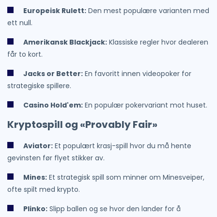
Europeisk Rulett:
Den mest populære varianten med
ett null.
Amerikansk Blackjack:
Klassiske regler hvor dealeren
får to kort.
Jacks or Better:
En favoritt innen videopoker for
strategiske spillere.
Casino Hold'em:
En populær pokervariant mot huset.
Kryptospill og «Provably Fair»
Aviator:
Et populært krasj-spill hvor du må hente
gevinsten før flyet stikker av.
Mines:
Et strategisk spill som minner om Minesveiper,
ofte spilt med krypto.
Plinko:
Slipp ballen og se hvor den lander for å