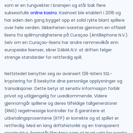
som er en tungvekter i bransjen og står bak flere
suksessfulle
online kasino
. Kasinoet ble etablert i 2016 og
har siden den gang bygget opp et solid rykte blant spillere
over hele verden. Sikkerheten ivaretas gjennom en offisiell
lisens fra spillmyndighetene på Curaçao (Antillephone N.V.).
Selv om en Curaçao-lisens har andre rammevilkår enn
europeiske lisenser, sikrer DAMA N.V. at driften følger
strenge standarder for rettferdig spill.
Nettstedet benytter seg av avansert 128-biters SSL-
kryptering for å beskytte dine personlige opplysninger og
transaksjoner. Dette betyr at sensitiv informasjon forblir
privat og utilgjengelig for uvedkommende. Videre
gjennomgår spillene og deres tilfeldige tallgeneratorer
(RNG) regelmessige kontroller for å garantere at
utbetalingsprosentene (RTP) er korrekte og at spillet er
rettferdig. Med en lang driftshistorikk og en transparent