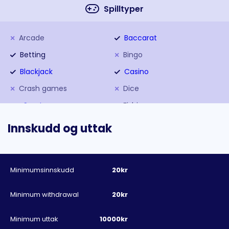
Spilltyper
Big Time Gaming
Blueprint
Booming Games
Booongo
Arcade
Baccarat
Caleta Gaming
EGT
Betting
Bingo
Electric Elephant
ELK Studios
Blackjack
Casino
Endorphina
Evolution Gaming
Crash games
Dice
Evoplay Entertainment
Ezugi
eSports
Fishing
Fantasma Games
Felix Gaming
Instant Win
Jackpot
Innskudd og uttak
Fugaso
GameArt
Jackpot games
Keno
Gamomat
Genesis
Live Casino
Live Dealer
Golden Hero
Habanero
Minimumsinnskudd
20kr
Live dealer games
Live Game Show
Hacksaw Gaming
High 5 Games
Lottery
Mine Games
Minimum withdrawal
20kr
IronDog
iSoftBet
Others
Plinko
JustForTheWin
KA Gaming
Minimum uttak
10000kr
Poker
Roulette