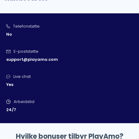
TrueLab Games
Vivo Gaming
Wazdan
Yggdrasil
Telefonstøtte
No
E-poststøtte
support@playamo.com
Live chat
Yes
Arbeidstid
24/7
Hvilke bonuser tilbyr PlayAmo?