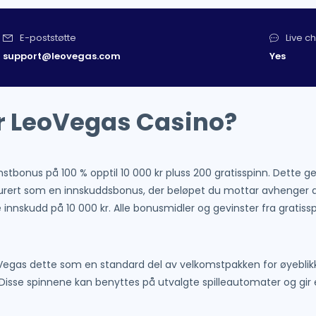
E-poststøtte
Live c
support@leovegas.com
Yes
yr LeoVegas Casino?
stbonus på 100 % opptil 10 000 kr pluss 200 gratisspinn. Dette 
urert som en innskuddsbonus, der beløpet du mottar avhenger av d
innskudd på 10 000 kr. Alle bonusmidler og gevinster fra gratiss
LeoVegas dette som en standard del av velkomstpakken for øyebl
Disse spinnene kan benyttes på utvalgte spilleautomater og gir e