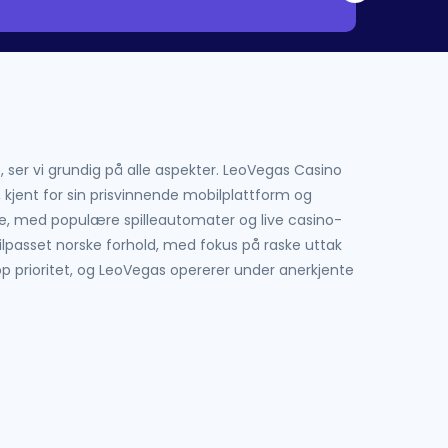
e, ser vi grundig på alle aspekter. LeoVegas Casino
 kjent for sin prisvinnende mobilplattform og
de, med populære spilleautomater og live casino-
tilpasset norske forhold, med fokus på raske uttak
topp prioritet, og LeoVegas opererer under anerkjente