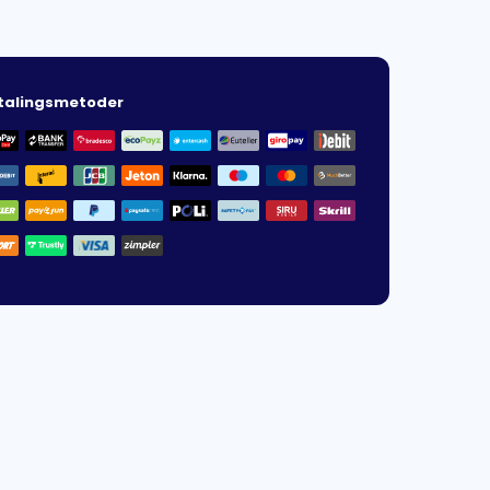
Sports Betting
Table Games
o Poker
Video Slots
talingsmetoder