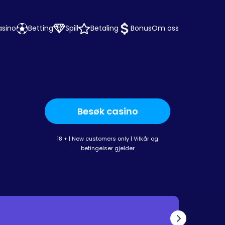
sino
Betting
Spill
Betaling
Bonus
Om oss
Besøk casino
18 + | New customers only |
Vilkår og
betingelser gjelder