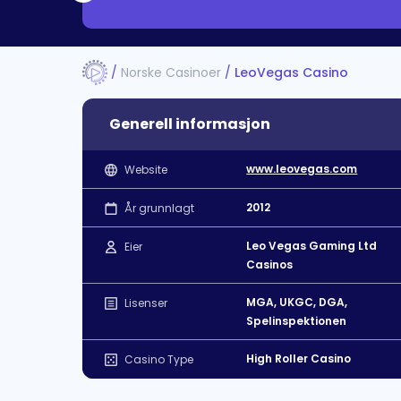
Norske Casinoer
LeoVegas Casino
Generell informasjon
www.leovegas.com
Website
2012
År grunnlagt
Leo Vegas Gaming Ltd
Eier
Casinos
MGA, UKGC, DGA,
Lisenser
Spelinspektionen
High Roller Casino
Casino Type