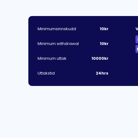
Merkur
Microgaming
NextGen
NYX Gaming Group
Playson
Playtech
Minimumsinnskudd
10kr
Push Gaming
Quickspin
Realistic
Red Tiger
Minimum withdrawal
10kr
SG
Slingo Originals
Minimum uttak
10000kr
Thunderkick
Wazdan
Uttakstid
Yggdrasil
24hrs