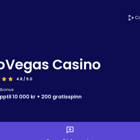
Ca
ub House
e Monopoly
l of Duty
Informasjonskapsler
Dunder Omtale
Apple Pay
22Bet
Jackpot City Casino
Ansvarlig Pengespill
Spread Bet Roulette
oVegas Casino
d
e Crazy Time
 GO
Ansvarsfraskrivelse
Jackpot City Omtale
Google Pay
Betway
21 Casino
Mega Fire Blaze Roulette
ay
 Bass Bonanza Megaways
ta 2 Norway
Personvernregler
Lucky Days Omtale
PayPal
iBet
Vulkan Vegas
Lightning Roulette
4.8 / 5.0
rd
s
at Rhino Megaways
ague of Legends
Vilkår og betingelser
RIZK Omtale
Skrill
PowBet
Lucky Ball Roulette
rge
 Spin a Win
erwatch
Spin Casino Omtale
MuchBetter
Sportaza
Age of the Gods Roulette
tbonus
 Spins
 Wants to Be a Millionaire
rcraft 2
Caxino Omtale
Zimpler Norge
20Bet
Quantum Roulette
ptil 10 000 kr + 200 gratisspinn
 Casino
e Funky Time
EcoPayz Norge
LeoVegas
XXXtreme Lightning Roulette
Bets Blackjack
Neteller
Astropay
Trustly