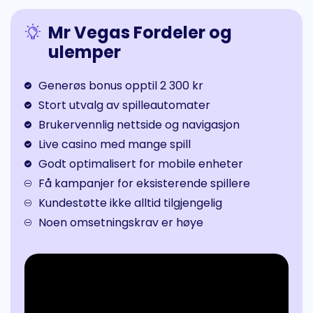
Mr Vegas Fordeler og
ulemper
Generøs bonus opptil 2 300 kr
Stort utvalg av spilleautomater
Brukervennlig nettside og navigasjon
Live casino med mange spill
Godt optimalisert for mobile enheter
Få kampanjer for eksisterende spillere
Kundestøtte ikke alltid tilgjengelig
Noen omsetningskrav er høye