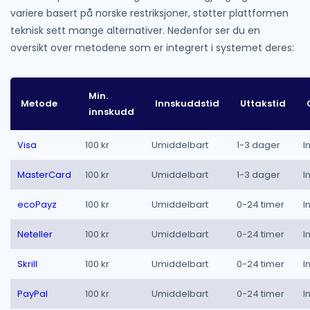
variere basert på norske restriksjoner, støtter plattformen
teknisk sett mange alternativer. Nedenfor ser du en
oversikt over metodene som er integrert i systemet deres:
Min.
Metode
Innskuddstid
Uttakstid
innskudd
Visa
100 kr
Umiddelbart
1-3 dager
I
MasterCard
100 kr
Umiddelbart
1-3 dager
I
ecoPayz
100 kr
Umiddelbart
0-24 timer
I
Neteller
100 kr
Umiddelbart
0-24 timer
I
Skrill
100 kr
Umiddelbart
0-24 timer
I
PayPal
100 kr
Umiddelbart
0-24 timer
I