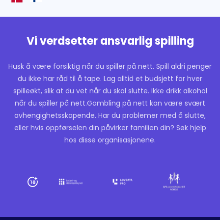
Vi verdsetter ansvarlig spilling
Husk å være forsiktig når du spiller på nett. Spill aldri penger
du ikke har råd til å tape. Lag alltid et budsjett for hver
spilleøkt, slik at du vet når du skal slutte. Ikke drikk alkohol
når du spiller på nett.Gambling på nett kan være svært
avhengighetsskapende. Har du problemer med å slutte,
eller hvis oppførselen din påvirker familien din? Søk hjelp
hos disse organisasjonene.