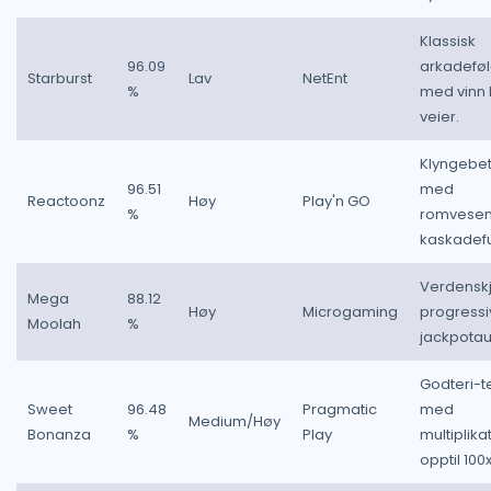
Klassisk
96.09
arkadeføl
Starburst
Lav
NetEnt
%
med vinn
veier.
Klyngebet
96.51
med
Reactoonz
Høy
Play'n GO
%
romvesen
kaskadefu
Verdensk
Mega
88.12
Høy
Microgaming
progressi
Moolah
%
jackpotau
Godteri-
Sweet
96.48
Pragmatic
med
Medium/Høy
Bonanza
%
Play
multiplika
opptil 100x