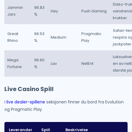
Disko-fru
Jammin
96.83
Høy
Push Gaming
vandrend
Jars
%
krukker.
Safari-t
Great
96.53
Pragmatic
Medium
respins o
Rhino
%
Play
jackpoter
Luksusliv
Mega
96.60
Lav
NetEnt
en av nett
Fortune
%
største ja
Live Casino Spill
I
live dealer-spillene
seksjonen finner du bord fra Evolution
og Pragmatic Play.
Leverandør
Spill
Beskrivelse