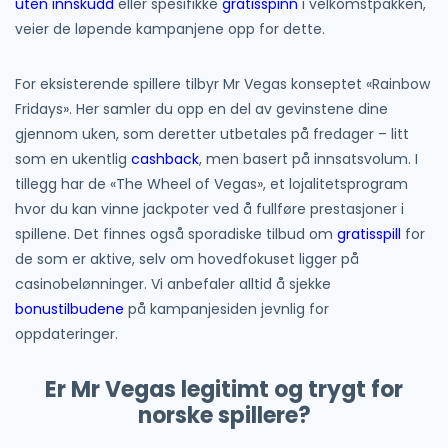
uten innskudd
eller spesifikke
gratisspinn
i velkomstpakken,
veier de løpende kampanjene opp for dette.
For eksisterende spillere tilbyr Mr Vegas konseptet «Rainbow
Fridays». Her samler du opp en del av gevinstene dine
gjennom uken, som deretter utbetales på fredager – litt
som en ukentlig
cashback
, men basert på innsatsvolum. I
tillegg har de «The Wheel of Vegas», et lojalitetsprogram
hvor du kan vinne jackpoter ved å fullføre prestasjoner i
spillene. Det finnes også sporadiske tilbud om
gratisspill
for
de som er aktive, selv om hovedfokuset ligger på
casinobelønninger. Vi anbefaler alltid å sjekke
bonustilbudene
på kampanjesiden jevnlig for
oppdateringer.
Er Mr Vegas legitimt og trygt for
norske spillere?