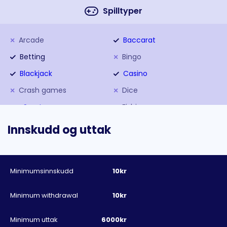
AvatarUX Studios
Bally
Spilltyper
Bally Wulff
Barcrest
Betdigital
Betsoft
Arcade
Baccarat
BF games
Big Time Gaming
Betting
Bingo
Blueprint
Boomerang Studios
Blackjack
Casino
Booongo
Bulletproof Games
Crash games
Dice
Cayetano Gaming
Concept Gaming
eSports
Fishing
CORE Gaming
Crazy Tooth Studio
Instant Win
Jackpot
Innskudd og uttak
Dream Tech
EGT
Jackpot games
Keno
Electric Elephant
ELK Studios
Live Casino
Live Dealer
Endorphina
Evolution Gaming
Minimumsinnskudd
10kr
Live dealer games
Live Game Show
Eyecon
Felt
Lottery
Mine Games
Minimum withdrawal
10kr
Foxium
FUGA Gaming
Others
Plinko
Game360
Games Warehouse
Minimum uttak
6000kr
Poker
Roulette