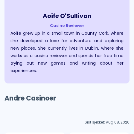
Aoife O'Sullivan
Casino Reviewer
Aoife grew up in a small town in County Cork, where
she developed a love for adventure and exploring
new places. She currently lives in Dublin, where she
works as a casino reviewer and spends her free time
trying out new games and writing about her
experiences.
Andre Casinoer
Sist sjekket: Aug 08, 2026