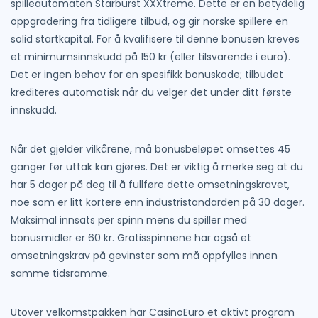
spilleautomaten Starburst XXXtreme. Dette er en betydelig
oppgradering fra tidligere tilbud, og gir norske spillere en
solid startkapital. For å kvalifisere til denne bonusen kreves
et minimumsinnskudd på 150 kr (eller tilsvarende i euro).
Det er ingen behov for en spesifikk bonuskode; tilbudet
krediteres automatisk når du velger det under ditt første
innskudd.
Når det gjelder vilkårene, må bonusbeløpet omsettes 45
ganger før uttak kan gjøres. Det er viktig å merke seg at du
har 5 dager på deg til å fullføre dette omsetningskravet,
noe som er litt kortere enn industristandarden på 30 dager.
Maksimal innsats per spinn mens du spiller med
bonusmidler er 60 kr. Gratisspinnene har også et
omsetningskrav på gevinster som må oppfylles innen
samme tidsramme.
Utover velkomstpakken har CasinoEuro et aktivt program