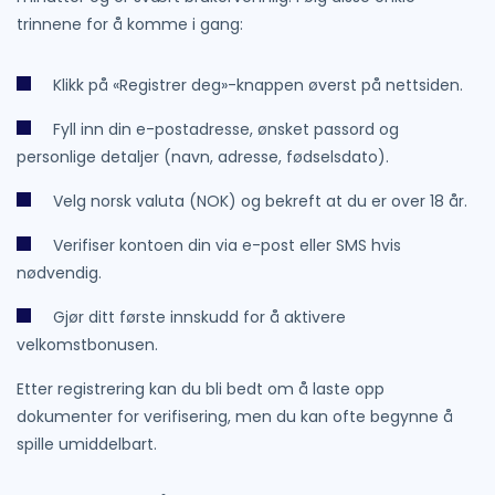
trinnene for å komme i gang:
Klikk på «Registrer deg»-knappen øverst på nettsiden.
Fyll inn din e-postadresse, ønsket passord og
personlige detaljer (navn, adresse, fødselsdato).
Velg norsk valuta (NOK) og bekreft at du er over 18 år.
Verifiser kontoen din via e-post eller SMS hvis
nødvendig.
Gjør ditt første innskudd for å aktivere
velkomstbonusen.
Etter registrering kan du bli bedt om å laste opp
dokumenter for verifisering, men du kan ofte begynne å
spille umiddelbart.