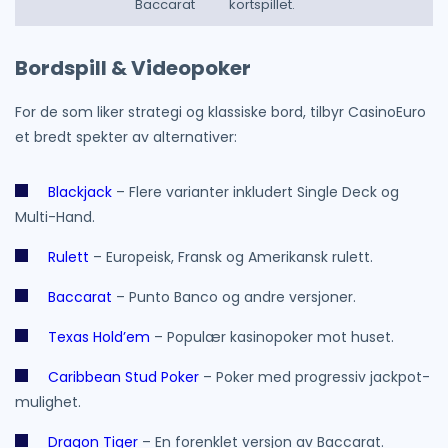
Baccarat
kortspillet.
Bordspill & Videopoker
For de som liker strategi og klassiske bord, tilbyr CasinoEuro
et bredt spekter av alternativer:
Blackjack
– Flere varianter inkludert Single Deck og
Multi-Hand.
Rulett
– Europeisk, Fransk og Amerikansk rulett.
Baccarat
– Punto Banco og andre versjoner.
Texas Hold’em
– Populær kasinopoker mot huset.
Caribbean Stud Poker
– Poker med progressiv jackpot-
mulighet.
Dragon Tiger
– En forenklet versjon av Baccarat.