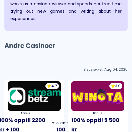
works as a casino reviewer and spends her free time
trying out new games and writing about her
experiences.
Andre Casinoer
Sist sjekket: Aug 04, 2026
4.7
3.9
Bonus
Bonus
100% opptil 2200
100% opptil 5 500
Gratisspinn
kr + 100
100
kr