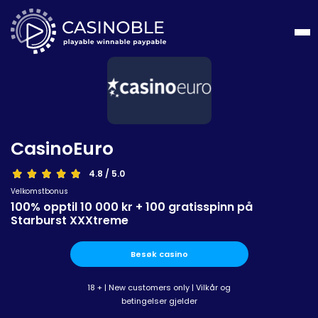
akeranmeldelser
ttspill
t
CasinoEuro
ay
read
4.8 / 5.0
r
t
Velkomstbonus
et
Vær
ulette
100% opptil 10 000 kr + 100 gratisspinn på
taza
d
ga Fire
Oppmerksom
Starburst XXXtreme
t
aze
egas
t
Ansvarlig
ulette
Besøk casino
Pengespill
htning
ulette
18 + | New customers only |
Vilkår og
betingelser gjelder
ky Ball