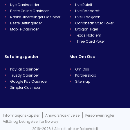
Nye Casinosider
Live Rulett
Beste Online Casinoer
Live Baccarat
Raske Utbetalinger Casinoer
Live Blackjack
Beste Bettingsider
Caribbean Stud Poker
Mobile Casinoer
Dragon Tiger
Texas Hold’em
Three Card Poker
Betalingsguider
Mer Om Oss
PayPal Casinoer
Om Oss
Trustly Casinoer
Partnerskap
Google Pay Casinoer
Sitemap
Zimpler Casinoer
Informasjonskapsler
Ansvarsfraskrivelse
Personvernregler
Vilkår og betingelser for Norway
2016-2026 / Alle rettigheter forbeholdt