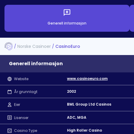
ulette
e of
e Gods
Generell informasjon
ulette
antum
ulette
Norske Casinoer
CasinoEuro
Xtreme
htning
ulette
Generell informasjon
www.casinoeuro.com
Website
2002
År grunnlagt
BML Group Ltd Casinos
Eier
ADC, MGA
Lisenser
High Roller Casino
Casino Type