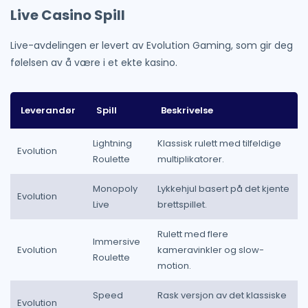
Live Casino Spill
Live-avdelingen er levert av Evolution Gaming, som gir deg
følelsen av å være i et ekte kasino.
Leverandør
Spill
Beskrivelse
Lightning
Klassisk rulett med tilfeldige
Evolution
Roulette
multiplikatorer.
Monopoly
Lykkehjul basert på det kjente
Evolution
Live
brettspillet.
Rulett med flere
Immersive
Evolution
kameravinkler og slow-
Roulette
motion.
Speed
Rask versjon av det klassiske
Evolution