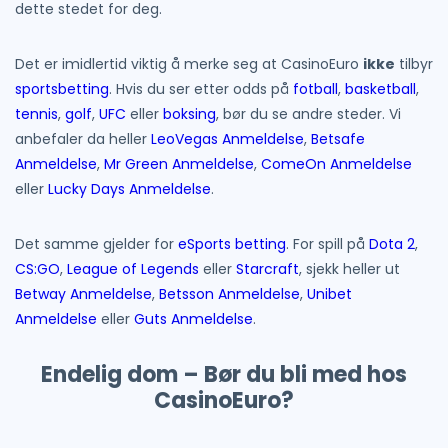
dette stedet for deg.
Det er imidlertid viktig å merke seg at CasinoEuro
ikke
tilbyr
sportsbetting
. Hvis du ser etter odds på
fotball
,
basketball
,
tennis
,
golf
,
UFC
eller
boksing
, bør du se andre steder. Vi
anbefaler da heller
LeoVegas Anmeldelse
,
Betsafe
Anmeldelse
,
Mr Green Anmeldelse
,
ComeOn Anmeldelse
eller
Lucky Days Anmeldelse
.
Det samme gjelder for
eSports betting
. For spill på
Dota 2
,
CS:GO
,
League of Legends
eller
Starcraft
, sjekk heller ut
Betway Anmeldelse
,
Betsson Anmeldelse
,
Unibet
Anmeldelse
eller
Guts Anmeldelse
.
Endelig dom – Bør du bli med hos
CasinoEuro?