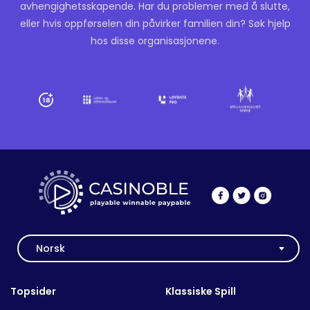
avhengighetsskapende. Har du problemer med å slutte,
eller hvis oppførselen din påvirker familien din? Søk hjelp
hos disse organisasjonene.
Norsk
Topsider
Klassiske Spill