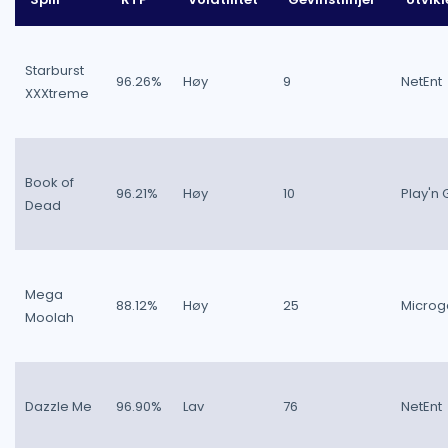
Starburst
96.26%
Høy
9
NetEnt
XXXtreme
Book of
96.21%
Høy
10
Play'n
Dead
Mega
88.12%
Høy
25
Micro
Moolah
Dazzle Me
96.90%
Lav
76
NetEnt