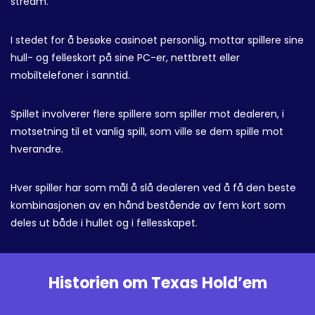
stream.
I stedet for å besøke casinoet personlig, mottar spillere sine
hull- og felleskort på sine PC-er, nettbrett eller
mobiltelefoner i sanntid.
Spillet involverer flere spillere som spiller mot dealeren, i
motsetning til et vanlig spill, som ville se dem spille mot
hverandre.
Hver spiller har som mål å slå dealeren ved å få den beste
kombinasjonen av en hånd bestående av fem kort som
deles ut både i hullet og i fellesskapet.
Historien om Texas Hold’em