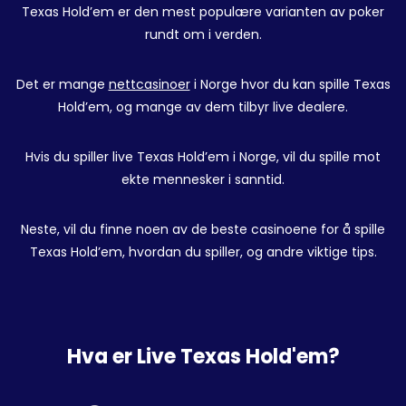
Texas Hold’em er den mest populære varianten av poker
rundt om i verden.
Det er mange
nettcasinoer
i Norge hvor du kan spille Texas
Hold’em, og mange av dem tilbyr live dealere.
Hvis du spiller live Texas Hold’em i Norge, vil du spille mot
ekte mennesker i sanntid.
Neste, vil du finne noen av de beste casinoene for å spille
Texas Hold’em, hvordan du spiller, og andre viktige tips.
Hva er Live Texas Hold'em?