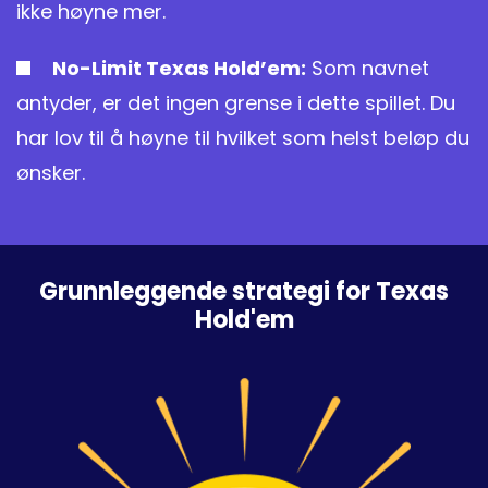
ikke høyne mer.
No-Limit Texas Hold’em:
Som navnet
antyder, er det ingen grense i dette spillet. Du
har lov til å høyne til hvilket som helst beløp du
ønsker.
Grunnleggende strategi for Texas
Hold'em