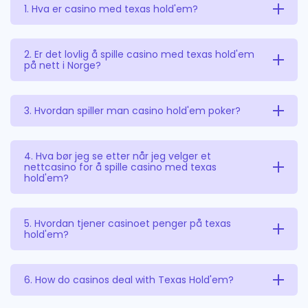
1. Hva er casino med texas hold'em?
Casino med texas hold’em er en pokervariant hvor
2. Er det lovlig å spille casino med texas hold'em
på nett i Norge?
du spiller *mot* andre spillere, ikke direkte mot
casinoet. Du får to private kort, og fem felleskort
Selv om Norsk Tipping har enerett på mange
3. Hvordan spiller man casino hold'em poker?
legges på bordet. Målet er å lage den beste
pengespill, kan du spille texas hold’em på nett hos
pokerhånden ved å kombinere dine kort med
utenlandske casinoer. Det er helt lovlig så lenge
felleskortene. Strategi og psykologisk teft er
I texas hold’em får hver spiller to kort. Etter en
4. Hva bør jeg se etter når jeg velger et
nettcasino for å spille casino med texas
casinoet har lisens fra anerkjente spillmyndigheter
nøkkelen her, så det er mer enn bare flaks!
budrunde kommer tre felleskort (floppen), så en ny
hold'em?
som Malta Gaming Authority (MGA) eller UK
budrunde. Deretter deles det fjerde kortet ut (turn),
Gambling Commission (UKGC). Sjekk alltid at
og enda en budrunde. Til slutt kommer det femte
Sikkerhet kommer først! Velg et nettcasino med
5. Hvordan tjener casinoet penger på texas
casinoet er trygt og at du spiller ansvarlig. Husk å
kortet (river), og den siste budrunden. Spilleren med
hold'em?
lisens fra MGA eller UKGC. Sjekk anmeldelser fra
sette et budsjett før du begynner, så du ikke satser
den beste pokerhånden vinner potten. Du bruker en
andre spillere og se etter BankID-verifisering for
mer enn du har råd til å tape!
kombinasjon av dine egne kort og felleskortene. Det
Casinoet tar en liten prosentandel av hver pott i
6. How do casinos deal with Texas Hold'em?
ekstra trygghet. Forsikre deg om at casinoet tilbyr
handler om å lese motstanderne, bløffe og satse
cash games, dette kalles ‘rake’. I turneringer tar
betalingsmetoder som Visa, Mastercard, Vipps eller