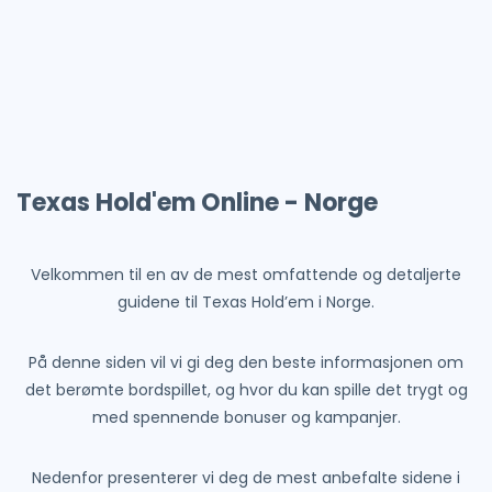
Texas Hold'em Online - Norge
Velkommen til en av de mest omfattende og detaljerte
guidene til Texas Hold’em i Norge.
På denne siden vil vi gi deg den beste informasjonen om
det berømte bordspillet, og hvor du kan spille det trygt og
med spennende bonuser og kampanjer.
Nedenfor presenterer vi deg de mest anbefalte sidene i