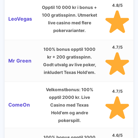
4.8/5
Opptil 10 000 kr i bonus +
100 gratisspinn. Utmerket
LeoVegas
live casino med flere
pokervarianter.
4.7/5
100% bonus opptil 1000
kr + 200 gratisspinn.
Mr Green
Godt utvalg av live poker,
inkludert Texas Hold'em.
Velkomstbonus: 100%
4.7/5
opptil 2000 kr. Live
ComeOn
Casino med Texas
Hold'em og andre
pokerspill.
4.6/5
100% bonus opptil 1000