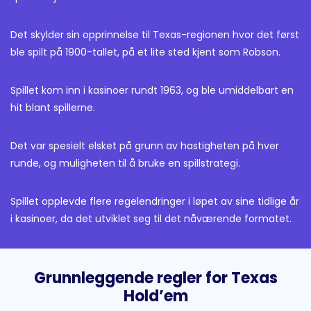
Det skylder sin opprinnelse til Texas-regionen hvor det først
ble spilt på 1900-tallet, på et lite sted kjent som Robson.
Spillet kom inn i kasinoer rundt 1963, og ble umiddelbart en
hit blant spillerne.
Det var spesielt elsket på grunn av hastigheten på hver
runde, og muligheten til å bruke en spillstrategi.
Spillet opplevde flere regelendringer i løpet av sine tidlige år
i kasinoer, da det utviklet seg til det nåværende formatet.
Grunnleggende regler for Texas
Hold’em