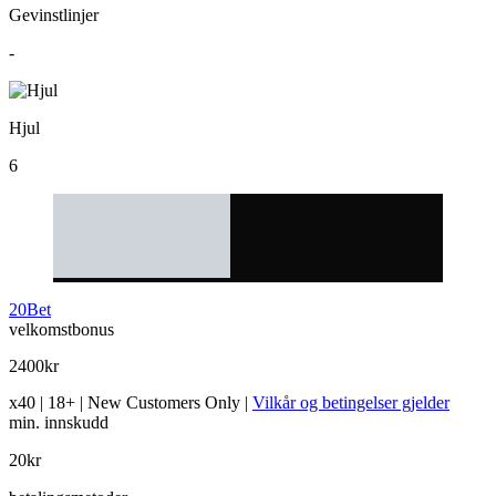
Gevinstlinjer
-
Hjul
6
20Bet
velkomstbonus
2400kr
x40 | 18+ | New Customers Only |
Vilkår og betingelser gjelder
min. innskudd
20kr
betalingsmetoder