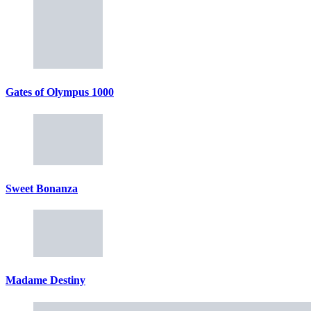
Sweet Bonanza
Madame Destiny