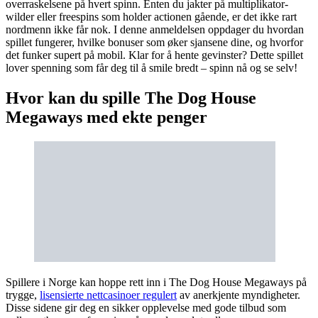
Spillere i Norge kan hoppe rett inn i The Dog House Megaways på
trygge,
lisensierte nettcasinoer regulert
av anerkjente myndigheter.
Disse sidene gir deg en sikker opplevelse med gode tilbud som
velkomstbonuser, freespins på populære slots eller
innskuddsbonuser som øker startkapitalen din. Du får ro i sjelen med
sterk sikkerhet, verktøy for ansvarlig spilling, raske utbetalinger og
bekreftet rettferdig spill. I stedet for å lete selv,
gå til Casinoble
– de
samler de beste og mest pålitelige alternativene for norske spillere.
Sjekk anbefalingene deres, hent en bonus, og start spinn på The
Dog House Megaways i dag for ekte penger-spenning!