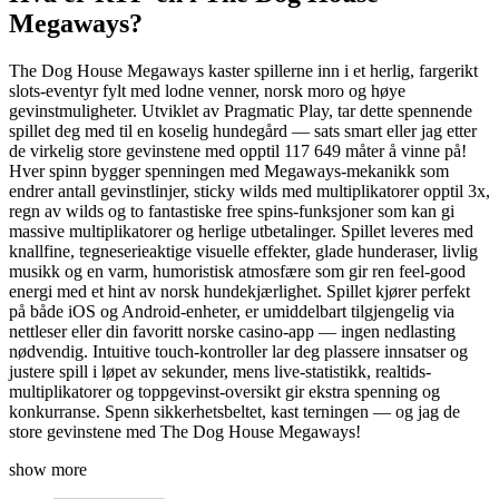
endrer antall gevinstlinjer, sticky wilds med multiplikatorer opptil 3x,
regn av wilds og to fantastiske free spins-funksjoner som kan gi
massive multiplikatorer og herlige utbetalinger. Spillet leveres med
knallfine, tegneserieaktige visuelle effekter, glade hunderaser, livlig
musikk og en varm, humoristisk atmosfære som gir ren feel-good
energi med et hint av norsk hundekjærlighet. Spillet kjører perfekt
på både iOS og Android-enheter, er umiddelbart tilgjengelig via
nettleser eller din favoritt norske casino-app — ingen nedlasting
nødvendig. Intuitive touch-kontroller lar deg plassere innsatser og
justere spill i løpet av sekunder, mens live-statistikk, realtids-
multiplikatorer og toppgevinst-oversikt gir ekstra spenning og
konkurranse. Spenn sikkerhetsbeltet, kast terningen — og jag de
store gevinstene med The Dog House Megaways!
show more
Gates of Olympus 1000