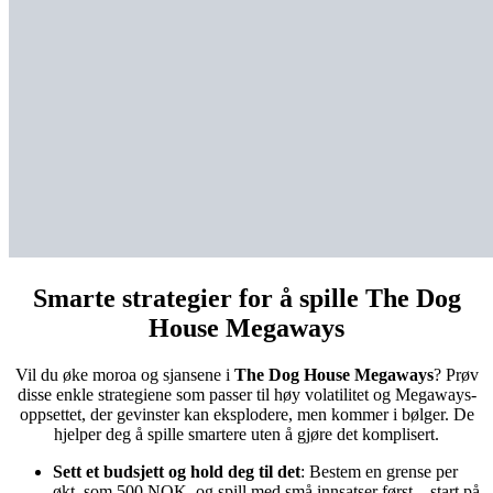
Smarte strategier for å spille The Dog
House Megaways
Vil du øke moroa og sjansene i
The Dog House Megaways
? Prøv
disse enkle strategiene som passer til høy volatilitet og Megaways-
oppsettet, der gevinster kan eksplodere, men kommer i bølger. De
hjelper deg å spille smartere uten å gjøre det komplisert.
Sett et budsjett og hold deg til det
: Bestem en grense per
økt, som 500 NOK, og spill med små innsatser først – start på
2,25 NOK per spinn for å forlenge spilletiden. Slik rir du ut
rolige perioder til en stor utbetaling kommer, som freespins
med multiplikatorer opptil 3x. Perfekt for å nyte hundetemaet
uten stress.
Jakte freespins smart
: Sikt på scatter-symbolene for å låse
opp bonuser, men bruk Bonus Buy hvis du føler deg modig –
betal 100x innsats (f.eks. 225 NOK på lav innsats) for å
hoppe rett inn. Velg Sticky Wilds for låste multiplikatorer som
bygger store gevinster, potensielt opp til 12 305x maks (over