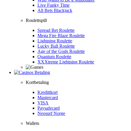
Live Funky Time
All Bets Blackjack
Roulettspill
Spread Bet Roulette
Mega Fire Blaze Roulette
Lightning Roulette
Lucky Ball Roulette
Age of the Gods Roulette
Quantum Roulette
XXXtreme Lightning Roulette
Betaling
Kortbetaling
Kredittkort
Mastercard
VISA
Paysafecard
Neosurf Norge
Wallets