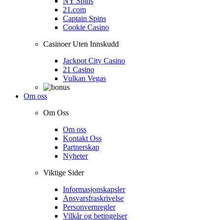
NY Spins
21.com
Captain Spins
Cookie Casino
Casinoer Uten Innskudd
Jackpot City Casino
21 Casino
Vulkan Vegas
Om oss
Om Oss
Om oss
Kontakt Oss
Partnerskap
Nyheter
Viktige Sider
Informasjonskapsler
Ansvarsfraskrivelse
Personvernregler
Vilkår og betingelser