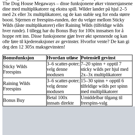
Bonusfunksjon
Hvordan utløse
Potensiell gevinst
3–6 scatter-poter;
7–20 spinn + opptil 7
Sticky Wilds
velg denne
sticky wilds per hjul med
Freespins
modusen
2x–3x multiplikatorer
3–6 scatter-poter;
15–30 spinn + opptil 6
Raining Wilds
velg denne
tilfeldige wilds per spinn
Freespins
modusen
med multiplikatorer
Betal 100x
Umiddelbar tilgang til
Bonus Buy
innsats direkte
freespins-valg