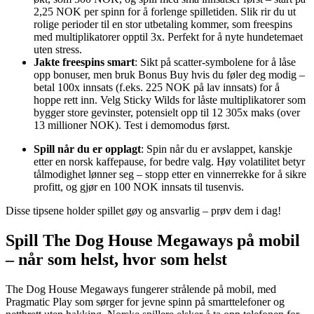
13 millioner NOK). Test i demomodus først.
Spill når du er opplagt
: Spin når du er avslappet, kanskje
etter en norsk kaffepause, for bedre valg. Høy volatilitet betyr
tålmodighet lønner seg – stopp etter en vinnerrekke for å sikre
profitt, og gjør en 100 NOK innsats til tusenvis.
Disse tipsene holder spillet gøy og ansvarlig – prøv dem i dag!
Spill The Dog House Megaways på mobil
– når som helst, hvor som helst
The Dog House Megaways fungerer strålende på mobil, med
Pragmatic Play som sørger for jevne spinn på smarttelefoner og
nettbrett uten hakking. Norske spillere elsker å ta opp telefonen for
raske økter, enten på toget eller hjemme i sofaen, takket være
optimaliserte grafikk som ser bra ut på små skjermer.
Casino-apper
gjør det enda enklere – logg inn, spill fra 2,25 til 1126 NOK, og jag
den 12 305x maksgevinsten uansett hvor du er. Alle funksjoner som
freespins og multiplikatorer fungerer perfekt, så du går ikke glipp av
noe. Hvorfor vente? Last ned en pålitelig app nå og hent gevinster
på farten!