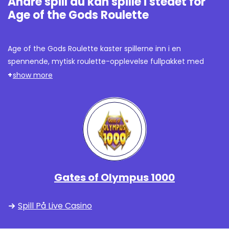
Andre spill du kan spille i stedet for
Age of the Gods Roulette
Age of the Gods Roulette kaster spillerne inn i en
spennende, mytisk roulette-opplevelse fullpakket med
gresk gudepower og episk spenning. Utviklet av Playtech,
show more
tar denne actionfylte klassikeren deg med til Olympen der
Zeus, Athena, Hercules og Poseidon våker over hjulet.
Plasser innsatsen din, følg kulen rundt hjulet og bestem deg
for å satse videre på bonussektoren for sjansen til massive
multiplikatorer og progressive jackpoter. Hver runde bygger
opp intensiteten mens den levende dealeren spinner hjulet,
med imponerende grafikk, dramatiske lydeffekter og en
Gates of Olympus 1000
storslått atmosfære som leverer ren guddommelig
casino-energi. Spillet fungerer sømløst på både iOS og
Android, og er umiddelbart tilgjengelig via nettleseren eller
Spill På Live Casino
din favoritt norske casino-app – ingen nedlasting
nødvendig. Enkle touch-kontroller lar deg plassere innsatser