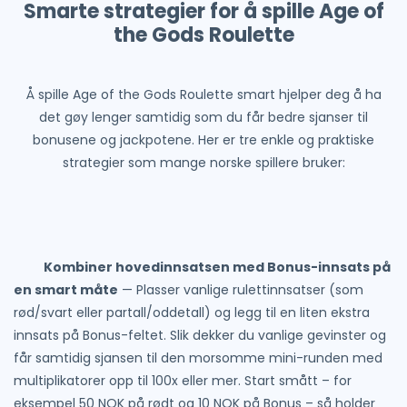
Smarte strategier for å spille Age of
the Gods Roulette
Å spille Age of the Gods Roulette smart hjelper deg å ha
det gøy lenger samtidig som du får bedre sjanser til
bonusene og jackpotene. Her er tre enkle og praktiske
strategier som mange norske spillere bruker:
Kombiner hovedinnsatsen med Bonus-innsats på
en smart måte
— Plasser vanlige rulettinnsatser (som
rød/svart eller partall/oddetall) og legg til en liten ekstra
innsats på Bonus-feltet. Slik dekker du vanlige gevinster og
får samtidig sjansen til den morsomme mini-runden med
multiplikatorer opp til 100x eller mer. Start smått – for
eksempel 50 NOK på rødt og 10 NOK på Bonus – så holder