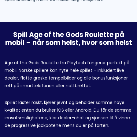
Spill Age of the Gods Roulette på
mobil – når som helst, hvor som helst
Age of the Gods Roulette fra Playtech fungerer perfekt på
mobil. Norske spillere kan nyte hele spillet – inkludert live
dealer, flotte greske tempelbilder og alle bonusfunksjoner –
rett på smarttelefonen eller nettbrettet.
Spillet laster raskt, kjører jevnt og beholder samme høye
kvalitet enten du bruker iOS eller Android. Du får de samme
innsatsmulighetene, klar dealer-chat og sjansen til å vinne
de progressive jackpotene mens du er på farten.