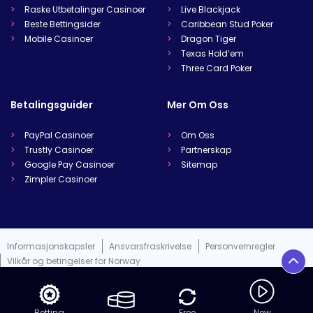
Raske Utbetalinger Casinoer
Live Blackjack
Beste Bettingsider
Caribbean Stud Poker
Mobile Casinoer
Dragon Tiger
Texas Hold’em
Three Card Poker
Betalingsguider
Mer Om Oss
PayPal Casinoer
Om Oss
Trustly Casinoer
Partnerskap
Google Pay Casinoer
Sitemap
Zimpler Casinoer
Informasjonskapsler
Ansvarsfraskrivelse
Personvernregler
Vilkår og betingelser for Norway
2016-2026 / Alle rettigheter forbeholdt
Betting
Free
New