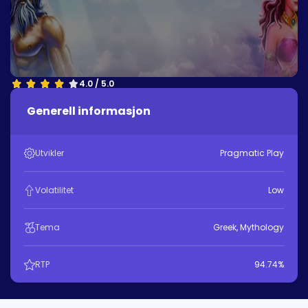
ulette
e of
e Gods
ulette
antum
4.0 / 5.0
ulette
Xtreme
Generell informasjon
htning
ulette
Utvikler
Pragmatic Play
Volatilitet
Low
Tema
Greek, Mythology
RTP
94.74%