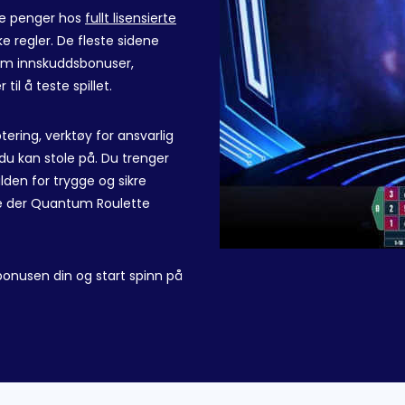
kte penger hos
fullt lisensierte
 regler. De fleste sidene
om innskuddsbonuser,
il å teste spillet.
tering, verktøy for ansvarlig
g du kan stole på. Du trenger
kilden for trygge og sikre
ene der Quantum Roulette
onusen din og start spinn på