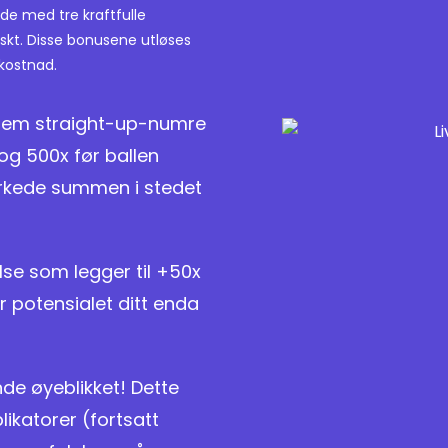
de med tre kraftfulle
skt. Disse bonusene utløses
kostnad.
 fem straight-up-numre
 og 500x før ballen
terkede summen i stedet
lse som legger til +50x
er potensialet ditt enda
e øyeblikket! Dette
likatorer (fortsatt