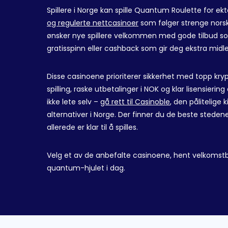
Spillere i Norge kan spille Quantum Roulette for e
og regulerte nettcasinoer
som følger strenge norske
ønsker nye spillere velkommen med gode tilbud s
gratisspinn eller cashback som gir deg ekstra midler t
Disse casinoene prioriterer sikkerhet med topp kryp
spilling, raske utbetalinger i NOK og klar lisensierin
ikke lete selv –
gå rett til Casinoble
, den pålitelige 
alternativer i Norge. Der finner du de beste sted
allerede er klar til å spilles.
Velg et av de anbefalte casinoene, hent velkomstb
quantum-hjulet i dag.