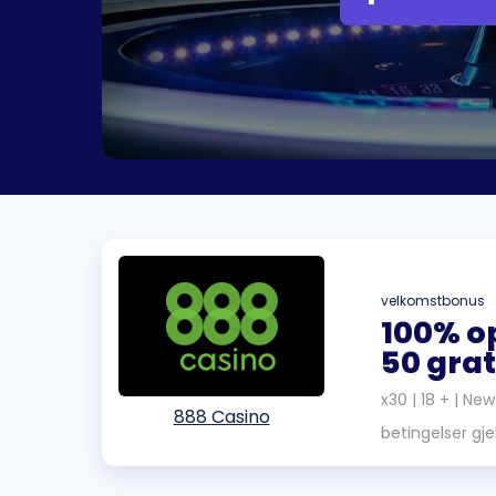
velkomstbonus
100% op
50 grat
x30 | 18 + | Ne
888 Casino
betingelser gje