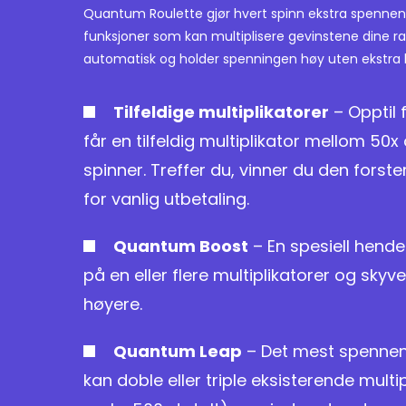
Quantum Roulette gjør hvert spinn ekstra spennen
funksjoner som kan multiplisere gevinstene dine ra
automatisk og holder spenningen høy uten ekstra 
Tilfeldige multiplikatorer
– Opptil
får en tilfeldig multiplikator mellom 50x
spinner. Treffer du, vinner du den fors
for vanlig utbetaling.
Quantum Boost
– En spesiell hende
på en eller flere multiplikatorer og skyv
høyere.
Quantum Leap
– Det mest spennend
kan doble eller triple eksisterende multip