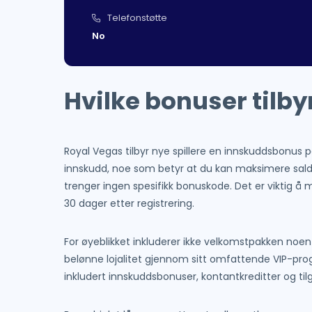
Telefonstøtte
No
Hvilke bonuser tilb
Royal Vegas tilbyr nye spillere en innskuddsbonus 
innskudd, noe som betyr at du kan maksimere saldoe
trenger ingen spesifikk bonuskode. Det er viktig å m
30 dager etter registrering.
For øyeblikket inkluderer ikke velkomstpakken noe
belønne lojalitet gjennom sitt omfattende VIP-pro
inkludert innskuddsbonuser, kontantkreditter og tilga