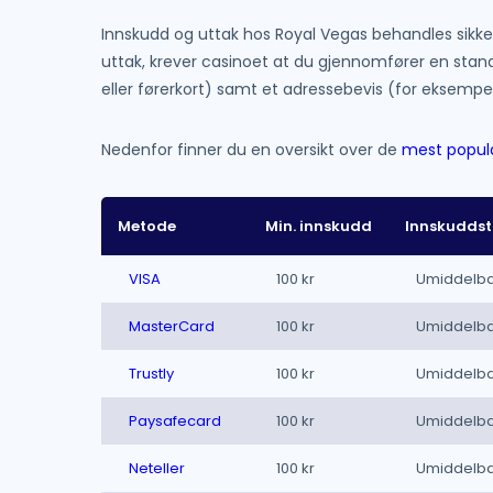
Innskudd og uttak hos Royal Vegas behandles sikker
uttak, krever casinoet at du gjennomfører en sta
eller førerkort) samt et adressebevis (for eksempe
Nedenfor finner du en oversikt over de
mest popul
Metode
Min. innskudd
Innskuddst
VISA
100 kr
Umiddelba
MasterCard
100 kr
Umiddelba
Trustly
100 kr
Umiddelba
Paysafecard
100 kr
Umiddelba
Neteller
100 kr
Umiddelba