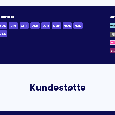
Texas Holdem
Vide
Valutaer
Be
AUD
BRL
CHF
DKK
EUR
GBP
NOK
NZD
USD
Kundestøtte