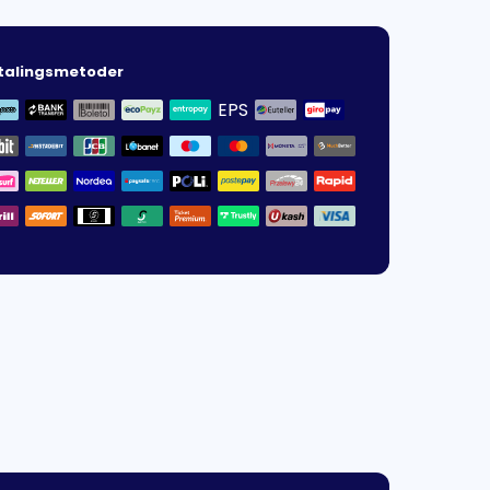
o Poker
Video Slots
talingsmetoder
EPS