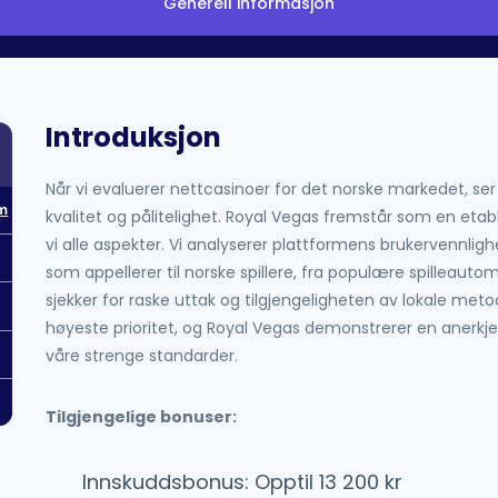
Generell informasjon
Introduksjon
Når vi evaluerer nettcasinoer for det norske markedet, se
m
kvalitet og pålitelighet. Royal Vegas fremstår som en eta
vi alle aspekter. Vi analyserer plattformens brukervennlig
som appellerer til norske spillere, fra populære spilleautomat
sjekker for raske uttak og tilgjengeligheten av lokale metode
høyeste prioritet, og Royal Vegas demonstrerer en anerkjent
våre strenge standarder.
Tilgjengelige bonuser:
Innskuddsbonus: Opptil 13 200 kr