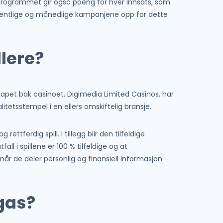
etsprogrammet gir også poeng for hver innsats, som
kentlige og månedlige kampanjene opp for dette
llere?
kapet bak casinoet, Digimedia Limited Casinos, har
itetsstempel i en ellers omskiftelig bransje.
ttferdig spill. I tillegg blir den tilfeldige
l i spillene er 100 % tilfeldige og at
når de deler personlig og finansiell informasjon
gas?