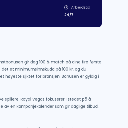
Arbeidstid
24/7
omstbonusen gir deg 100 % match på dine fire første
es det et minimumsinnskudd på 100 kr, og du
et høyeste sjiktet for bransjen. Bonusen er gyldig i
e spillere. Royal Vegas fokuserer i stedet på å
e av en kampanjekalender som gir daglige tilbud,