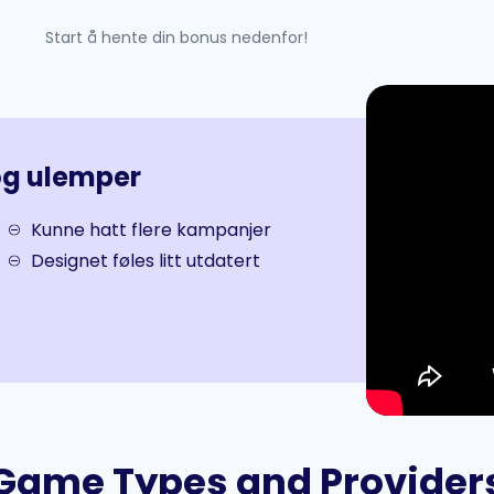
Start å hente din bonus nedenfor!
og ulemper
Kunne hatt flere kampanjer
Designet føles litt utdatert
Game Types and Provider