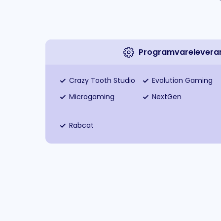
Programvarelevera
Crazy Tooth Studio
Evolution Gaming
Microgaming
NextGen
Rabcat