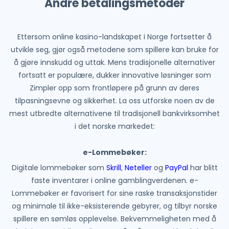
Andre betalingsmetoder
Ettersom online kasino-landskapet i Norge fortsetter å
utvikle seg, gjør også metodene som spillere kan bruke for
å gjøre innskudd og uttak. Mens tradisjonelle alternativer
fortsatt er populære, dukker innovative løsninger som
Zimpler opp som frontløpere på grunn av deres
tilpasningsevne og sikkerhet. La oss utforske noen av de
mest utbredte alternativene til tradisjonell bankvirksomhet
i det norske markedet:
e-Lommebøker:
Digitale lommebøker som
Skrill
,
Neteller
og
PayPal
har blitt
faste inventarer i online gamblingverdenen. e-
Lommebøker er favorisert for sine raske transaksjonstider
og minimale til ikke-eksisterende gebyrer, og tilbyr norske
spillere en sømløs opplevelse. Bekvemmeligheten med å