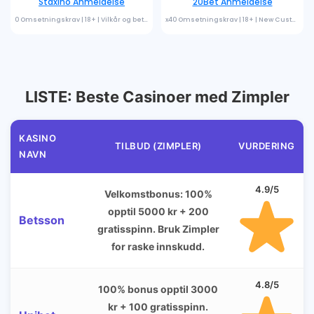
Staxino Anmeldelse
20Bet Anmeldelse
0 Omsetningskrav | 18+ |
Vilkår og betingelser gjelder
x40 Omsetningskrav | 18+ | New Customers Only |
LISTE: Beste Casinoer med Zimpler
KASINO
TILBUD (ZIMPLER)
VURDERING
NAVN
4.9/5
Velkomstbonus: 100%
opptil 5000 kr + 200
Betsson
gratisspinn. Bruk Zimpler
for raske innskudd.
4.8/5
100% bonus opptil 3000
kr + 100 gratisspinn.