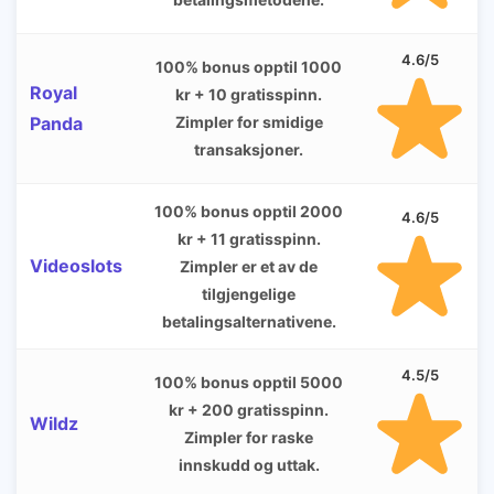
4.6/5
100% bonus opptil 1000
Royal
kr + 10 gratisspinn.
Panda
Zimpler for smidige
transaksjoner.
100% bonus opptil 2000
4.6/5
kr + 11 gratisspinn.
Videoslots
Zimpler er et av de
tilgjengelige
betalingsalternativene.
4.5/5
100% bonus opptil 5000
kr + 200 gratisspinn.
Wildz
Zimpler for raske
innskudd og uttak.