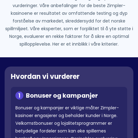
vurderinger. Våre anbefalinger for de beste Zimpler-
kasinoene er resultatet av omfattende testing og dyp
forståelse av markedet, skreddersydd for det norske
spillmiljøet. Våre eksperter, som er forpliktet til å yte støtte i
Norge, evaluerer en rekke faktorer for å sikre en optimal
spillopplevelse. Her er et innblikk i våre kriterier.
Hvordan vi vurderer
1
Bonuser og kampanjer
Bonuser og kampanjer er viktige måter Zimpler-
kasinoer engasjerer og beholder kunder i Norge.
Velkomstbonuser og lojalitetsprogrammer er
betydelige fordeler som kan øke spillernes