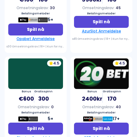
Omsetningskrav:
30
Omsetningskrav:
45
Betalingsmetoder
Betalingsmetoder
5+
Spill nå
Spill nå
AzurSlot Anmeldelse
Opabet Anmeldelse
x45 Omsetningskrav | 18+ | Kun for nye spillere |
x30 Omsetningskrav | 18+ | Kun for nye spillere |
Vilkår og betingelser gjelder
4.5
4.5
Bonus
Gratisspinn
Bonus
Gratisspinn
€600
300
2400kr
170
Omsetningskrav:
0
Omsetningskrav:
40
Betalingsmetoder
Betalingsmetoder
5+
17+
Spill nå
Spill nå