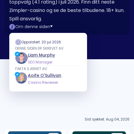
toppvalg (4.1 rating) i juli 2026. Finn ditt neste
ulette
Zimpler-casino og se de beste tilbudene. 18+ kun.
e of
e Gods
Spill ansvarlig.
ulette
Om denne siden
antum
ulette
Oppdatert: 20 jul 2026
Xtreme
DENNE SIDEN ER SKREVET AV:
htning
Liam Murphy
ulette
SEO Manager
FAKTA SJEKKET AV:
Aoife O'Sullivan
Casino Reviewer
Sist sjekket: Aug 04, 2026