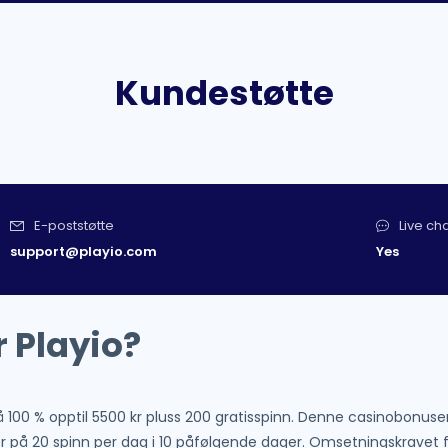
Platipus
Playson
Kundestøtte
Push Gaming
Relax Gaming
Smartsoft Gaming
Spinomenal
Thunderkick
E-poststøtte
Live ch
Wazdan
support@playio.com
Yes
r Playio?
 100 % opptil 5500 kr pluss 200 gratisspinn. Denne casinobonuse
ner på 20 spinn per dag i 10 påfølgende dager. Omsetningskravet 