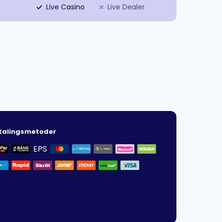
Live Casino
Live Dealer
 Game
Lottery
Mine Games
w
o
Poker
Roulette
tchcards
Shooting
Sic Bo
Sports Betting
Table Games
o Poker
Video Slots
talingsmetoder
EPS