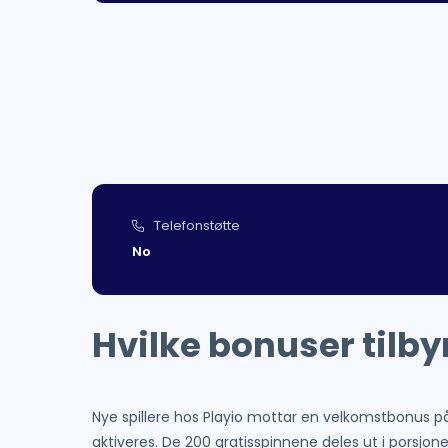
Oryx
Pariplay
Play’n Go
PlayPearls
Playtech
Pragmatic Play
Quickspin
Red Tiger
Revolver Gaming
Skywind Group
Spadegaming
Spinmatic
StakeLogic
Swintt
Telefonstøtte
Tom Horn Gaming
Vibra Gaming
No
Yggdrasil
ZITRO
Hvilke bonuser tilby
Nye spillere hos Playio mottar en velkomstbonus på
aktiveres. De 200 gratisspinnene deles ut i porsjo