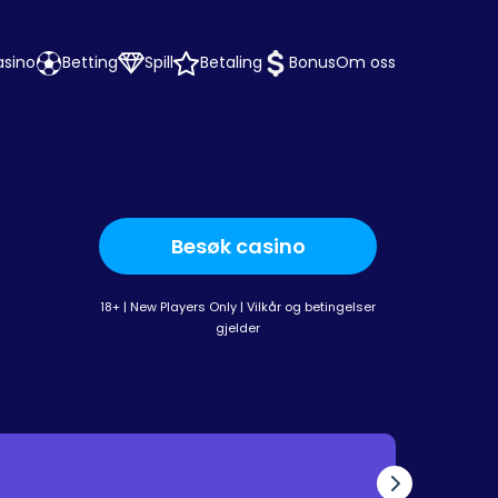
sino
Betting
Spill
Betaling
Bonus
Om oss
Besøk casino
18+ | New Players Only |
Vilkår og betingelser
gjelder