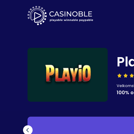
Gates of Olympus 1000
Nye Casinoer
Cashback
Basketball
Om oss
Kredittkort
The Cl
Liv
Cal
Pl
Big Bass Splash
Beste Nettcasinoer
Gratisspill
Boksing
Kontakt Oss
Mastercar
Wildz
Liv
CS
Madame Destiny
Mobile Casinoer
Gratisspinn
Fotball
Partnerskap
VISA
SpinAw
Big
Do
Gates of Olympus
Casinoer med Raske Uttak
Innskuddsfri
Formel 1
Nyheter
Paysafeca
NY Spin
Gre
Le
Sugar Rush 1000
Laveste Innskudds Casinoer
Golf
Neosurf No
21.com
Live
Ov
Velkoms
Sweet Bonanza
Spilleautomater
Ishockey
Captain
Who
Sta
100% op
Sugar Rush
Tennis
Cookie
Liv
The Dog House Megaways
UFC
All 