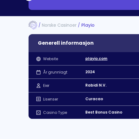
Norske Casinoer
Playio
Generell informasjon
playio.com
Website
2024
År grunnlagt
Rabidi N.V.
Eier
Curacao
Lisenser
Best Bonus Casino
Casino Type