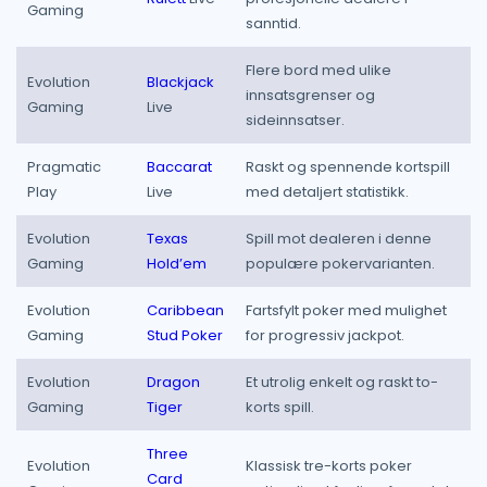
Gaming
sanntid.
Flere bord med ulike
Evolution
Blackjack
innsatsgrenser og
Gaming
Live
sideinnsatser.
Pragmatic
Baccarat
Raskt og spennende kortspill
Play
Live
med detaljert statistikk.
Evolution
Texas
Spill mot dealeren i denne
Gaming
Hold’em
populære pokervarianten.
Evolution
Caribbean
Fartsfylt poker med mulighet
Gaming
Stud Poker
for progressiv jackpot.
Evolution
Dragon
Et utrolig enkelt og raskt to-
Gaming
Tiger
korts spill.
Three
Evolution
Klassisk tre-korts poker
Card