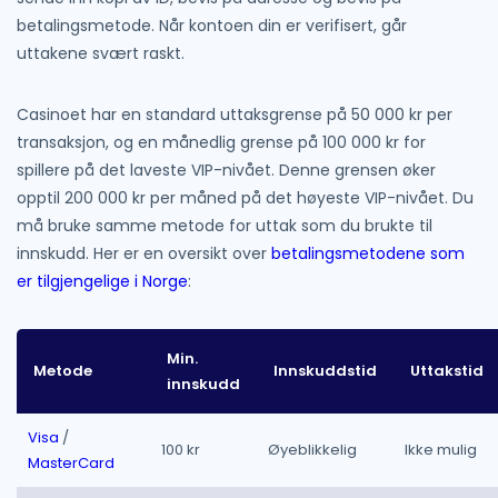
betalingsmetode. Når kontoen din er verifisert, går
uttakene svært raskt.
Casinoet har en standard uttaksgrense på 50 000 kr per
transaksjon, og en månedlig grense på 100 000 kr for
spillere på det laveste VIP-nivået. Denne grensen øker
opptil 200 000 kr per måned på det høyeste VIP-nivået. Du
må bruke samme metode for uttak som du brukte til
innskudd. Her er en oversikt over
betalingsmetodene som
er tilgjengelige i Norge
:
Min.
Metode
Innskuddstid
Uttakstid
innskudd
Visa
/
100 kr
Øyeblikkelig
Ikke mulig
MasterCard