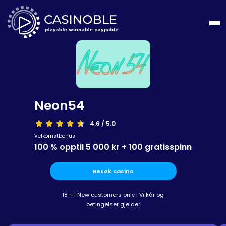
akeranmeldelser
ttspill
t
Neon54
ay
read
4.6 / 5.0
r
t
Velkomstbonus
et
Vær
ulette
100 % opptil 5 000 kr + 100 gratisspinn
taza
d
ga Fire
Oppmerksom
t
aze
Besøk casino
egas
t
Ansvarlig
ulette
Pengespill
htning
18 + | New customers only |
Vilkår og
ulette
betingelser gjelder
ky Ball