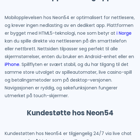
Mobilopplevelsen hos Neon54 er optimalisert for nettlesere,
og krever ingen nedlasting av en dedikert app. Plattformen
er bygget med HTML5-teknologi, noe som betyr at
i Norge
kan du spille direkte via nettleseren på din smarttelefon
eller nettbrett. Nettsiden tilpasser seg perfekt til alle
skjermstørrelser, enten du bruker en Android-enhet eller en
iPhone
. Spillflyten er svært stabil, og du har tilgang til det
samme store utvalget av spilleautomater, live casino-spill
og betalingsmetoder som på desktop-versjonen.
Navigasjonen er ryddig, og søkefunksjonen fungerer
utmerket på touch-skjermer.
Kundestøtte hos Neon54
Kundestøtten hos Neon54 er tilgjengelig 24/7 via live chat