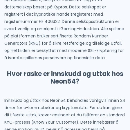
datterselskap basert på Kypros. Dette selskapet er
registrert i det kypriotiske handelsregisteret med
registernummer HE 406322. Denne selskapsstrukturen er
svært vanlig og anerkjent i iGaming-industrien. Alle spillene
på plattformen bruker sertifiserte Random Number
Generators (RNG) for å sikre rettferdige og tilfeldige utfall,
og nettsiden er beskyttet med moderne SSL-kryptering for
å ivareta spillernes personvern og finansielle data.
Hvor raske er innskudd og uttak hos
Neon54?
Innskudd og uttak hos Neon54 behandles vanligvis innen 24
timer for e-lommebøker og kryptovaluta. Før du kan gjøre
ditt første uttak, krever casinoet at du fullfører en standard
KYC-prosess (Know Your Customer). Dette innebærer å
sende inn kopi av ID, bevis på adresse og bevis på