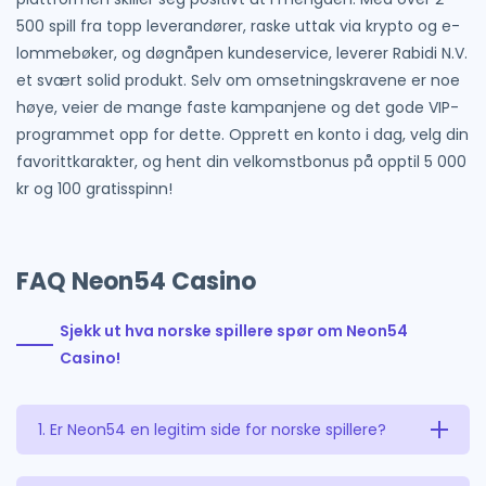
500 spill fra topp leverandører, raske uttak via krypto og e-
lommebøker, og døgnåpen kundeservice, leverer Rabidi N.V.
et svært solid produkt. Selv om omsetningskravene er noe
høye, veier de mange faste kampanjene og det gode VIP-
programmet opp for dette. Opprett en konto i dag, velg din
favorittkarakter, og hent din velkomstbonus på opptil 5 000
kr og 100 gratisspinn!
FAQ Neon54 Casino
Sjekk ut hva norske spillere spør om Neon54
Casino!
1. Er Neon54 en legitim side for norske spillere?