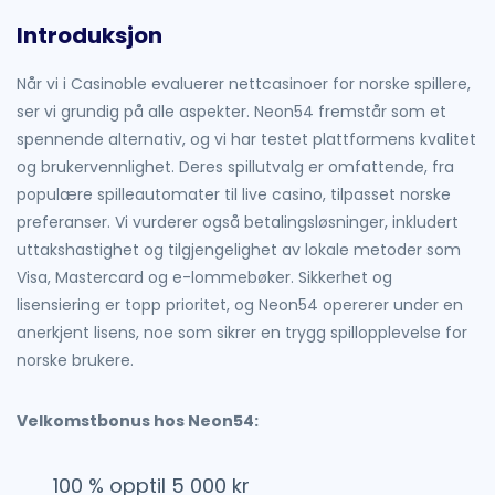
Introduksjon
Når vi i Casinoble evaluerer nettcasinoer for norske spillere,
ser vi grundig på alle aspekter. Neon54 fremstår som et
spennende alternativ, og vi har testet plattformens kvalitet
og brukervennlighet. Deres spillutvalg er omfattende, fra
populære spilleautomater til live casino, tilpasset norske
preferanser. Vi vurderer også betalingsløsninger, inkludert
uttakshastighet og tilgjengelighet av lokale metoder som
Visa, Mastercard og e-lommebøker. Sikkerhet og
lisensiering er topp prioritet, og Neon54 opererer under en
anerkjent lisens, noe som sikrer en trygg spillopplevelse for
norske brukere.
Velkomstbonus hos Neon54:
100 % opptil 5 000 kr