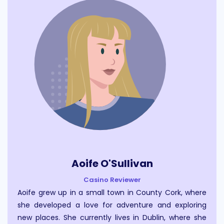
40x. Det er viktig å alltid sjekke de spesifikke
vilkårene.
Aoife O'Sullivan
Casino Reviewer
Aoife grew up in a small town in County Cork, where
she developed a love for adventure and exploring
new places. She currently lives in Dublin, where she