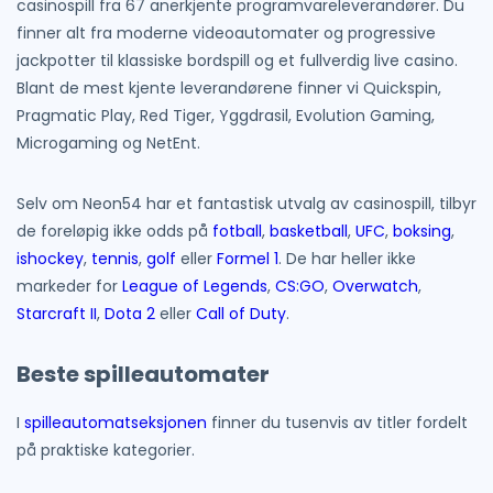
casinospill fra 67 anerkjente programvareleverandører. Du
finner alt fra moderne videoautomater og progressive
jackpotter til klassiske bordspill og et fullverdig live casino.
Blant de mest kjente leverandørene finner vi Quickspin,
Pragmatic Play, Red Tiger, Yggdrasil, Evolution Gaming,
Microgaming og NetEnt.
Selv om Neon54 har et fantastisk utvalg av casinospill, tilbyr
de foreløpig ikke odds på
fotball
,
basketball
,
UFC
,
boksing
,
ishockey
,
tennis
,
golf
eller
Formel 1
. De har heller ikke
markeder for
League of Legends
,
CS:GO
,
Overwatch
,
Starcraft II
,
Dota 2
eller
Call of Duty
.
Beste spilleautomater
I
spilleautomatseksjonen
finner du tusenvis av titler fordelt
på praktiske kategorier.