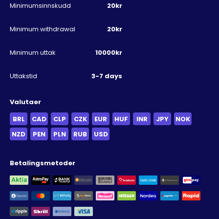
JustForTheWin
Kalamba Games
Minimumsinnskudd
20kr
Live dealer games
Live Game Show
Kiron Interactive
Leap Gaming
Lottery
Mine Games
Minimum withdrawal
20kr
Mascot Gaming
Merkur
Others
Plinko
Microgaming
NetEnt
Minimum uttak
10000kr
Poker
Roulette
Nolimit City
OneTouch
Scratch Cards
Scratchcards
Uttakstid
3-7 days
Oryx
Pariplay
Shooting
Sic Bo
Platipus
Play’n Go
Valutaer
Slingo
Slots
PlayPearls
Playson
BRL
CAD
CLP
CZK
EUR
HUF
INR
JPY
NOK
Sports Betting
Table Games
Playtech
Pragmatic Play
NZD
PEN
PLN
RUB
USD
Texas Holdem
Video Poker
Push Gaming
Quickspin
Video Slots
Betalingsmetoder
Rabcat
Red Rake
Red Tiger
Relax Gaming
Smartsoft Gaming
Spinomenal
Swintt
Thunderkick