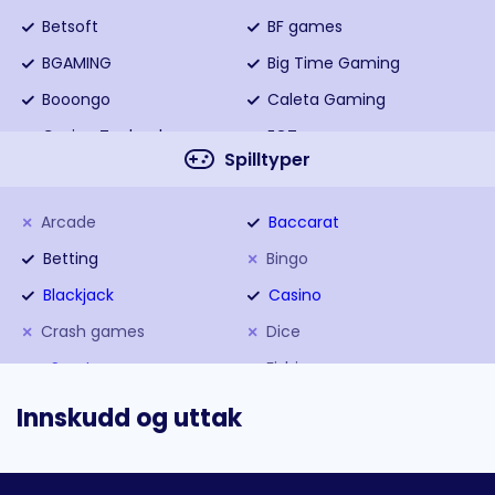
Betsoft
BF games
BGAMING
Big Time Gaming
Booongo
Caleta Gaming
Casino Technology
EGT
Spilltyper
ELK Studios
Endorphina
Evolution Gaming
Ezugi
Arcade
Baccarat
Fantasma Games
Felix Gaming
Betting
Bingo
Felt
Foxium
Blackjack
Casino
Fugaso
GameArt
Crash games
Dice
Gamomat
Givme Games
eSports
Fishing
Golden Hero
Golden Rock Studios
Instant Win
Jackpot
Innskudd og uttak
Habanero
Hacksaw Gaming
Jackpot games
Keno
IronDog
iSoftBet
Live Casino
Live Dealer