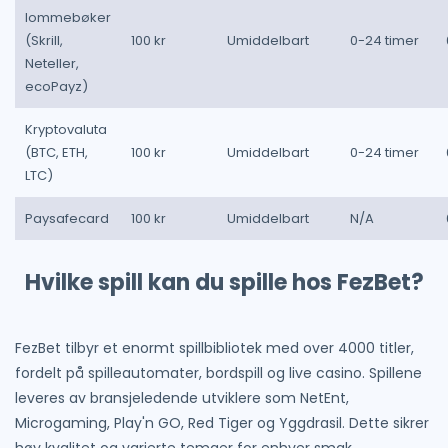
lommebøker
(Skrill,
100 kr
Umiddelbart
0-24 timer
Neteller,
ecoPayz)
Kryptovaluta
(BTC, ETH,
100 kr
Umiddelbart
0-24 timer
LTC)
Paysafecard
100 kr
Umiddelbart
N/A
Hvilke spill kan du spille hos FezBet?
FezBet tilbyr et enormt spillbibliotek med over 4000 titler,
fordelt på spilleautomater, bordspill og live casino. Spillene
leveres av bransjeledende utviklere som NetEnt,
Microgaming, Play'n GO, Red Tiger og Yggdrasil. Dette sikrer