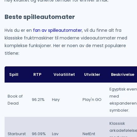
høy kvalitet og varierte temaer for enhver smak.
Beste spilleautomater
Hvis du er en
fan av spilleautomater
, vil du finne alt fra
klassiske fruktmaskiner til moderne videoautomater med
komplekse funksjoner. Her er noen av de mest populære
titlene:
Spill
RTP
Volatilitet
Utvikler
Beskrivelse
Egyptisk even
Book of
med
96.21%
Høy
Play'n GO
Dead
ekspandere
symboler.
Klassisk
arkadefølels
Starburst
96.09%
Lav
NetEnt