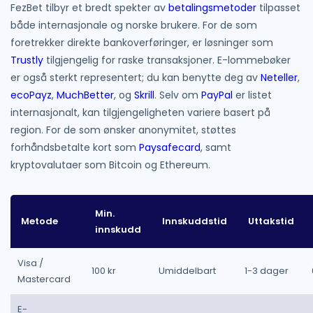
FezBet tilbyr et bredt spekter av
betalingsmetoder
tilpasset
både internasjonale og norske brukere. For de som
foretrekker direkte bankoverføringer, er løsninger som
Trustly
tilgjengelig for raske transaksjoner. E-lommebøker
er også sterkt representert; du kan benytte deg av
Neteller
,
ecoPayz
,
MuchBetter
, og
Skrill
. Selv om
PayPal
er listet
internasjonalt, kan tilgjengeligheten variere basert på
region. For de som ønsker anonymitet, støttes
forhåndsbetalte kort som
Paysafecard
, samt
kryptovalutaer som Bitcoin og Ethereum.
Min.
Metode
Innskuddstid
Uttakstid
innskudd
Visa /
100 kr
Umiddelbart
1-3 dager
Mastercard
E-