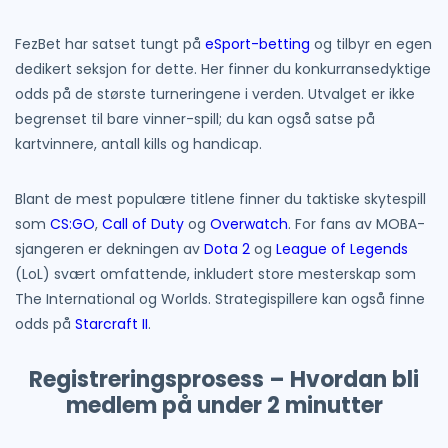
FezBet har satset tungt på
eSport-betting
og tilbyr en egen
dedikert seksjon for dette. Her finner du konkurransedyktige
odds på de største turneringene i verden. Utvalget er ikke
begrenset til bare vinner-spill; du kan også satse på
kartvinnere, antall kills og handicap.
Blant de mest populære titlene finner du taktiske skytespill
som
CS:GO
,
Call of Duty
og
Overwatch
. For fans av MOBA-
sjangeren er dekningen av
Dota 2
og
League of Legends
(LoL) svært omfattende, inkludert store mesterskap som
The International og Worlds. Strategispillere kan også finne
odds på
Starcraft II
.
Registreringsprosess – Hvordan bli
medlem på under 2 minutter