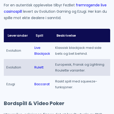
For en autentisk opplevelse tilbyr FezBet
fremragende live
casinospill
levert av Evolution Gaming og Ezugi. Her kan du
spille mot ekte dealere i sanntid.
Leverandør
Spill
Beskrivelse
Live
Klassisk blackjack med side
Evolution
Blackjack
bets og bet behind.
Europeisk, Fransk og Lightning
Evolution
Rulett
Roulette varianter.
Raskt spill med squeeze-
Ezugi
Baccarat
funksjoner.
Bordspill & Video Poker