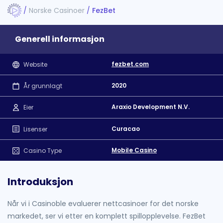
ulette
Norske Casinoer
FezBet
e of
e Gods
Generell informasjon
ulette
antum
fezbet.com
Website
ulette
Xtreme
2020
År grunnlagt
htning
ulette
Araxio Development N.V.
Eier
Curacao
Lisenser
Mobile Casino
Casino Type
Introduksjon
Når vi i Casinoble evaluerer nettcasinoer for det norske
markedet, ser vi etter en komplett spillopplevelse. FezBet