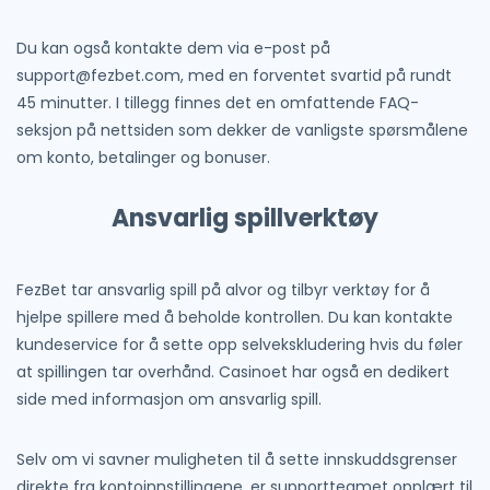
Du kan også kontakte dem via e-post på
support@fezbet.com, med en forventet svartid på rundt
45 minutter. I tillegg finnes det en omfattende FAQ-
seksjon på nettsiden som dekker de vanligste spørsmålene
om konto, betalinger og bonuser.
Ansvarlig spillverktøy
FezBet tar ansvarlig spill på alvor og tilbyr verktøy for å
hjelpe spillere med å beholde kontrollen. Du kan kontakte
kundeservice for å sette opp selvekskludering hvis du føler
at spillingen tar overhånd. Casinoet har også en dedikert
side med informasjon om ansvarlig spill.
Selv om vi savner muligheten til å sette innskuddsgrenser
direkte fra kontoinnstillingene, er supportteamet opplært til