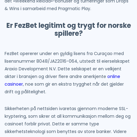
det «Weekend Reload»-bonuser og turneringer som Drops
& Wins i samarbeid med Pragmatic Play.
Er FezBet legitimt og trygt for norske
spillere?
FezBet opererer under en gyldig lisens fra Curaçao med
lisensnummer 8048/JAZ2016-064, utstedt til eierselskapet
Araxio Development N.V. Dette selskapet er en velkjent
aktør i bransjen og driver flere andre anerkjente
online
casinoer
, noe som gir en ekstra trygghet når det gjelder
drift og pålitelighet.
Sikkerheten på nettsiden ivaretas gjennom moderne SSL-
kryptering, som sikrer at all kommunikasjon mellom deg og
casinoet forblir privat. Dette er samme type
sikkerhetsteknologi som benyttes av store banker. Videre