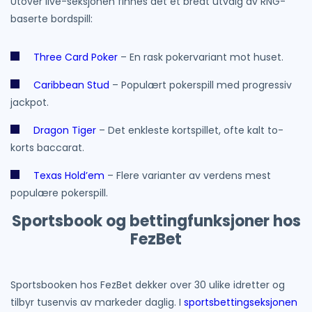
Utover live-seksjonen finnes det et bredt utvalg av RNG-
baserte bordspill:
Three Card Poker
– En rask pokervariant mot huset.
Caribbean Stud
– Populært pokerspill med progressiv
jackpot.
Dragon Tiger
– Det enkleste kortspillet, ofte kalt to-
korts baccarat.
Texas Hold’em
– Flere varianter av verdens mest
populære pokerspill.
Sportsbook og bettingfunksjoner hos
FezBet
Sportsbooken hos FezBet dekker over 30 ulike idretter og
tilbyr tusenvis av markeder daglig. I
sportsbettingseksjonen