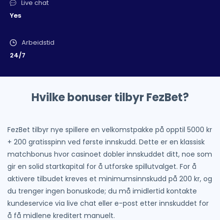
Live chat
Yes
Arbeidstid
24/7
Hvilke bonuser tilbyr FezBet?
FezBet tilbyr nye spillere en velkomstpakke på opptil 5000 kr
+ 200 gratisspinn ved første innskudd. Dette er en klassisk
matchbonus hvor casinoet dobler innskuddet ditt, noe som
gir en solid startkapital for å utforske spillutvalget. For å
aktivere tilbudet kreves et minimumsinnskudd på 200 kr, og
du trenger ingen bonuskode; du må imidlertid kontakte
kundeservice via live chat eller e-post etter innskuddet for
å få midlene kreditert manuelt.