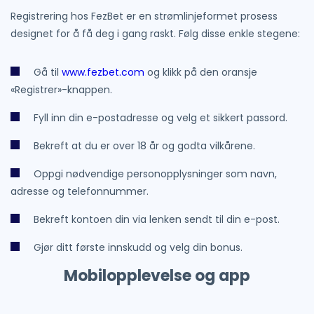
Registrering hos FezBet er en strømlinjeformet prosess
designet for å få deg i gang raskt. Følg disse enkle stegene:
Gå til
www.fezbet.com
og klikk på den oransje
«Registrer»-knappen.
Fyll inn din e-postadresse og velg et sikkert passord.
Bekreft at du er over 18 år og godta vilkårene.
Oppgi nødvendige personopplysninger som navn,
adresse og telefonnummer.
Bekreft kontoen din via lenken sendt til din e-post.
Gjør ditt første innskudd og velg din bonus.
Mobilopplevelse og app