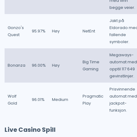
med vinn
begge veier.
Jakt på
Gonzo's
Eldorado me
95.97%
Høy
NetEnt
Quest
fallende
symboler.
Megaways-
Big Time
automat med
Bonanza
96.00%
Høy
Gaming
opptil 117 649
gevinstlinjer.
Prisvinnende
Wolf
Pragmatic
automat med
96.01%
Medium
Gold
Play
jackpot-
funksjon.
Live Casino Spill