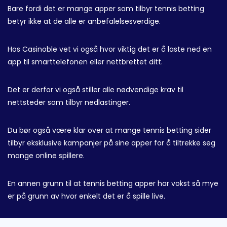
Bare fordi det er mange apper som tilbyr tennis betting
betyr ikke at de alle er anbefalelsesverdige.
Hos Casinoble vet vi også hvor viktig det er å laste ned en
app til smarttelefonen eller nettbrettet ditt.
Det er derfor vi også stiller alle nødvendige krav til
nettsteder som tilbyr nedlastinger.
Du bør også være klar over at mange tennis betting sider
tilbyr eksklusive kampanjer på sine apper for å tiltrekke seg
mange online spillere.
En annen grunn til at tennis betting apper har vokst så mye
er på grunn av hvor enkelt det er å spille live.