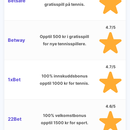
Betsafe
gratisspill på tennis.
4.7/5
Opptil 500 kr i gratisspill
Betway
for nye tennisspillere.
4.7/5
100% innskuddsbonus
1xBet
opptil 1000 kr for tennis.
4.6/5
100% velkomstbonus
22Bet
opptil 1500 kr for sport.