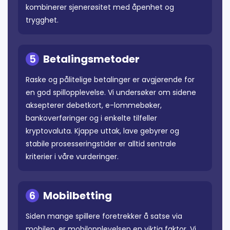
kombinerer sjenerøsitet med åpenhet og
trygghet.
5
Betalingsmetoder
Raske og pålitelige betalinger er avgjørende for
en god spillopplevelse. Vi undersøker om sidene
aksepterer debetkort, e-lommebøker,
bankoverføringer og i enkelte tilfeller
kryptovaluta. Kjappe uttak, lave gebyrer og
stabile prosesseringstider er alltid sentrale
kriterier i våre vurderinger.
6
Mobilbetting
Siden mange spillere foretrekker å satse via
mobilen, er mobilopplevelsen en viktig faktor. Vi