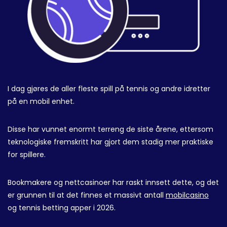
I dag gjøres de aller fleste spill på tennis og andre idretter
på en mobil enhet.
Disse har vunnet enormt terreng de siste årene, ettersom
teknologiske fremskritt har gjort dem stadig mer praktiske
for spillere.
Bookmakere og nettcasinoer har raskt innsett dette, og det
er grunnen til at det finnes et massivt antall
mobilcasino
og tennis betting apper i 2026.