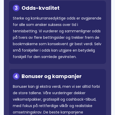
3
Odds-kvalitet
Sterke og konkurransedyktige odds er avgjørende
for alle som ønsker suksess over tid i
tennisbetting. Vi vurderer og sammenligner odds
på tvers av flere bettingsider og trekker frem de
bookmakerne som konsekvent gir best verdi. Selv
små forskjeller i odds kan utgjøre en betydelig
forskjell for den samlede gevinsten.
4
Bonuser og kampanjer
Bonuser kan gi ekstra verdi, men vi ser alltid forbi
de store tallene. Våre vurderinger dekker
velkomstpakker, gratisspill og cashback-tilbud,
med fokus på rettferdige vilkår og realistiske
omsetningskrav. De beste kampanjene