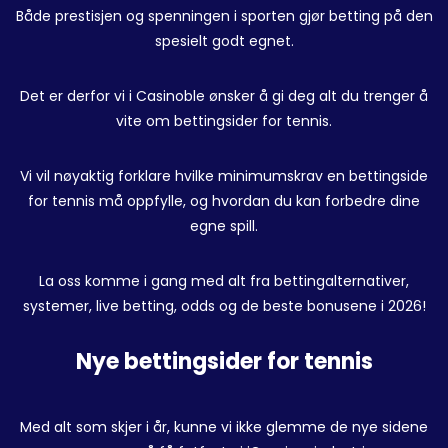
Både prestisjen og spenningen i sporten gjør betting på den
spesielt godt egnet.
Det er derfor vi i Casinoble ønsker å gi deg alt du trenger å
vite om bettingsider for tennis.
Vi vil nøyaktig forklare hvilke minimumskrav en bettingside
for tennis må oppfylle, og hvordan du kan forbedre dine
egne spill.
La oss komme i gang med alt fra bettingalternativer,
systemer, live betting, odds og de beste bonusene i 2026!
Nye bettingsider for tennis
Med alt som skjer i år, kunne vi ikke glemme de nye sidene