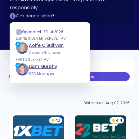
ulette
responsibly.
e of
Om denne siden
e Gods
ulette
Oppdatert: 20 jul 2026
antum
DENNE SIDEN ER SKREVET AV:
ulette
Aoife O'Sullivan
Xtreme
Casino Reviewer
htning
FAKTA SJEKKET AV:
ulette
Liam Murphy
Casino Selections
SEO Manager
Sports Betting Sites
Sist sjekket: Aug 07, 2026
4.1
4.4