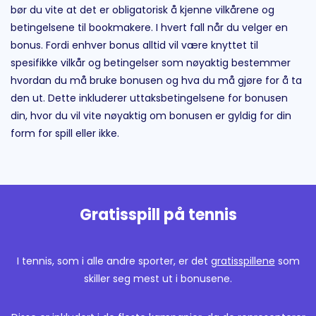
bør du vite at det er obligatorisk å kjenne vilkårene og
betingelsene til bookmakere. I hvert fall når du velger en
bonus. Fordi enhver bonus alltid vil være knyttet til
spesifikke vilkår og betingelser som nøyaktig bestemmer
hvordan du må bruke bonusen og hva du må gjøre for å ta
den ut. Dette inkluderer uttaksbetingelsene for bonusen
din, hvor du vil vite nøyaktig om bonusen er gyldig for din
form for spill eller ikke.
Gratisspill på tennis
I tennis, som i alle andre sporter, er det
gratisspillene
som
skiller seg mest ut i bonusene.