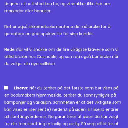
tingene et nettsted kan ha, og vi snakker ikke her om
markeder eller bonuser.
Det er også sikkerhetselementene de må bruke for å
garantere en god opplevelse for sine kunder.
Nedenfor vil vi snakke om de fire viktigste kravene som vi
alltid bruker hos Casinoble, og som du også bør bruke når
du velger din nye spillside.
Lisens:
Når du tenker på det første som bør vises på
en bookmakers hjemmeside, tenker du sannsynligvis på
kampanjer og variasjon. Sannheten er at det viktigste som
kan vises er lisensen(e) nederst på siden. En lisens endrer
alt i bettingverdenen. De garanterer at siden du har valgt
for din tennisbetting er lovlig og ærlig. Så sørg alltid for at