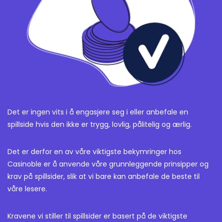
Det er ingen vits i å engasjere seg i eller anbefale en
spillside hvis den ikke er trygg, lovlig, pålitelig og ærlig.
Det er derfor en av våre viktigste bekymringer hos
Casinoble er å anvende våre grunnleggende prinsipper og
krav på spillsider, slik at vi bare kan anbefale de beste til
våre lesere.
Kravene vi stiller til spillsider er basert på de viktigste