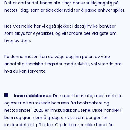
Det er derfor det finnes alle slags bonuser tilgjengelig på
nettet i dag, som er skreddersydd for å passe enhver spiller.
Hos Casinoble har vi også sjekket i detalj hvilke bonuser
som tilbys for øyeblikket, og vil forklare det viktigste om
hver av dem.
På denne måten kan du våge deg inn på en av våre
anbefalte tennisbettingsider med selvtillit, vel vitende om
hva du kan forvente.
Innskuddsbonus:
Den mest berømte, mest omtalte
og mest ettertraktede bonusen fra bookmakere og
nettcasinoer i 2026 er innskuddsbonusene. Disse handler i
bunn og grunn om å gi deg en viss sum penger for
innskuddet ditt på siden. Og de kommer ikke bare i én