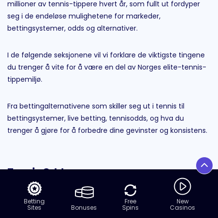
millioner av tennis-tippere hvert år, som fullt ut fordyper
seg i de endeløse mulighetene for markeder,
bettingsystemer, odds og alternativer.
I de følgende seksjonene vil vi forklare de viktigste tingene
du trenger å vite for å være en del av Norges elite-tennis-
tippemiljø.
Fra bettingalternativene som skiller seg ut i tennis til
bettingsystemer, live betting, tennisodds, og hva du
trenger å gjøre for å forbedre dine gevinster og konsistens.
Tennis Odds
Tennisodds er en hel verden som beveger seg og endrer
Betting
Free
New
seg, avhengig av hva som skjer i sporten selv.
Sites
Bonuses
Spins
Casinos