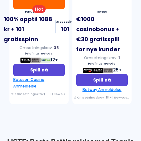
Hot
Bonus
Bonus
100% opptil 1088
€1000
Gratisspinn
kr + 101
101
casinobonus +
gratisspinn
€30 gratisspill
Omsetningskrav:
35
for nye kunder
Betalingsmetoder
Omsetningskrav:
1
12+
Betalingsmetoder
Spill nå
25+
Betsson Casino
Spill nå
Anmeldelse
Betway Anmeldelse
x35 Omsetningskrav | 18 + | New customers only |
Vilkår og betingelser gjelder
x1 Omsetningskrav | 18 + | New customers only |