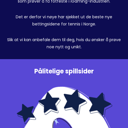
som prøver å få fotfeste i iGaming-industrien.
Det er derfor vi nøye har sjekket ut de beste nye
bettingsidene for tennis i Norge.
Slik at vi kan anbefale dem til deg, hvis du ønsker å prøve
noe nytt og unikt.
Pålitelige spillsider