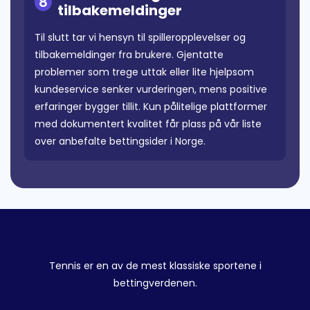
8
tilbakemeldinger
Til slutt tar vi hensyn til spilleropplevelser og
tilbakemeldinger fra brukere. Gjentatte
problemer som trege uttak eller lite hjelpsom
kundeservice senker vurderingen, mens positive
erfaringer bygger tillit. Kun pålitelige plattformer
med dokumentert kvalitet får plass på vår liste
over anbefalte bettingsider i Norge.
Tennis er en av de mest klassiske sportene i
bettingverdenen.