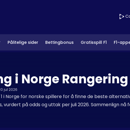
Ca
r
Pålitelige sider
Bettingbonus
Gratisspill F1
F1-app
ub House
e Monopoly
l of Duty
Informasjonskapsler
Dunder Omtale
Apple Pay
22Bet
Jackpot City Casino
Ansvarlig Pengespill
Spread Bet Roulette
d
e Crazy Time
 GO
Ansvarsfraskrivelse
Jackpot City Omtale
Google Pay
Betway
21 Casino
Mega Fire Blaze Roulette
ay
 Bass Bonanza Megaways
ta 2 Norway
Personvernregler
Lucky Days Omtale
PayPal
iBet
Vulkan Vegas
Lightning Roulette
ng i Norge Rangering
rd
s
at Rhino Megaways
ague of Legends
Vilkår og betingelser
RIZK Omtale
Skrill
PowBet
Lucky Ball Roulette
rge
 Spin a Win
erwatch
Spin Casino Omtale
MuchBetter
Sportaza
Age of the Gods Roulette
 Spins
 Wants to Be a Millionaire
rcraft 2
Caxino Omtale
Zimpler Norge
20Bet
Quantum Roulette
0 jul 2026
 Casino
e Funky Time
EcoPayz Norge
LeoVegas
XXXtreme Lightning Roulette
 i Norge for norske spillere for å finne de beste alternati
Bets Blackjack
Neteller
 vurdert på odds og uttak per juli 2026. Sammenlign nå for 
Astropay
Trustly