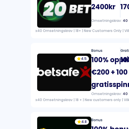
2400kr
17
Omsetningskrav:
40
x40 Omsetningskrav | 18+ | New Customers Only |
Vi
Bonus
Grat
100% oppti
10
4.5
€200 + 100
gratisspin
Omsetningskrav:
40
x40 Omsetningskrav | 18 + | New customers only |
Vil
Bonus
4.8