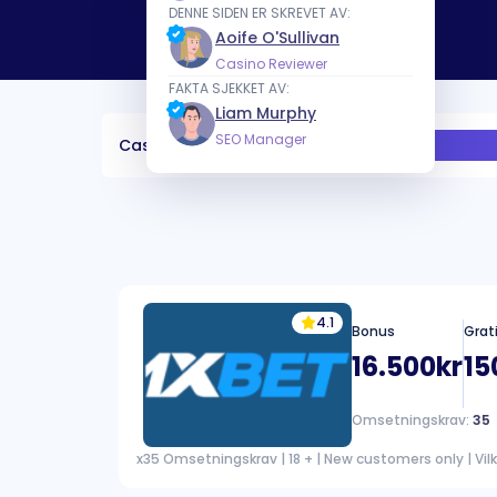
DENNE SIDEN ER SKREVET AV:
Aoife O'Sullivan
Casino Reviewer
FAKTA SJEKKET AV:
Liam Murphy
SEO Manager
Casino Selections
4.1
Bonus
Grat
16.500kr
15
Omsetningskrav:
35
x35 Omsetningskrav | 18 + | New customers only |
Vil