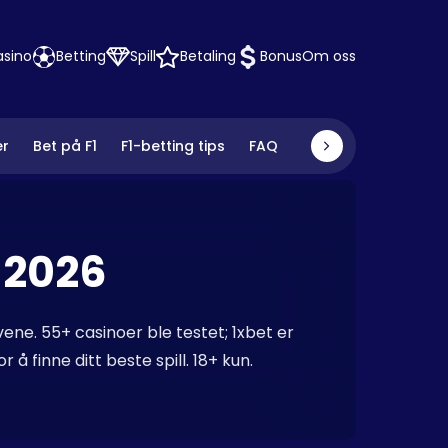
sino
Betting
Spill
Betaling
Bonus
Om oss
er
Bet på F1
F1-betting tips
FAQ
 2026
vene. 55+ casinoer ble testet; 1xbet er
å finne ditt beste spill. 18+ kun.