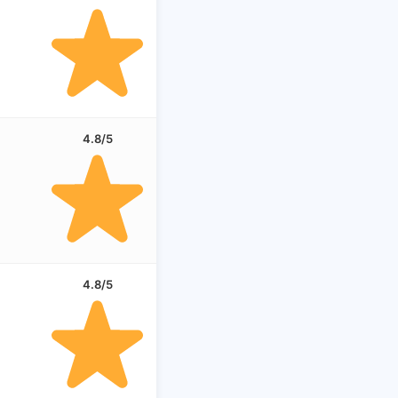
4.8/5
4.8/5