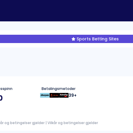
Sports Betting Sites
isspinn
Betalingsmetoder
39+
0
kår og betingelser gjelder
|
Vilkår og betingelser gjelder