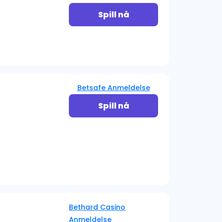
Spill nå
Betsafe Anmeldelse
Spill nå
Bethard Casino
Anmeldelse