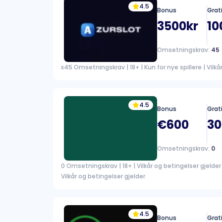
4.5
Bonus
Grat
3500kr
10
Omsetningskrav:
45
x45 Omsetningskrav | 18+ | Kun for nye spillere |
Vilkå
4.5
Bonus
Grat
€600
30
Omsetningskrav:
0
0 Omsetningskrav | 18+ |
Vilkår og betingelser gjelder
Vilkår og betingelser gjelder
4.5
Bonus
Grat