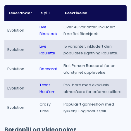
Leverandør
Spill
Beskrivelse
Live
Over 43 varianter, inkludert
Evolution
Blackjack
Free Bet Blackjack.
Live
15 varianter, inkludert den
Evolution
Roulette
populære Lightning Roulette.
First Person Baccarat for en
Evolution
Baccarat
uforstyrret opplevelse.
Texas
Pro-bord med eksklusiv
Evolution
Hold’em
atmosfære for erfarne spillere.
Crazy
Populært gameshow med
Evolution
Time
lykkehjul og bonusspill.
Bordspill og videopoker