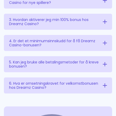
Casino for nye spillere?
100% opp til 11 500 kr. Du må være over 18 år for å
delta.
Nye spillere kan motta en velkomstbonus på 100%
3. Hvordan aktiverer jeg min 100% bonus hos
Dreamz Casino?
opp til hele 11 500 kr. Dette dobler ditt første
kvalifiserende innskudd.
Du aktiverer bonusen ved å gjøre et kvalifiserende
4. Er det et minimumsinnskudd for å få Dreamz
Casino-bonusen?
innskudd etter registrering. Bonustilbudet vises
automatisk ved innskudd.
Ja, det er et minimumsinnskudd for å kvalifisere.
5. Kan jeg bruke alle betalingsmetoder for å kreve
bonusen?
Sjekk bonusvilkårene for nøyaktig beløp, vanligvis
rundt 100-200 NOK.
Nei, enkelte betalingsmetoder som Skrill og Neteller
6. Hva er omsetningskravet for velkomstbonusen
hos Dreamz Casino?
kan være ekskludert. Sjekk alltid bonusvilkårene for
detaljer før innskudd.
Ja, velkomstbonusen har et omsetningskrav. Du må
omsette bonusbeløpet et visst antall ganger før