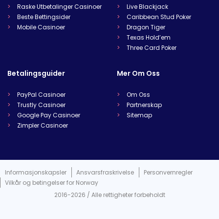
Raske Utbetalinger Casinoer
Live Blackjack
Beste Bettingsider
Caribbean Stud Poker
Mobile Casinoer
Dragon Tiger
Texas Hold’em
Three Card Poker
Betalingsguider
Mer Om Oss
PayPal Casinoer
Om Oss
Trustly Casinoer
Partnerskap
Google Pay Casinoer
Sitemap
Zimpler Casinoer
Informasjonskapsler
Ansvarsfraskrivelse
Personvernregler
Vilkår og betingelser for Norway
2016-2026 / Alle rettigheter forbeholdt