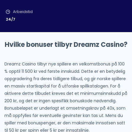
Arbeidstid
24/7
Hvilke bonuser tilbyr Dreamz Casino?
Dreamz Casino tilbyr nye spillere en velkomstbonus på 100
% opptil 11 500 kr ved første innskudd. Dette er en betydelig
oppgradering fra deres tidligere tilbud, og gir norske spillere
en massiv startkapital for å utforske spillkatalogen. For å
aktivere dette tilbudet kreves det et minimumsinnskudd på
200 kr, og det er ingen spesifikk bonuskode nødvendig.
Bonusbeløpet er underlagt et omsetningskrav på 40x, som
må oppfylles før eventuelle gevinster kan tas ut. Mens du
spiller med bonuspenger, er den maksimale innsatsen satt
til 50 kr per spinn eller 5 kr per innsatslinje.