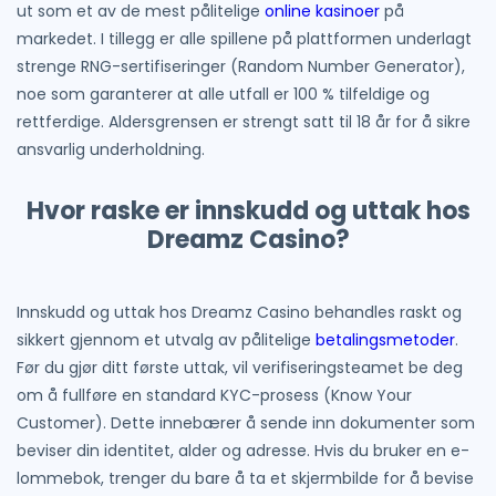
ut som et av de mest pålitelige
online kasinoer
på
markedet. I tillegg er alle spillene på plattformen underlagt
strenge RNG-sertifiseringer (Random Number Generator),
noe som garanterer at alle utfall er 100 % tilfeldige og
rettferdige. Aldersgrensen er strengt satt til 18 år for å sikre
ansvarlig underholdning.
Hvor raske er innskudd og uttak hos
Dreamz Casino?
Innskudd og uttak hos Dreamz Casino behandles raskt og
sikkert gjennom et utvalg av pålitelige
betalingsmetoder
.
Før du gjør ditt første uttak, vil verifiseringsteamet be deg
om å fullføre en standard KYC-prosess (Know Your
Customer). Dette innebærer å sende inn dokumenter som
beviser din identitet, alder og adresse. Hvis du bruker en e-
lommebok, trenger du bare å ta et skjermbilde for å bevise