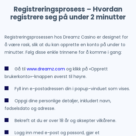
Registreringsprosess – Hvordan
registrere seg på under 2 minutter
Registreringsprosessen hos Dreamz Casino er designet for
å være rask, slik at du kan opprette en konto på under to
minutter. Følg disse enkle trinnene for å komme i gang:
Gå til
www.dreamz.com
og klikk på «Opprett
brukerkonto»-knappen øverst til høyre.
Fyll inn e-postadressen din i popup-vinduet som vises.
Oppgi dine personlige detaljer, inkludert navn,
fødselsdato og adresse.
Bekreft at du er over 18 år og aksepter vilkårene.
Logg inn med e-post og passord, gjør et