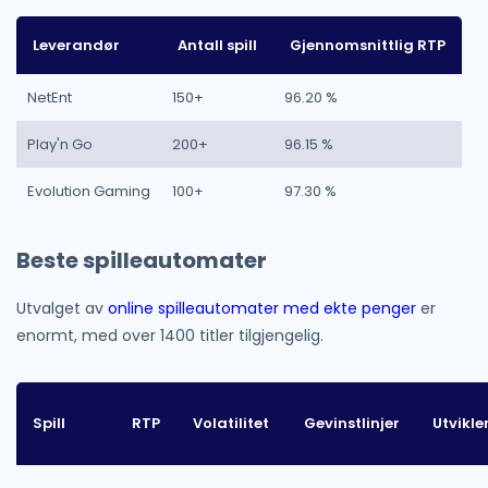
Leverandør
Antall spill
Gjennomsnittlig RTP
NetEnt
150+
96.20 %
Play'n Go
200+
96.15 %
Evolution Gaming
100+
97.30 %
Beste spilleautomater
Utvalget av
online spilleautomater med ekte penger
er
enormt, med over 1400 titler tilgjengelig.
Spill
RTP
Volatilitet
Gevinstlinjer
Utvikle