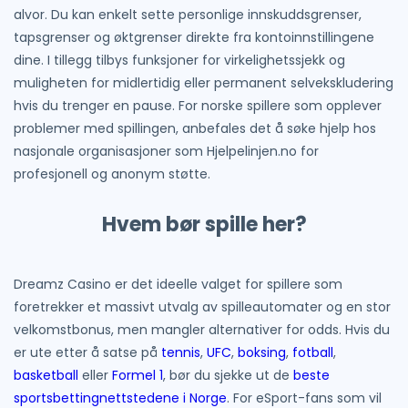
alvor. Du kan enkelt sette personlige innskuddsgrenser,
tapsgrenser og øktgrenser direkte fra kontoinnstillingene
dine. I tillegg tilbys funksjoner for virkelighetssjekk og
muligheten for midlertidig eller permanent selvekskludering
hvis du trenger en pause. For norske spillere som opplever
problemer med spillingen, anbefales det å søke hjelp hos
nasjonale organisasjoner som Hjelpelinjen.no for
profesjonell og anonym støtte.
Hvem bør spille her?
Dreamz Casino er det ideelle valget for spillere som
foretrekker et massivt utvalg av spilleautomater og en stor
velkomstbonus, men mangler alternativer for odds. Hvis du
er ute etter å satse på
tennis
,
UFC
,
boksing
,
fotball
,
basketball
eller
Formel 1
, bør du sjekke ut de
beste
sportsbettingnettstedene i Norge
. For eSport-fans som vil