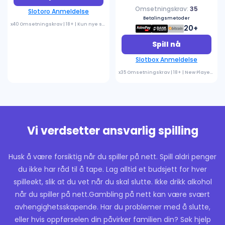
Omsetningskrav:
35
Slotoro Anmeldelse
Betalingsmetoder
x40 Omsetningskrav | 18+ | Kun nye spillere |
Vilkår og betingelser gjelder
20+
Spill nå
Slotbox Anmeldelse
x35 Omsetningskrav | 18+ | New Players Only |
Vi verdsetter ansvarlig spilling
Husk å være forsiktig når du spiller på nett. Spill aldri penger
du ikke har råd til å tape. Lag alltid et budsjett for hver
spilleøkt, slik at du vet når du skal slutte. Ikke drikk alkohol
når du spiller på nett.Gambling på nett kan være svært
avhengighetsskapende. Har du problemer med å slutte,
eller hvis oppførselen din påvirker familien din? Søk hjelp