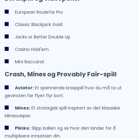
European Roulette Pro
Classic Blackjack Gold
Jacks or Better Double Up
Casino Hold'em
Mini Baccarat
Crash, Mines og Provably Fair-spill
Aviator:
Et spennende krasjspill hvor du må ta ut
gevinsten før flyet flyr bort.
Mines:
Et strategisk spill inspirert av det klassiske
Minesveiper.
Plinko:
Slipp ballen og se hvor den lander for å
multiplisere innsatsen din.