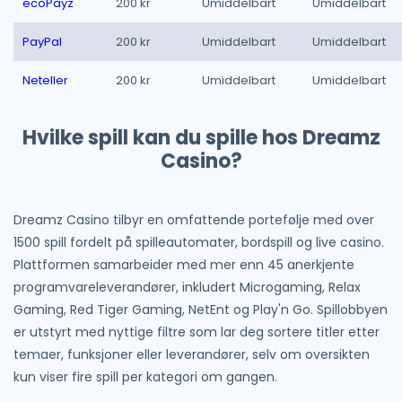
ecoPayz
200 kr
Umiddelbart
Umiddelbart
PayPal
200 kr
Umiddelbart
Umiddelbart
Neteller
200 kr
Umiddelbart
Umiddelbart
Hvilke spill kan du spille hos Dreamz
Casino?
Dreamz Casino tilbyr en omfattende portefølje med over
1500 spill fordelt på spilleautomater, bordspill og live casino.
Plattformen samarbeider med mer enn 45 anerkjente
programvareleverandører, inkludert Microgaming, Relax
Gaming, Red Tiger Gaming, NetEnt og Play'n Go. Spillobbyen
er utstyrt med nyttige filtre som lar deg sortere titler etter
temaer, funksjoner eller leverandører, selv om oversikten
kun viser fire spill per kategori om gangen.