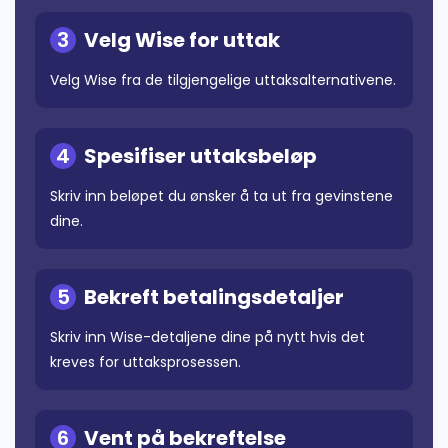
3
Velg Wise for uttak
Velg Wise fra de tilgjengelige uttaksalternativene.
4
Spesifiser uttaksbeløp
Skriv inn beløpet du ønsker å ta ut fra gevinstene
dine.
5
Bekreft betalingsdetaljer
Skriv inn Wise-detaljene dine på nytt hvis det
kreves for uttaksprosessen.
6
Vent på bekreftelse