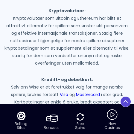
Kryptovalutaer:
Kryptovalutaer som Bitcoin og Ethereum har blitt et
attraktivt alternativ for spillere som ønsker økt personvern
og effektive internasjonale transaksjoner. Stadig flere
nettcasinoer tilgjengelige for norske spillere aksepterer
kryptobetalinger som et supplement eller alternativ til Wise,
særlig for dem som verdsetter anonymitet og raske
overføringer uten mellomledd.
Kreditt- og debetkort:
Selv om Wise er et foretrukket valg for mange norske
spillere, brukes fortsatt
Visa
og
Mastercard
i stor grad.
Kortbetalinger er enkle å bruke, bredt akseptert og
beskyttet av bankenes egne sikkerhetsløsninger. Dette gjør
dem til et tilgjengelig og trygt alternativ for innskudd på
Betting
Free
New
nettcasinoer.
Sites
Bonuses
Spins
Casinos