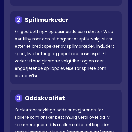
2
Spillmarkeder
En god betting- og casinoside som støtter Wise
bør tilby mer enn et begrenset spillutvalg. Vi ser
etter et bredt spekter av spillmarkeder, inkludert
sport, live betting og populære casinospill. Et
variert tilbud gir større valgfrihet og en mer
engasjerende spillopplevelse for spillere som
bruker Wise.
3
Oddskvalitet
Konkurransedyktige odds er avgjørende for
spillere som ønsker best mulig verdi over tid. Vi
sammenligner odds mellom ulike bettingsider