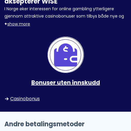
aksepterer WISE
I Norge øker interessen for online gambling ytterligere
gjennom attraktive casinobonuser som tilbys både nye og
eksisterende spillere. Disse insentivene er utformet for å
show more
forbedre spillopplevelsen ved å gi mer spilletid, større
startkapital og bedre muligheter for gevinst. Nettcasinoer
som aksepterer Wise som betalingsmetode skiller seg ofte
ut ved å tilby fleksible inn- og uttak, konkurransedyktige
gebyrer og internasjonal tilgjengelighet. Mange av disse
plattformene kombinerer Wise med solide bonusordninger
som er enkle å bruke og godt tilpasset spillere som
Bonuser uten innskudd
foretrekker bankbaserte betalingsløsninger. Nedenfor går vi
gjennom de vanligste bonusformatene du kan finne hos
nettcasinoer som støtter Wise.
Casinobonus
Andre betalingsmetoder