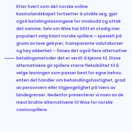
Etter hvert som det norske online
kasinolandskapet fortsetter å utvikle seg, gjør
også betalingsløsningene for innskudd og uttak
det samme. Selv om Wise har blitt et stadig mer
populært valg blant norske spillere – spesielt på
grunn av lave gebyrer, transparente valutakurser
og høy sikkerhet – finnes det også flere alternative
betalingsmetoder det er verdt å kjenne til. Disse
alternativene gir spillere større fleksibilitet til å
velge løsningen som passer best for egne behov,
enten det handler om behandlingshastighet, grad
av personvern eller tilgjengelighet på tvers av
landegrenser. Nedenfor presenterer vi noen av de
mest brukte alternativene til Wise for norske
casinospillere.