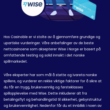
Hos Casinoble er vi stolte av å gjennomføre grundige og
upartiske vurderinger. Våre anbefalinger av de beste
nettcasinoene som aksepterer Wise i Norge er basert på
omfattende testing og solid innsikt i det norske
spillmarkedet.
Våre eksperter har som mål å støtte og ivareta norske
spillere, og vurderer en rekke viktige faktorer for å sikre at
du får en trygg, brukervennlig og førsteklasses
spillopplevelse med Wise. Dette inkluderer alt fra
betalingsflyt og behandlingstid til sikkerhet, gebyrstruktur
og brukervennlighet. Nedenfor får du et innblikk i noen av