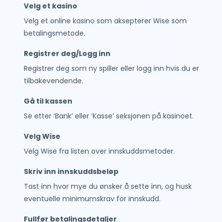
Velg et kasino
Velg et online kasino som aksepterer Wise som
betalingsmetode.
Registrer deg/Logg inn
Registrer deg som ny spiller eller logg inn hvis du er
tilbakevendende.
Gå til kassen
Se etter ‘Bank’ eller ‘Kasse’ seksjonen på kasinoet.
Velg Wise
Velg Wise fra listen over innskuddsmetoder.
Skriv inn innskuddsbeløp
Tast inn hvor mye du ønsker å sette inn, og husk
eventuelle minimumskrav for innskudd.
Fullfør betalingsdetaljer