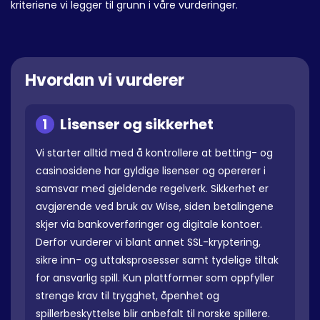
kriteriene vi legger til grunn i våre vurderinger.
Hvordan vi vurderer
1
Lisenser og sikkerhet
Vi starter alltid med å kontrollere at betting- og
casinosidene har gyldige lisenser og opererer i
samsvar med gjeldende regelverk. Sikkerhet er
avgjørende ved bruk av Wise, siden betalingene
skjer via bankoverføringer og digitale kontoer.
Derfor vurderer vi blant annet SSL-kryptering,
sikre inn- og uttaksprosesser samt tydelige tiltak
for ansvarlig spill. Kun plattformer som oppfyller
strenge krav til trygghet, åpenhet og
spillerbeskyttelse blir anbefalt til norske spillere.