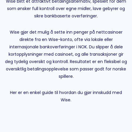
Wise blitt et attraktivt betalingsalternativ, spesielt for dem
som ønsker full kontroll over egne midler, lave gebyrer og
sikre bankbaserte overføringer.
Wise gjør det mulig å sette inn penger på nettcasinoer
direkte fra en Wise-konto, ofte via lokale eller
internasjonale bankoverføringer i NOK. Du slipper å dele
kortopplysninger med casinoet, og alle transaksjoner gir
deg tydelig oversikt og kontroll. Resultatet er en fleksibel og
oversiktlig betalingsopplevelse som passer godt for norske
spillere.
Her er en enkel guide til hvordan du gjør innskudd med
Wise.