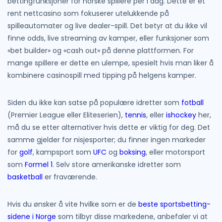
bettingfunksjoner for norske spillere per i dag. Dette er et
rent nettcasino som fokuserer utelukkende på
spilleautomater og live dealer-spill. Det betyr at du ikke vil
finne odds, live streaming av kamper, eller funksjoner som
«bet builder» og «cash out» på denne plattformen. For
mange spillere er dette en ulempe, spesielt hvis man liker å
kombinere casinospill med tipping på helgens kamper.
Siden du ikke kan satse på populære idretter som
fotball
(Premier League eller Eliteserien),
tennis
, eller
ishockey
her,
må du se etter alternativer hvis dette er viktig for deg. Det
samme gjelder for nisjesporter; du finner ingen markeder
for
golf
, kampsport som
UFC
og
boksing
, eller motorsport
som
Formel 1
. Selv store amerikanske idretter som
basketball
er fraværende.
Hvis du ønsker å vite hvilke som er de
beste sportsbetting-
sidene i Norge
som tilbyr disse markedene, anbefaler vi at