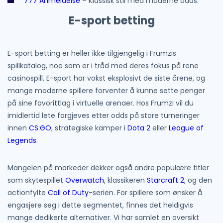
777 Anmeldelse
– Klassisk stil med moderne odds.
E-sport betting
E-sport betting er heller ikke tilgjengelig i Frumzis
spillkatalog, noe som er i tråd med deres fokus på rene
casinospill. E-sport har vokst eksplosivt de siste årene, og
mange moderne spillere forventer å kunne sette penger
på sine favorittlag i virtuelle arenaer. Hos Frumzi vil du
imidlertid lete forgjeves etter odds på store turneringer
innen
CS:GO
, strategiske kamper i
Dota 2
eller
League of
Legends
.
Mangelen på markeder dekker også andre populære titler
som skytespillet
Overwatch
, klassikeren
Starcraft 2
, og den
actionfylte
Call of Duty
-serien. For spillere som ønsker å
engasjere seg i dette segmentet, finnes det heldigvis
mange dedikerte alternativer. Vi har samlet en oversikt