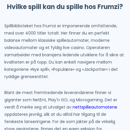
Hvilke spill kan du spille hos Frumzi?
Spillbiblioteket hos Frumzi er imponerende omfattende,
med over 4000 titler totalt. Her finner du en perfekt
balanse mellom klassiske spilleautomater, moderne
videoautomater og et fyldig live casino. Operatøren
samarbeider med bransjens ledende utviklere for å sikre at
kvaliteten er på topp. Du kan enkelt navigere mellom
kategoriene «Nye spill», «Populære» og «Jackpotter» i det
ryddige grensesnittet.
Blant de mest fremtredende leverandørene finner vi
giganter som NetEnt, Play'n GO, og Microgaming. Det er
verdt å merke seg at utvalget av
nettspilleautomatene
oppdateres jevnlig, slik at du alltid har tilgang til de
ferskeste lanseringene. For de som jakter på de virkelig
store gevinstene, finnes det en egen seksjon for