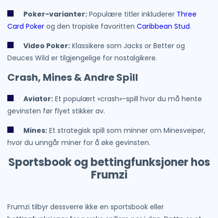
Poker-varianter:
Populære titler inkluderer
Three
Card Poker
og den tropiske favoritten
Caribbean Stud
.
Video Poker:
Klassikere som Jacks or Better og
Deuces Wild er tilgjengelige for nostalgikere.
Crash, Mines & Andre Spill
Aviator:
Et populært «crash»-spill hvor du må hente
gevinsten før flyet stikker av.
Mines:
Et strategisk spill som minner om Minesveiper,
hvor du unngår miner for å øke gevinsten.
Sportsbook og bettingfunksjoner hos
Frumzi
Frumzi tilbyr dessverre ikke en sportsbook eller