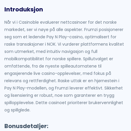
Introduksjon
Når vi i Casinoble evaluerer nettcasinoer for det norske
markedet, ser vi nøye på alle aspekter. Frumzi posisjonerer
seg som et ledende Pay N Play-casino, optimalisert for
raske transaksjoner i NOK. Vi vurderer plattformens kvalitet
som utmerket, med intuitiv navigasjon og full
mobilkompatibilitet for norske spillere. Spillutvalget er
omfattende, fra de nyeste spilleautomatene til
engasjerende live casino-opplevelser, med fokus på
relevans og rettferdighet. Raske uttak er en hjørnestein i
Pay N Play-modellen, og Frumzi leverer effektivt. Sikkerhet
og lisensiering er robust, noe som garanterer en trygg
spillopplevelse. Dette casinoet prioriterer brukervennlighet
og spillglede.
Bonusdetaljer: