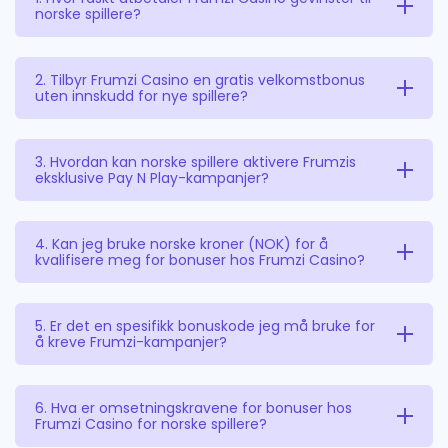
norske spillere?
Frumzi tilbyr lynraske Pay N Play-utbetalinger, ofte
2. Tilbyr Frumzi Casino en gratis velkomstbonus
uten innskudd for nye spillere?
behandlet innen minutter etter godkjenning. Dette
sikrer at norske spillere får umiddelbar og effektiv
Nei, Frumzi fokuserer på en Pay N Play-modell som
3. Hvordan kan norske spillere aktivere Frumzis
tilgang til sine NOK-gevinster uten unødvendig
eksklusive Pay N Play-kampanjer?
krever et innskudd for å aktivere bonuser. Deres
ventetid.
eksklusive kampanjer er alltid knyttet til
Norske spillere aktiverer disse kampanjene enkelt
4. Kan jeg bruke norske kroner (NOK) for å
kvalifiserende innskudd, ikke gratis tilbud uten
kvalifisere meg for bonuser hos Frumzi Casino?
ved å gjøre et kvalifiserende innskudd via BankID.
innskudd.
Bonuser krediteres ofte automatisk til din konto som
Ja, Frumzi støtter norske kroner (NOK) fullt ut. Du
5. Er det en spesifikk bonuskode jeg må bruke for
en del av det sømløse Pay N Play-systemet.
å kreve Frumzi-kampanjer?
kan trygt sette inn og spille med NOK for å kvalifisere
deg for alle tilgjengelige bonuser og delta i eksklusive
For de fleste Pay N Play-kampanjer hos Frumzi er
6. Hva er omsetningskravene for bonuser hos
kampanjer på siden.
Frumzi Casino for norske spillere?
bonuskoder vanligvis ikke nødvendig. Bonuser