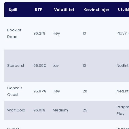
Spill
RTP
Volatilitet
Gevinstlinjer
Utvik
Book of
96.21%
Høy
10
Play'n
Dead
Starburst
96.09%
Lav
10
NetEnt
Gonzo's
95.97%
Høy
20
NetEnt
Quest
Pragm
Wolf Gold
96.01%
Medium
25
Play