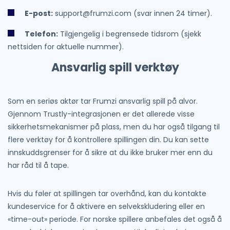
E-post:
support@frumzi.com (svar innen 24 timer).
Telefon:
Tilgjengelig i begrensede tidsrom (sjekk
nettsiden for aktuelle nummer).
Ansvarlig spill verktøy
Som en seriøs aktør tar Frumzi ansvarlig spill på alvor.
Gjennom Trustly-integrasjonen er det allerede visse
sikkerhetsmekanismer på plass, men du har også tilgang til
flere verktøy for å kontrollere spillingen din. Du kan sette
innskuddsgrenser for å sikre at du ikke bruker mer enn du
har råd til å tape.
Hvis du føler at spillingen tar overhånd, kan du kontakte
kundeservice for å aktivere en selvekskludering eller en
«time-out» periode. For norske spillere anbefales det også å