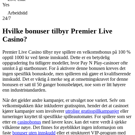
Yes
Arbeidstid
24/7
Hvilke bonuser tilbyr Premier Live
Casino?
Premier Live Casino tilbyr nye spillere en velkomstbonus på 100 %
opptil 1000 kr ved første innskudd. Dette er en betydelig
oppgradering fra tidligere modeller, hvor Pay N Play-casinoer ofte
unnlot å gi startbonuser. For å aktivere denne bonusen kreves det
ingen spesifikk bonuskode, men spilleren må gjøre et kvalifiserende
innskudd. Det er viktig å merke seg at omsetningskravet for denne
bonusen er satt til 50 ganger bonusbeløpet, noe som er litt høyere
enn industristandarden.
Når det gjelder andre kampanjer, er utvalget noe variert. Selv om
velkomstpakken ikke inkluderer gratisspinn, hender det at casinoet
kjører kampanjer som involverer
utrolige gratisspillkampanjer
eller
turneringer knyttet til spesifikke spilleautomater. For spillere som ser
etter en
casinobonus
med lavere krav, kan det være verdt å sjekke
vilkårene nøye. Det finnes for øyeblikket ingen informasjon om
faste
bonuser uten innskudd
eller et strukturert VIP-program med