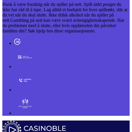
Husk å være forsiktig når du spiller på nett. Spill aldri penger du
ikke har råd til å tape. Lag alltid et budsjett for hver spilleøkt, slik at
du vet når du skal slutte. Ikke drikk alkohol når du spiller på
nett.Gambling på nett kan være svært avhengighetsskapende. Har
du problemer med å slutte, eller hvis oppførselen din påvirker
familien din? Søk hjelp hos disse organisasjonene.