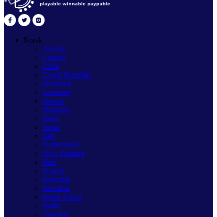
Norsk
Austria
Canada
Chile
Czech Republic
Denmark
Germany
Greece
Hungary
India
Japan
Italy
Netherlands
New Zealand
Peru
Poland
Romania
Slovakia
South Africa
Spain
Sweden