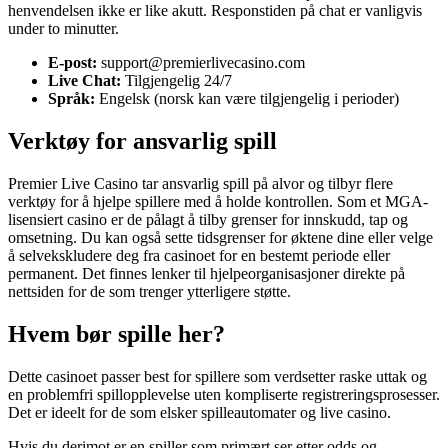
henvendelsen ikke er like akutt. Responstiden på chat er vanligvis
under to minutter.
E-post:
support@premierlivecasino.com
Live Chat:
Tilgjengelig 24/7
Språk:
Engelsk (norsk kan være tilgjengelig i perioder)
Verktøy for ansvarlig spill
Premier Live Casino tar ansvarlig spill på alvor og tilbyr flere
verktøy for å hjelpe spillere med å holde kontrollen. Som et MGA-
lisensiert casino er de pålagt å tilby grenser for innskudd, tap og
omsetning. Du kan også sette tidsgrenser for øktene dine eller velge
å selvekskludere deg fra casinoet for en bestemt periode eller
permanent. Det finnes lenker til hjelpeorganisasjoner direkte på
nettsiden for de som trenger ytterligere støtte.
Hvem bør spille her?
Dette casinoet passer best for spillere som verdsetter raske uttak og
en problemfri spillopplevelse uten kompliserte registreringsprosesser.
Det er ideelt for de som elsker spilleautomater og live casino.
Hvis du derimot er en spiller som primært ser etter odds og