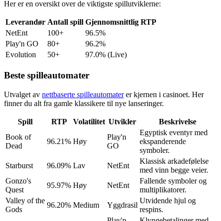
Her er en oversikt over de viktigste spillutviklerne:
Leverandør
Antall spill
Gjennomsnittlig RTP
NetEnt
100+
96.5%
Play'n GO
80+
96.2%
Evolution
50+
97.0% (Live)
Beste spilleautomater
Utvalget av
nettbaserte spilleautomater
er kjernen i casinoet. Her
finner du alt fra gamle klassikere til nye lanseringer.
Spill
RTP
Volatilitet
Utvikler
Beskrivelse
Egyptisk eventyr med
Book of
Play'n
96.21%
Høy
ekspanderende
Dead
GO
symboler.
Klassisk arkadefølelse
Starburst
96.09%
Lav
NetEnt
med vinn begge veier.
Gonzo's
Fallende symboler og
95.97%
Høy
NetEnt
Quest
multiplikatorer.
Valley of the
Utvidende hjul og
96.20%
Medium
Yggdrasil
Gods
respins.
Play'n
Klyngebetalinger med