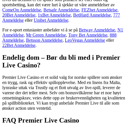
sportsbetting, kan det være lurt å sjekke ut våre anmeldelser av
ComeOn Anmeldelse
,
Betsafe Anmeldelse
,
FEZbet Anmeldelse
,
20Bet Anmeldelse
,
1xBet Anmeldelse
,
BetHard Anmeldelse
,
777
Anmeldelse
eller
Unibet Anmeldelse
.
For e-sport entusiaster anbefaler vi å se på
Betway Anmeldelse
,
N1
Anmeldelse
,
Mr Green Anmeldelse
,
Tony Bet Anmeldelse
,
888
Anmeldelse
,
Betsson Anmeldelse
,
LeoVegas Anmeldelse
eller
22Bet Anmeldelse
.
Endelig dom – Bør du bli med i Premier
Live Casino?
Premier Live Casino er et solid valg for norske spillere som ønsker
en trygg, rask og effektiv spillopplevelse. Med en lisens fra Malta,
lynraske uttak via Trustly og et flott utvalg av live-spill, leverer de
varene der det teller mest. Selv om bonusvilkårene har et noe høyt
omsetningskrav, veies dette opp av brukervennligheten og kvaliteten
på spillbiblioteket. Vi kan trygt anbefale Premier Live til alle som
ønsker action uten ventetid.
FAQ Premier Live Casino