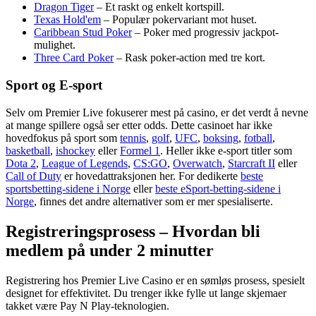
Dragon Tiger
– Et raskt og enkelt kortspill.
Texas Hold'em
– Populær pokervariant mot huset.
Caribbean Stud Poker
– Poker med progressiv jackpot-
mulighet.
Three Card Poker
– Rask poker-action med tre kort.
Sport og E-sport
Selv om Premier Live fokuserer mest på casino, er det verdt å nevne
at mange spillere også ser etter odds. Dette casinoet har ikke
hovedfokus på sport som
tennis
,
golf
,
UFC
,
boksing
,
fotball
,
basketball
,
ishockey
eller
Formel 1
. Heller ikke e-sport titler som
Dota 2
,
League of Legends
,
CS:GO
,
Overwatch
,
Starcraft II
eller
Call of Duty
er hovedattraksjonen her. For dedikerte
beste
sportsbetting-sidene i Norge
eller
beste eSport-betting-sidene i
Norge
, finnes det andre alternativer som er mer spesialiserte.
Registreringsprosess – Hvordan bli
medlem på under 2 minutter
Registrering hos Premier Live Casino er en sømløs prosess, spesielt
designet for effektivitet. Du trenger ikke fylle ut lange skjemaer
takket være Pay N Play-teknologien.