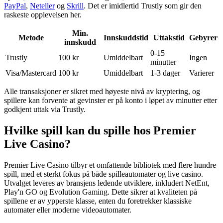
PayPal
,
Neteller
og
Skrill
. Det er imidlertid Trustly som gir den
raskeste opplevelsen her.
Min.
Metode
Innskuddstid
Uttakstid
Gebyrer
innskudd
0-15
Trustly
100 kr
Umiddelbart
Ingen
minutter
Visa/Mastercard
100 kr
Umiddelbart
1-3 dager
Varierer
Alle transaksjoner er sikret med høyeste nivå av kryptering, og
spillere kan forvente at gevinster er på konto i løpet av minutter etter
godkjent uttak via Trustly.
Hvilke spill kan du spille hos Premier
Live Casino?
Premier Live Casino tilbyr et omfattende bibliotek med flere hundre
spill, med et sterkt fokus på både spilleautomater og live casino.
Utvalget leveres av bransjens ledende utviklere, inkludert NetEnt,
Play'n GO og Evolution Gaming. Dette sikrer at kvaliteten på
spillene er av ypperste klasse, enten du foretrekker klassiske
automater eller moderne videoautomater.