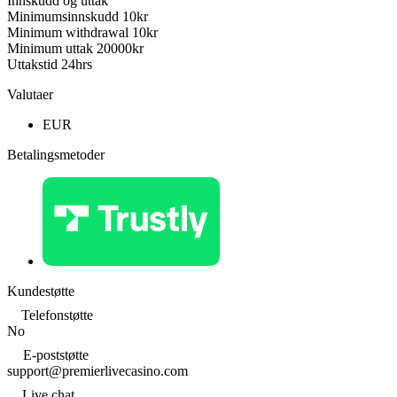
Innskudd og uttak
Minimumsinnskudd
10kr
Minimum withdrawal
10kr
Minimum uttak
20000kr
Uttakstid
24hrs
Valutaer
EUR
Betalingsmetoder
Kundestøtte
Telefonstøtte
No
E-poststøtte
support@premierlivecasino.com
Live chat