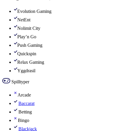
Evolution Gaming
NetEnt
Nolimit City
Play’n Go
Push Gaming
Quickspin
Relax Gaming
Yggdrasil
Spilltyper
Arcade
Baccarat
Betting
Bingo
Blackjack