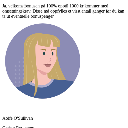
Ja, velkomstbonusen på 100% opptil 1000 kr kommer med
omsetningskrav. Disse må oppfylles et visst antall ganger før du kan
ta ut eventuelle bonuspenger.
Aoife O'Sullivan
Casino Reviewer