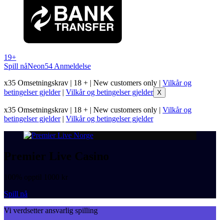
19+
Spill nå
Neon54 Anmeldelse
x35 Omsetningskrav | 18 + | New customers only |
Vilkår og
betingelser gjelder
|
Vilkår og betingelser gjelder
X
x35 Omsetningskrav | 18 + | New customers only |
Vilkår og
betingelser gjelder
|
Vilkår og betingelser gjelder
Premier Live Casino
100% opptil 1000 kr
Spill nå
Vi verdsetter ansvarlig spilling