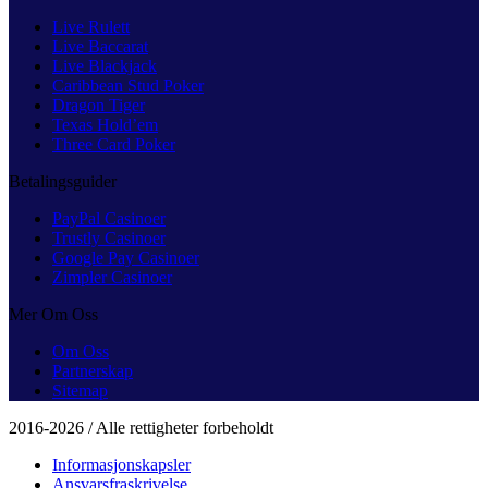
Live Rulett
Live Baccarat
Live Blackjack
Caribbean Stud Poker
Dragon Tiger
Texas Hold’em
Three Card Poker
Betalingsguider
PayPal Casinoer
Trustly Casinoer
Google Pay Casinoer
Zimpler Casinoer
Mer Om Oss
Om Oss
Partnerskap
Sitemap
2016-2026 / Alle rettigheter forbeholdt
Informasjonskapsler
Ansvarsfraskrivelse