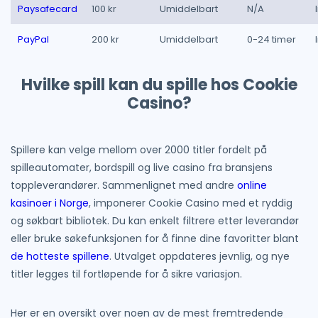
Paysafecard
100 kr
Umiddelbart
N/A
PayPal
200 kr
Umiddelbart
0-24 timer
Hvilke spill kan du spille hos Cookie
Casino?
Spillere kan velge mellom over 2000 titler fordelt på
spilleautomater, bordspill og live casino fra bransjens
toppleverandører. Sammenlignet med andre
online
kasinoer i Norge
, imponerer Cookie Casino med et ryddig
og søkbart bibliotek. Du kan enkelt filtrere etter leverandør
eller bruke søkefunksjonen for å finne dine favoritter blant
de hotteste spillene
. Utvalget oppdateres jevnlig, og nye
titler legges til fortløpende for å sikre variasjon.
Her er en oversikt over noen av de mest fremtredende