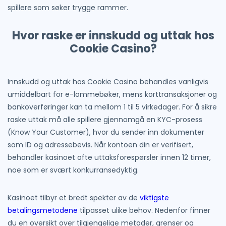
spillere som søker trygge rammer.
Hvor raske er innskudd og uttak hos
Cookie Casino?
Innskudd og uttak hos Cookie Casino behandles vanligvis
umiddelbart for e-lommebøker, mens korttransaksjoner og
bankoverføringer kan ta mellom 1 til 5 virkedager. For å sikre
raske uttak må alle spillere gjennomgå en KYC-prosess
(Know Your Customer), hvor du sender inn dokumenter
som ID og adressebevis. Når kontoen din er verifisert,
behandler kasinoet ofte uttaksforespørsler innen 12 timer,
noe som er svært konkurransedyktig.
Kasinoet tilbyr et bredt spekter av de
viktigste
betalingsmetodene
tilpasset ulike behov. Nedenfor finner
du en oversikt over tilgjengelige metoder, grenser og