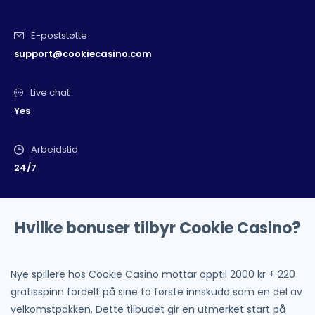
E-poststøtte
support@cookiecasino.com
Live chat
Yes
Arbeidstid
24/7
Hvilke bonuser tilbyr Cookie Casino?
Nye spillere hos Cookie Casino mottar opptil 2000 kr + 220
gratisspinn fordelt på sine to første innskudd som en del av
velkomstpakken. Dette tilbudet gir en utmerket start på