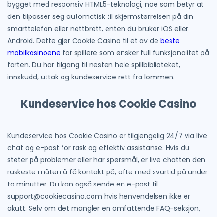
bygget med responsiv HTML5-teknologi, noe som betyr at
den tilpasser seg automatisk til skjermstørrelsen på din
smarttelefon eller nettbrett, enten du bruker iOS eller
Android. Dette gjør Cookie Casino til et av de
beste
mobilkasinoene
for spillere som ønsker full funksjonalitet på
farten. Du har tilgang til nesten hele spillbiblioteket,
innskudd, uttak og kundeservice rett fra lommen.
Kundeservice hos Cookie Casino
Kundeservice hos Cookie Casino er tilgjengelig 24/7 via live
chat og e-post for rask og effektiv assistanse. Hvis du
støter på problemer eller har spørsmål, er live chatten den
raskeste måten å få kontakt på, ofte med svartid på under
to minutter. Du kan også sende en e-post til
support@cookiecasino.com hvis henvendelsen ikke er
akutt. Selv om det mangler en omfattende FAQ-seksjon,