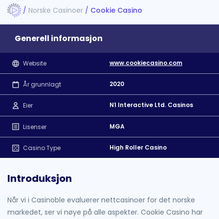
ulette
Norske Casinoer
Cookie Casino
e of
e Gods
Generell informasjon
ulette
antum
www.cookiecasino.com
Website
ulette
Xtreme
2020
År grunnlagt
htning
ulette
N1 Interactive Ltd. Casinos
Eier
MGA
Lisenser
High Roller Casino
Casino Type
Introduksjon
Når vi i Casinoble evaluerer nettcasinoer for det norske
markedet, ser vi nøye på alle aspekter. Cookie Casino har