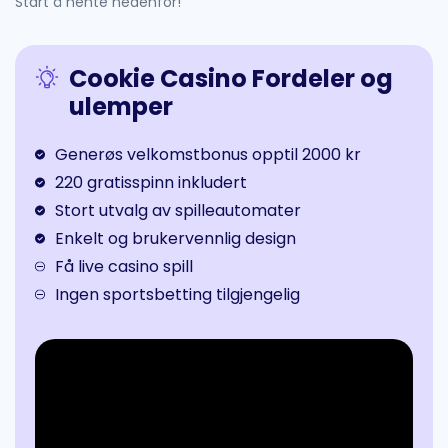
Start å hente nedenfor!
Cookie Casino Fordeler og
ulemper
Generøs velkomstbonus opptil 2000 kr
220 gratisspinn inkludert
Stort utvalg av spilleautomater
Enkelt og brukervennlig design
Få live casino spill
Ingen sportsbetting tilgjengelig