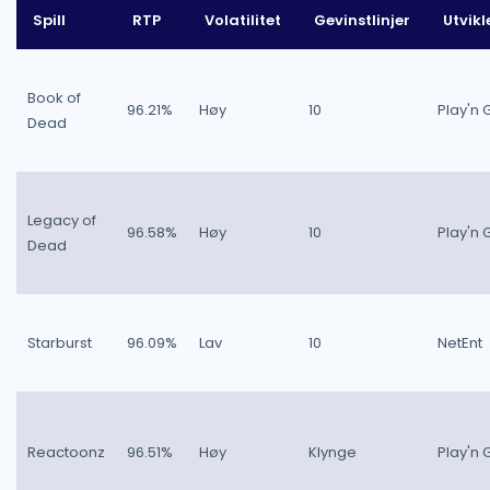
Spill
RTP
Volatilitet
Gevinstlinjer
Utvikl
Book of
96.21%
Høy
10
Play'n
Dead
Legacy of
96.58%
Høy
10
Play'n
Dead
Starburst
96.09%
Lav
10
NetEnt
Reactoonz
96.51%
Høy
Klynge
Play'n