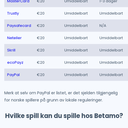
MasterCard
€20
Umiddelbart
1-3 dager
Trustly
€20
Umiddelbart
Umiddelbart
Paysafecard
€20
Umiddelbart
N/A
Neteller
€20
Umiddelbart
Umiddelbart
Skrill
€20
Umiddelbart
Umiddelbart
ecoPayz
€20
Umiddelbart
Umiddelbart
PayPal
€20
Umiddelbart
Umiddelbart
Merk at selv om PayPal er listet, er det sjelden tilgjengelig
for norske spillere på grunn av lokale reguleringer.
Hvilke spill kan du spille hos Betamo?