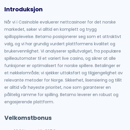
Introduksjon
Når vi i Casinoble evaluerer nettcasinoer for det norske
markedet, søker vi alltid en komplett og trygg
spillopplevelse. Betamo posisjonerer seg som et attraktivt
valg, og vi har grundig vurdert plattformens kvalitet og
brukervennlighet. Vi analyserer spillutvalget, fra populære
spilleautomater til et variert live casino, og sikrer at alle
funksjoner er optimalisert for norske spillere. Betalinger er
et nøkkelområde; vi sjekker uttaksfart og tilgjengelighet av
relevante metoder for Norge. Sikkerhet, lisensiering og tillit
er alltid vår høyeste prioritet, noe som garanterer en
pålitelig ramme for spilling. Betamo leverer en robust og
engasjerende plattform.
Velkomstbonus