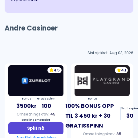
Andre Casinoer
Sist sjekket: Aug 03, 2026
4.5
4.1
Bonus
Gratisspinn
Bonus
3500kr
100
100% BONUS OPP
Gratisspin
Omsetningskrav:
45
TIL 3 450 kr + 30
30
Betalingsmetoder
GRATISSPINN
Spill nå
Omsetningskrav:
35
AzurSlot Anmeldelse