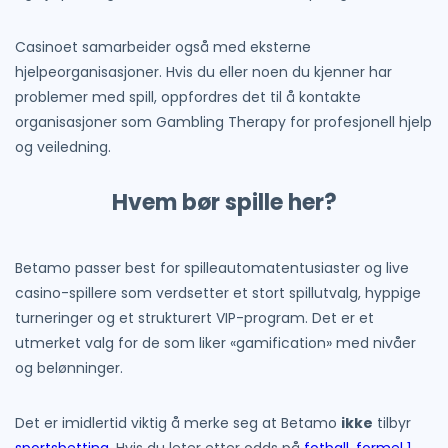
Casinoet samarbeider også med eksterne
hjelpeorganisasjoner. Hvis du eller noen du kjenner har
problemer med spill, oppfordres det til å kontakte
organisasjoner som Gambling Therapy for profesjonell hjelp
og veiledning.
Hvem bør spille her?
Betamo passer best for spilleautomatentusiaster og live
casino-spillere som verdsetter et stort spillutvalg, hyppige
turneringer og et strukturert VIP-program. Det er et
utmerket valg for de som liker «gamification» med nivåer
og belønninger.
Det er imidlertid viktig å merke seg at Betamo
ikke
tilbyr