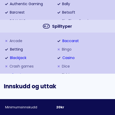
Authentic Gaming
Bally
Barcrest
Betsoft
BGAMING
Big Time Gaming
Spilltyper
Booming Games
EGT
Electric Elephant
ELK Studios
Arcade
Baccarat
Endorphina
Evolution Gaming
Betting
Bingo
Fantasma Games
Gamomat
Blackjack
Casino
Golden Hero
Hacksaw Gaming
Crash games
Dice
IronDog
iSoftBet
eSports
Fishing
Kalamba Games
Microgaming
Instant Win
Jackpot
Innskudd og uttak
NetEnt
NextGen
Jackpot games
Keno
Nolimit City
Northern Lights Gaming
Live Casino
Live Dealer
Oryx
Play’n Go
Minimumsinnskudd
20kr
Live dealer games
Live Game Show
Playson
Playtech