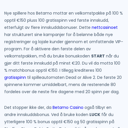
Nye spillere hos Betamo mottar en velkomstpakke på 100 %
opptil €150 pluss 100 gratisspinn ved første innskudd,
etterfulgt av flere innskuddsbonuser. Dette
nettcasinoet
har strukturert sine kampanjer for å belønne både nye
registreringer og lojale kunder gjennom et omfattende VIP-
program. For å aktivere den første delen av
velkomstpakken, må du bruke bonuskoden
START
når du
gjør ditt første innskudd på minst €20. Du vil da motta 100
% matchbonus opptil €150. I tillegg krediteres 100
gratisspinn
til spilleautomaten Dead or Alive 2. De første 20
spinnene kommer umiddelbart, mens de resterende 80
fordeles over de neste fire dagene med 20 spinn per dag.
Det stopper ikke der, da
Betamo Casino
også tilbyr en
andre innskuddsbonus. Ved å bruke koden
LUCK
får du
ytterligere 100 % bonus opptil €150 og 50 gratisspinn på