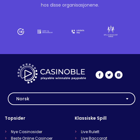
hos disse organisasjonene.
Norsk
Topsider
Klassiske Spill
Nye Casinosider
Live Rulett
Beste Online Casinoer
Live Baccarat