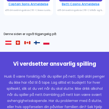
Captain Spins Anmeldelse
Betti Casino Anmeldelse
x35 Omsetningskrav | 18 + | New customers only |
x35 Omsetningskrav | 18+ |
Vilkår og betingelser gjelder
Vilkår og betingelser gjelder
Denne siden er også tilgjengelig på:
Vi verdsetter ansvarlig spilling
Husk å være forsiktig når du spiller på nett. Spill aldri penger
du ikke har råd til å tape. Lag alltid et budsjett for hver
spilleøkt, slik at du vet når du skal slutte. Ikke drikk alkohol
når du spiller på nett.Gambling på nett kan være svært
avhengighetsskapende. Har du problemer med å slutte,
eller hvis oppførselen din påvirker familien din? Søk hjelp