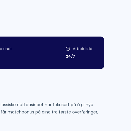
ve chat
Arbeidstid
24/7
klassiske nettcasinoet har fokusert på å gi nye
u får matchbonus på dine tre første overføringer,