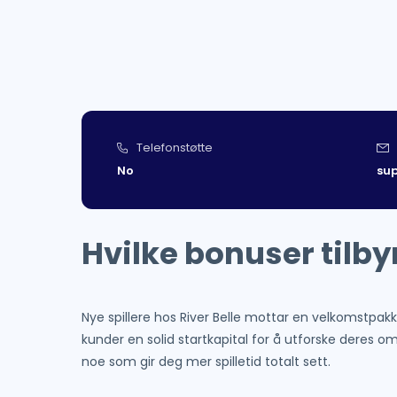
Telefonstøtte
No
su
Hvilke bonuser tilbyr
Nye spillere hos River Belle mottar en velkomstpakk
kunder en solid startkapital for å utforske deres o
noe som gir deg mer spilletid totalt sett.