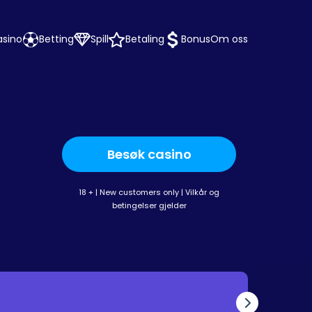
sino
Betting
Spill
Betaling
Bonus
Om oss
Besøk casino
18 + | New customers only |
Vilkår og
betingelser gjelder