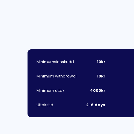
Minimumsinnskudd
10kr
Minimum withdrawal
10kr
Minimum uttak
4000kr
Uttakstid
2-6 days