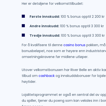
Her er detaljene for velkomsttilbudet:
Første innskudd:
100 % bonus opptil 2 200 kr
Andre innskudd:
100 % bonus opptil 3 300 kr
Tredje innskudd:
100 % bonus opptil 3 300 kr
For å kvalifisere til denne
casino bonus
pakken, må d
bonusbeløpet, noe som er høyere enn industristanda
omsetningskravene før midlene utløper.
Utover velkomstbonusen har River Belle en aktiv k
tilbud om
cashback
og innskuddsbonuser for lojale
høytider.
Lojalitetsprogrammet er også en sentral del av oppl
du spiller, tjener du poeng som kan veksles inn i bo