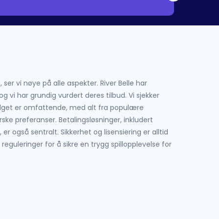
 ser vi nøye på alle aspekter. River Belle har
g vi har grundig vurdert deres tilbud. Vi sjekker
valget er omfattende, med alt fra populære
rske preferanser. Betalingsløsninger, inkludert
r også sentralt. Sikkerhet og lisensiering er alltid
reguleringer for å sikre en trygg spillopplevelse for