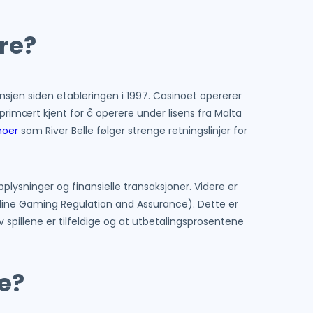
ere?
ansjen siden etableringen i 1997. Casinoet opererer
rimært kjent for å operere under lisens fra Malta
noer
som River Belle følger strenge retningslinjer for
lysninger og finansielle transaksjoner. Videre er
line Gaming Regulation and Assurance). Dette er
spillene er tilfeldige og at utbetalingsprosentene
le?