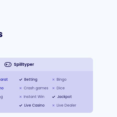
s
Spilltyper
arat
Betting
Bingo
no
Crash games
Dice
ng
Instant Win
Jackpot
Live Casino
Live Dealer