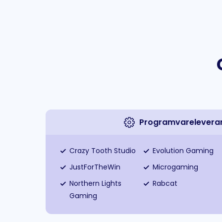
Programvarelevera
Crazy Tooth Studio
Evolution Gaming
JustForTheWin
Microgaming
Northern Lights
Rabcat
Gaming