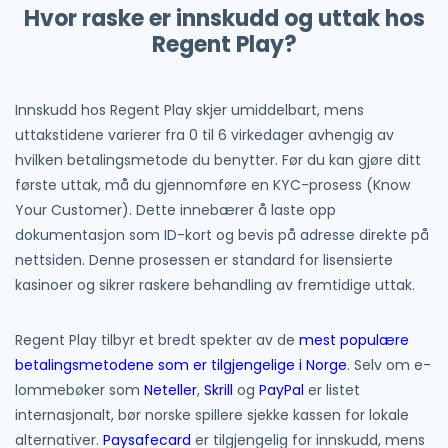
Hvor raske er innskudd og uttak hos
Regent Play?
Innskudd hos Regent Play skjer umiddelbart, mens
uttakstidene varierer fra 0 til 6 virkedager avhengig av
hvilken betalingsmetode du benytter. Før du kan gjøre ditt
første uttak, må du gjennomføre en KYC-prosess (Know
Your Customer). Dette innebærer å laste opp
dokumentasjon som ID-kort og bevis på adresse direkte på
nettsiden. Denne prosessen er standard for lisensierte
kasinoer og sikrer raskere behandling av fremtidige uttak.
Regent Play tilbyr et bredt spekter av de
mest populære
betalingsmetodene som er tilgjengelige i Norge
. Selv om e-
lommebøker som
Neteller
,
Skrill
og
PayPal
er listet
internasjonalt, bør norske spillere sjekke kassen for lokale
alternativer.
Paysafecard
er tilgjengelig for innskudd, mens