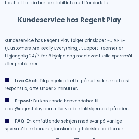
forutsatt at du har en stabil internettforbindelse.
Kundeservice hos Regent Play
Kundeservice hos Regent Play følger prinsippet «C.A.R.E»
(Customers Are Really Everything). Support-teamet er
tilgjengelig 24/7 for å hjelpe deg med eventuelle spørsmål
eller problemer.
Live Chat:
Tilgjengelig direkte på nettsiden med rask
responstid, ofte under 2 minutter.
E-post:
Du kan sende henvendelser til
care@regentplay.com eller via kontaktskjemaet på siden.
FAQ:
En omfattende seksjon med svar på vanlige
spørsmål om bonuser, innskudd og tekniske problemer.