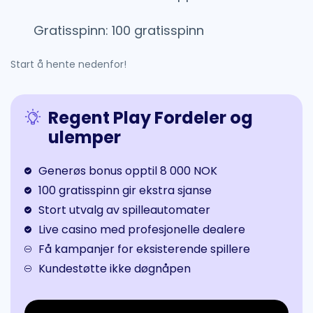
Gratisspinn: 100 gratisspinn
Start å hente nedenfor!
Regent Play Fordeler og
ulemper
Generøs bonus opptil 8 000 NOK
100 gratisspinn gir ekstra sjanse
Stort utvalg av spilleautomater
Live casino med profesjonelle dealere
Få kampanjer for eksisterende spillere
Kundestøtte ikke døgnåpen