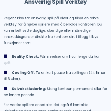
Ansvarlig Spill Verktøy
Regent Play tar ansvarlig spill på alvor og tilbyr en rekke
verktøy for å hjelpe spillere med å beholde kontrollen. Du
kan enkelt sette daglige, ukentlige eller månedlige
innskuddsgrenser direkte fra kontoen din. I tillegg tilbys
funksjoner som:
Reality Check:
Påminnelser om hvor lenge du har
spilt.
Cooling Off:
Ta en kort pause fra spillingen (24 timer
til 6 uker).
Selvekskludering:
Steng kontoen permanent eller for
en lengre periode.
For norske spillere anbefales det også å kontakte