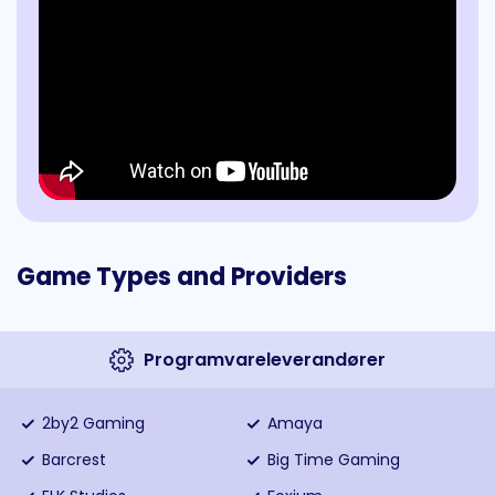
Game Types and Providers
Programvareleverandører
2by2 Gaming
Amaya
Barcrest
Big Time Gaming