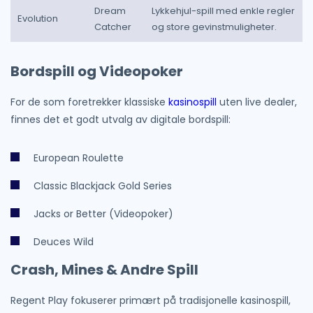
Dream
Lykkehjul-spill med enkle regler
Evolution
Catcher
og store gevinstmuligheter.
Bordspill og Videopoker
For de som foretrekker klassiske
kasinospill
uten live dealer,
finnes det et godt utvalg av digitale bordspill:
European Roulette
Classic Blackjack Gold Series
Jacks or Better (Videopoker)
Deuces Wild
Crash, Mines & Andre Spill
Regent Play fokuserer primært på tradisjonelle kasinospill,