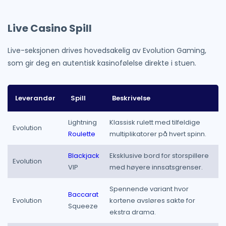
Live Casino Spill
Live-seksjonen drives hovedsakelig av Evolution Gaming,
som gir deg en autentisk kasinofølelse direkte i stuen.
Leverandør
Spill
Beskrivelse
Lightning
Klassisk rulett med tilfeldige
Evolution
Roulette
multiplikatorer på hvert spinn.
Blackjack
Eksklusive bord for storspillere
Evolution
VIP
med høyere innsatsgrenser.
Spennende variant hvor
Baccarat
Evolution
kortene avsløres sakte for
Squeeze
ekstra drama.