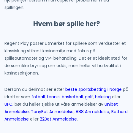
Hjelpelinjen dersom man opplever problemer med
spillingen.
Hvem bør spille her?
Regent Play passer utmerket for spillere som verdsetter et
klassisk og stilrent kasinomiljø med fokus på
spilleautomater og VIP-behandling. Det er et ideelt sted for
de som ikke bryr seg om odds, men heller vil ha kvalitet i
kasinoseksjonen.
Dersom du derimot ser etter
beste sportsbetting i Norge
på
idretter som
fotball
,
tennis
,
basketball
,
golf
,
boksing
eller
UFC
, bør du heller sjekke ut våre anmeldelser av
Unibet
Anmeldelse
,
TonyBet Anmeldelse
,
888 Anmeldelse
,
Bethard
Anmeldelse
eller
22Bet Anmeldelse
.