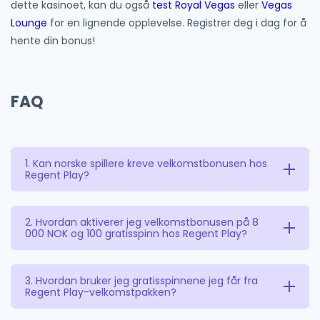
dette kasinoet, kan du også
test Royal Vegas
eller
Vegas
Lounge
for en lignende opplevelse. Registrer deg i dag for å
hente din bonus!
FAQ
1. Kan norske spillere kreve velkomstbonusen hos
Regent Play?
Ja, norske spillere kan kreve Regent Plays
2. Hvordan aktiverer jeg velkomstbonusen på 8
000 NOK og 100 gratisspinn hos Regent Play?
velkomstbonus på 100% opptil 8 000 NOK, pluss 100
gratisspinn. Dette tilbudet er tilgjengelig ved første
Du aktiverer bonusen ved å gjøre et kvalifiserende
3. Hvordan bruker jeg gratisspinnene jeg får fra
innskudd.
Regent Play-velkomstpakken?
innskudd etter registrering. Bonusmidler og