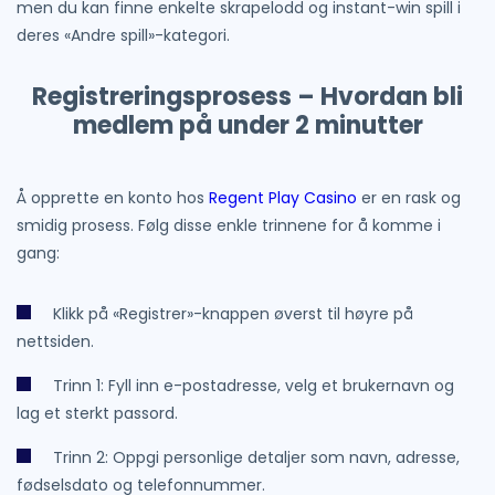
men du kan finne enkelte skrapelodd og instant-win spill i
deres «Andre spill»-kategori.
Registreringsprosess – Hvordan bli
medlem på under 2 minutter
Å opprette en konto hos
Regent Play Casino
er en rask og
smidig prosess. Følg disse enkle trinnene for å komme i
gang:
Klikk på «Registrer»-knappen øverst til høyre på
nettsiden.
Trinn 1: Fyll inn e-postadresse, velg et brukernavn og
lag et sterkt passord.
Trinn 2: Oppgi personlige detaljer som navn, adresse,
fødselsdato og telefonnummer.