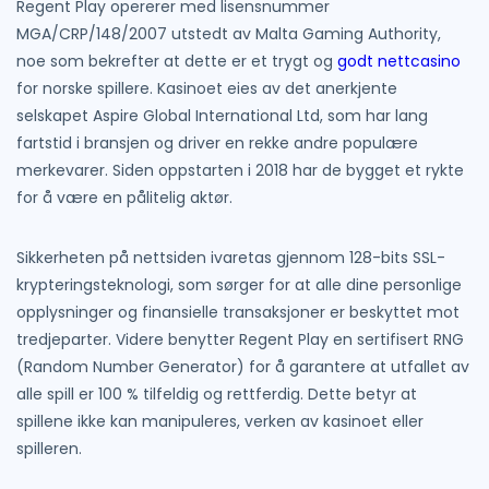
Regent Play opererer med lisensnummer
MGA/CRP/148/2007 utstedt av Malta Gaming Authority,
noe som bekrefter at dette er et trygt og
godt nettcasino
for norske spillere. Kasinoet eies av det anerkjente
selskapet Aspire Global International Ltd, som har lang
fartstid i bransjen og driver en rekke andre populære
merkevarer. Siden oppstarten i 2018 har de bygget et rykte
for å være en pålitelig aktør.
Sikkerheten på nettsiden ivaretas gjennom 128-bits SSL-
krypteringsteknologi, som sørger for at alle dine personlige
opplysninger og finansielle transaksjoner er beskyttet mot
tredjeparter. Videre benytter Regent Play en sertifisert RNG
(Random Number Generator) for å garantere at utfallet av
alle spill er 100 % tilfeldig og rettferdig. Dette betyr at
spillene ikke kan manipuleres, verken av kasinoet eller
spilleren.