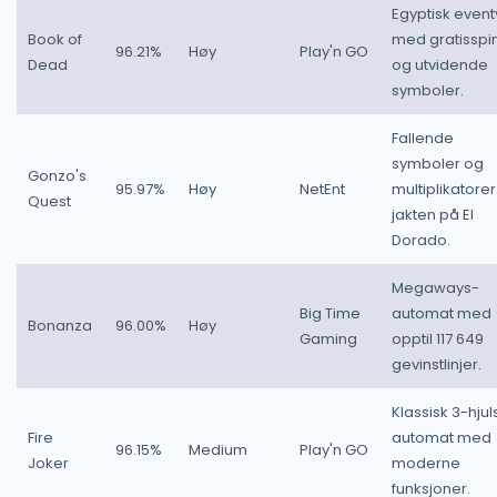
Egyptisk event
Book of
med gratisspi
96.21%
Høy
Play'n GO
Dead
og utvidende
symboler.
Fallende
symboler og
Gonzo's
95.97%
Høy
NetEnt
multiplikatorer 
Quest
jakten på El
Dorado.
Megaways-
Big Time
automat med
Bonanza
96.00%
Høy
Gaming
opptil 117 649
gevinstlinjer.
Klassisk 3-hjul
Fire
automat med
96.15%
Medium
Play'n GO
Joker
moderne
funksjoner.