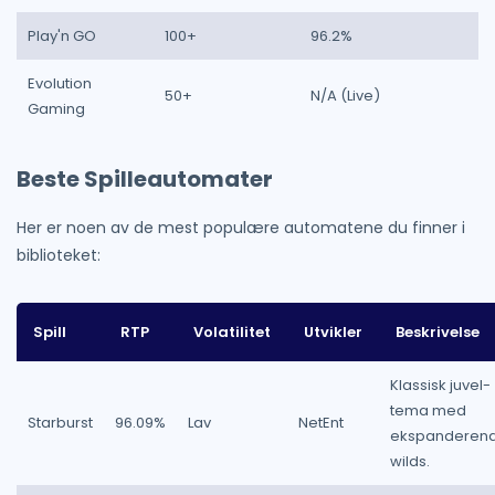
Play'n GO
100+
96.2%
Evolution
50+
N/A (Live)
Gaming
Beste Spilleautomater
Her er noen av de mest populære automatene du finner i
biblioteket:
Spill
RTP
Volatilitet
Utvikler
Beskrivelse
Klassisk juvel-
tema med
Starburst
96.09%
Lav
NetEnt
ekspanderen
wilds.