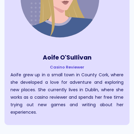
Aoife O'Sullivan
Casino Reviewer
Aoife grew up in a small town in County Cork, where
she developed a love for adventure and exploring
new places. She currently lives in Dublin, where she
works as a casino reviewer and spends her free time
trying out new games and writing about her
experiences.