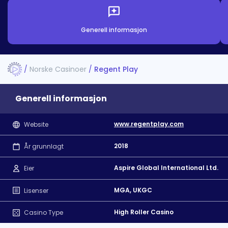
ulette
e of
e Gods
Generell informasjon
ulette
antum
ulette
Norske Casinoer
Regent Play
Xtreme
htning
Generell informasjon
ulette
www.regentplay.com
Website
2018
År grunnlagt
Aspire Global International Ltd.
Eier
MGA, UKGC
Lisenser
High Roller Casino
Casino Type