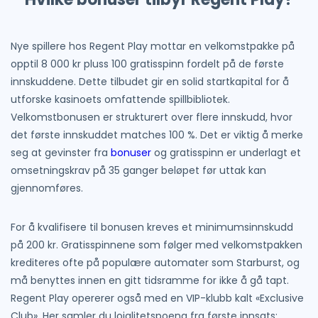
Nye spillere hos Regent Play mottar en velkomstpakke på
opptil 8 000 kr pluss 100 gratisspinn fordelt på de første
innskuddene. Dette tilbudet gir en solid startkapital for å
utforske kasinoets omfattende spillbibliotek.
Velkomstbonusen er strukturert over flere innskudd, hvor
det første innskuddet matches 100 %. Det er viktig å merke
seg at gevinster fra
bonuser
og gratisspinn er underlagt et
omsetningskrav på 35 ganger beløpet før uttak kan
gjennomføres.
For å kvalifisere til bonusen kreves et minimumsinnskudd
på 200 kr. Gratisspinnene som følger med velkomstpakken
krediteres ofte på populære automater som Starburst, og
må benyttes innen en gitt tidsramme for ikke å gå tapt.
Regent Play opererer også med en VIP-klubb kalt «Exclusive
Club». Her samler du lojalitetspoeng fra første innsats;