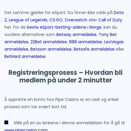
Det samme gjelder for eSport. Du finner ikke odds på
Dota
2
,
League of Legends
,
CS:GO
,
Overwatch
eller
Call of Duty
her. For de
beste eSport-betting-sidene i Norge
, kan du
vurdere alternativer som
Betway anmeldelse
,
Tony Bet
anmeldelse
,
22Bet anmeldelse
,
888 anmeldelse
,
LeoVegas
anmeldelse
,
Betsson anmeldelse
,
Betsafe anmeldelse
eller
BetHard anmeldelse
.
Registreringsprosess – Hvordan bli
medlem på under 2 minutter
Å opprette en konto hos Pipe Casino er en rask og enkel
prosess som tar svært kort tid.
Klikk på en av lenkene i denne anmeldelsen for å gå til
www.pipecasino.com
.