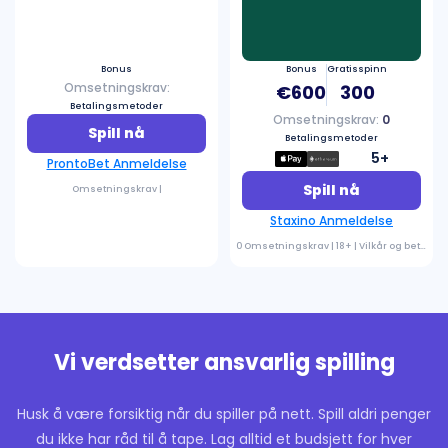
Bonus
Bonus
Gratisspinn
Omsetningskrav:
€600
300
Betalingsmetoder
Omsetningskrav:
0
Spill nå
Betalingsmetoder
5+
ProntoBet Anmeldelse
Spill nå
Omsetningskrav |
Staxino Anmeldelse
0 Omsetningskrav | 18+ |
Vilkår og betingelser gjelder
Vi verdsetter ansvarlig spilling
Husk å være forsiktig når du spiller på nett. Spill aldri penger
du ikke har råd til å tape. Lag alltid et budsjett for hver