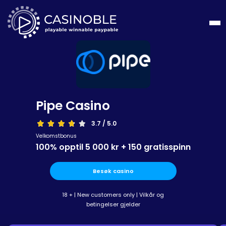
akeranmeldelser
ttspill
t
Pipe Casino
ay
read
3.7 / 5.0
r
t
Velkomstbonus
et
Vær
ulette
100% opptil 5 000 kr + 150 gratisspinn
taza
d
ga Fire
Oppmerksom
t
aze
Besøk casino
egas
t
Ansvarlig
ulette
Pengespill
htning
18 + | New customers only |
Vilkår og
ulette
betingelser gjelder
ky Ball