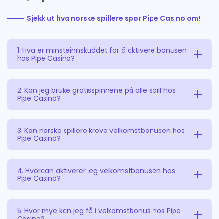
Sjekk ut hva norske spillere spør Pipe Casino om!
1. Hva er minsteinnskuddet for å aktivere bonusen
hos Pipe Casino?
Minsteinnskuddet for å aktivere velkomstbonusen på
2. Kan jeg bruke gratisspinnene på alle spill hos
Pipe Casino?
100% opptil 5 000 kr og 150 gratisspinn hos Pipe
Casino er vanligvis 200 NOK. Dette må gjøres i én
Nei, gratisspinnene fra velkomstbonusen er ofte
3. Kan norske spillere kreve velkomstbonusen hos
transaksjon.
Pipe Casino?
begrenset til et utvalg av populære spilleautomater
valgt av Pipe Casino. Sjekk alltid bonusvilkårene for
Ja, norske spillere kan absolutt kreve den generøse
4. Hvordan aktiverer jeg velkomstbonusen hos
gjeldende spill.
Pipe Casino?
velkomstbonusen på 100% opptil 5 000 kr og 150
gratisspinn hos Pipe Casino. Registrering er
Du aktiverer velkomstbonusen ved å registrere deg
5. Hvor mye kan jeg få i velkomstbonus hos Pipe
nødvendig.
Casino?