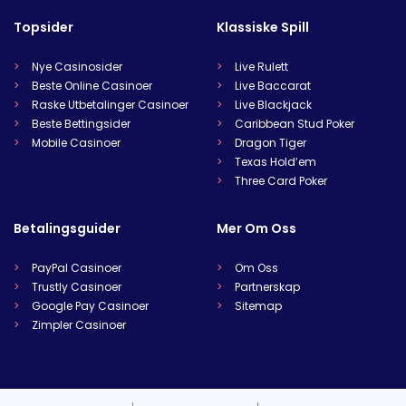
Topsider
Klassiske Spill
Nye Casinosider
Live Rulett
Beste Online Casinoer
Live Baccarat
Raske Utbetalinger Casinoer
Live Blackjack
Beste Bettingsider
Caribbean Stud Poker
Mobile Casinoer
Dragon Tiger
Texas Hold’em
Three Card Poker
Betalingsguider
Mer Om Oss
PayPal Casinoer
Om Oss
Trustly Casinoer
Partnerskap
Google Pay Casinoer
Sitemap
Zimpler Casinoer