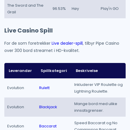
The Sword and The
96.53%
Høy
Play'n GO
Grail
Live Casino Spill
For de som foretrekker
Live dealer-spill
, tilbyr Pipe Casino
over 300 bord streamet i HD-kvalitet.
Leverandør
Spillkategori
Beskrivelse
Inkluderer VIP Roulette og
Evolution
Rulett
Lightning Roulette.
Mange bord med ulike
Evolution
Blackjack
innsatsgrenser.
Speed Baccarat og No
Evolution
Baccarat
Commission Baccarat.