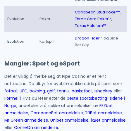
Caribbean Stud Poker™
,
Evolution
Poker
Three Card Poker™
,
Texas Hold’em™
.
Dragon Tiger™
og Side
Evolution
Kortspill
Bet City.
Mangler: Sport og eSport
Det er viktig å merke seg at Pipe Casino er et rent
nettcasino. De tilbyr for øyeblikket ikke odds på sport som
fotball
,
UFC
,
boksing
,
golf
,
tennis
,
basketball
,
ishockey
eller
Formel 1
. Hvis du leter etter de
beste sportsbetting-sidene i
Norge
, anbefaler vi å sjekke ut anmeldelser av
FEZbet
anmeldelse
,
CampeonBet anmeldelse
,
20Bet anmeldelse
,
Mr Green anmeldelse
,
Unibet anmeldelse
,
1xBet anmeldelse
eller
ComeOn anmeldelse
.