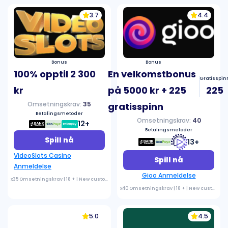
3.7
4.4
Bonus
Bonus
100% opptil 2 300
En velkomstbonus
Gratisspin
kr
på 5000 kr + 225
225
Omsetningskrav:
35
gratisspinn
Betalingsmetoder
Omsetningskrav:
40
12+
Betalingsmetoder
Spill nå
13+
VideoSlots Casino
Spill nå
Anmeldelse
Gioo Anmeldelse
x35 Omsetningskrav | 18 + | New customers only |
Vilkår og betingelser gjelder
x40 Omsetningskrav | 18 + | New customers only |
5.0
4.5