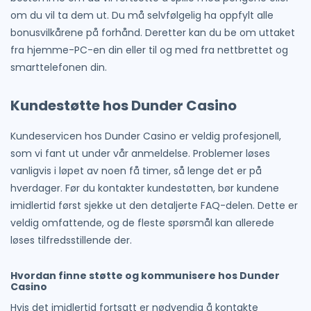
om du vil ta dem ut. Du må selvfølgelig ha oppfylt alle
bonusvilkårene på forhånd. Deretter kan du be om uttaket
fra hjemme-PC-en din eller til og med fra nettbrettet og
smarttelefonen din.
Kundestøtte hos Dunder Casino
Kundeservicen hos Dunder Casino er veldig profesjonell,
som vi fant ut under vår anmeldelse. Problemer løses
vanligvis i løpet av noen få timer, så lenge det er på
hverdager. Før du kontakter kundestøtten, bør kundene
imidlertid først sjekke ut den detaljerte FAQ-delen. Dette er
veldig omfattende, og de fleste spørsmål kan allerede
løses tilfredsstillende der.
Hvordan finne støtte og kommunisere hos Dunder
Casino
Hvis det imidlertid fortsatt er nødvendig å kontakte