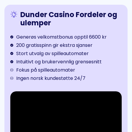
Dunder Casino Fordeler og
ulemper
Generøs velkomstbonus opptil 6600 kr
200 gratisspinn gir ekstra sjanser
Stort utvalg av spilleautomater
Intuitivt og brukervennlig grensesnitt
Fokus på spilleautomater
Ingen norsk kundestøtte 24/7