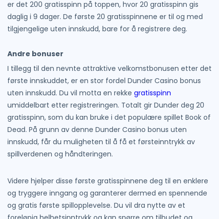
er det 200 gratisspinn på toppen, hvor 20 gratisspinn gis
daglig i 9 dager. De første 20 gratisspinnene er til og med
tilgjengelige uten innskudd, bare for å registrere deg.
Andre bonuser
I tillegg til den nevnte attraktive velkomstbonusen etter det
første innskuddet, er en stor fordel Dunder Casino bonus
uten innskudd. Du vil motta en rekke
gratisspinn
umiddelbart etter registreringen. Totalt gir Dunder deg 20
gratisspinn, som du kan bruke i det populære spillet Book of
Dead. På grunn av denne Dunder Casino bonus uten
innskudd, får du muligheten til å få et førsteinntrykk av
spillverdenen og håndteringen.
Videre hjelper disse første gratisspinnene deg til en enklere
og tryggere inngang og garanterer dermed en spennende
og gratis første spillopplevelse. Du vil dra nytte av et
foreløpig helhetsinntrykk og kan spørre om tilbudet og