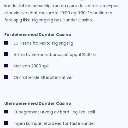
kundestøtten personlig, kan du gjøre det enten via e-post
eller via live chat mellom kl. 10:00 og 0:30. En hotline er
foreløpig ikke tilgjengelig hos Dunder Casino.
Fordelene med Dunder Casino
EU-lisens fra Malta tilgjengelig
Attraktiv velkomstbonus på opptil 2500 kr
Mer enn 2000 spill
Omfattende filteralternativer
Ulempene med Dunder Casino
Et begrenset utvalg av bord- og live-spill
Ingen kampanjefordeler for faste kunder