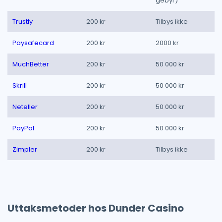
gebyr)
Trustly
200 kr
Tilbys ikke
Paysafecard
200 kr
2000 kr
MuchBetter
200 kr
50 000 kr
Skrill
200 kr
50 000 kr
Neteller
200 kr
50 000 kr
PayPal
200 kr
50 000 kr
Zimpler
200 kr
Tilbys ikke
Uttaksmetoder hos Dunder Casino