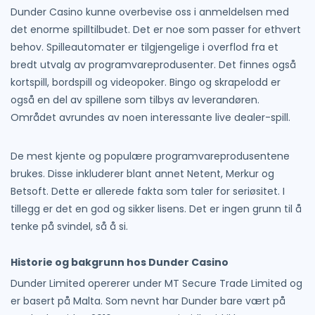
Dunder Casino kunne overbevise oss i anmeldelsen med
det enorme spilltilbudet. Det er noe som passer for ethvert
behov. Spilleautomater er tilgjengelige i overflod fra et
bredt utvalg av programvareprodusenter. Det finnes også
kortspill, bordspill og videopoker. Bingo og skrapelodd er
også en del av spillene som tilbys av leverandøren.
Området avrundes av noen interessante live dealer-spill.
De mest kjente og populære programvareprodusentene
brukes. Disse inkluderer blant annet Netent, Merkur og
Betsoft. Dette er allerede fakta som taler for seriøsitet. I
tillegg er det en god og sikker lisens. Det er ingen grunn til å
tenke på svindel, så å si.
Historie og bakgrunn hos Dunder Casino
Dunder Limited opererer under MT Secure Trade Limited og
er basert på Malta. Som nevnt har Dunder bare vært på