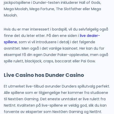
jackpotspillene i Dunder-testen inkluderer Hall of Gods,
Mega Moolah, Mega Fortune, The Slotfather eller Mega
Moolah.
Hvis du er mer interessert i bordspill, vil du selvfølgelig også
finne det du leter etter. På den ene siden i
live dealer-
spillene
, som vi vil introdusere i detalj i det følgende
avsnittet. Men også i det vanlige kasinoet. Her kan du for
eksempel få din egen Dunder Poker-opplevelse, men også
spille rulett, blackjack, craps, baccarat eller Pai Gow.
Live Casino hos Dunder Casino
Et utmerket live-tilbud avrunder Dunders spillutvalg perfekt.
Alle spillene som er tilgjengelige her kommer fra studioene
til NextGen Gaming. Det eneste unntaket er live rulett fra
NetEnt. Kvaliteten på live-spillene er veldig god, slik du kan
forvente av eksperter som NextGen Gaming og NetEnt.