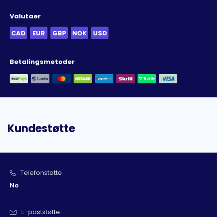
Shooting
Sic Bo
Valutaer
Slingo
Slots
CAD
EUR
GBP
NOK
USD
Sports Betting
Table Games
Texas Holdem
Video Poker
Betalingsmetoder
Video Slots
Kundestøtte
Telefonstøtte
No
E-poststøtte