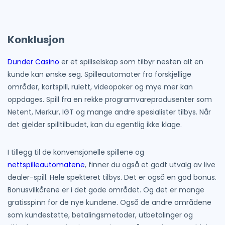
Konklusjon
Dunder Casino
er et spillselskap som tilbyr nesten alt en
kunde kan ønske seg. Spilleautomater fra forskjellige
områder, kortspill, rulett, videopoker og mye mer kan
oppdages. Spill fra en rekke programvareprodusenter som
Netent, Merkur, IGT og mange andre spesialister tilbys. Når
det gjelder spilltilbudet, kan du egentlig ikke klage.
I tillegg til de konvensjonelle spillene og
nettspilleautomatene
, finner du også et godt utvalg av live
dealer-spill. Hele spekteret tilbys. Det er også en god bonus.
Bonusvilkårene er i det gode området. Og det er mange
gratisspinn for de nye kundene. Også de andre områdene
som kundestøtte, betalingsmetoder, utbetalinger og