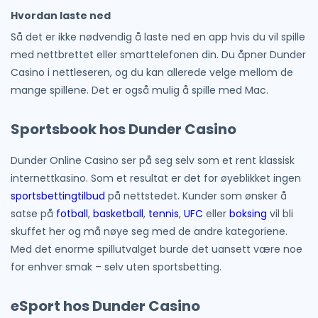
Hvordan laste ned
Så det er ikke nødvendig å laste ned en app hvis du vil spille
med nettbrettet eller smarttelefonen din. Du åpner Dunder
Casino i nettleseren, og du kan allerede velge mellom de
mange spillene. Det er også mulig å spille med Mac.
Sportsbook hos Dunder Casino
Dunder Online Casino ser på seg selv som et rent klassisk
internettkasino. Som et resultat er det for øyeblikket ingen
sportsbettingtilbud
på nettstedet. Kunder som ønsker å
satse på
fotball
,
basketball
,
tennis
,
UFC
eller
boksing
vil bli
skuffet her og må nøye seg med de andre kategoriene.
Med det enorme spillutvalget burde det uansett være noe
for enhver smak – selv uten sportsbetting.
eSport hos Dunder Casino