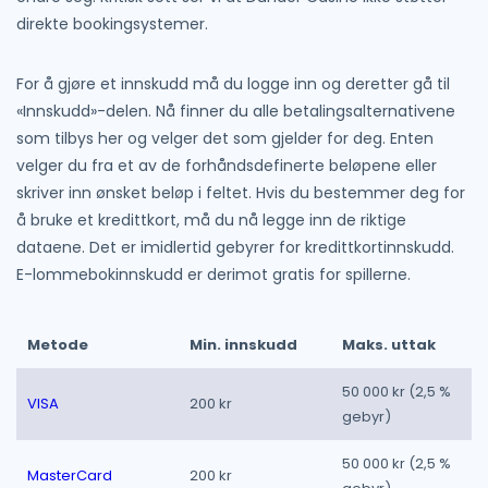
direkte bookingsystemer.
For å gjøre et innskudd må du logge inn og deretter gå til
«Innskudd»-delen. Nå finner du alle betalingsalternativene
som tilbys her og velger det som gjelder for deg. Enten
velger du fra et av de forhåndsdefinerte beløpene eller
skriver inn ønsket beløp i feltet. Hvis du bestemmer deg for
å bruke et kredittkort, må du nå legge inn de riktige
dataene. Det er imidlertid gebyrer for kredittkortinnskudd.
E-lommebokinnskudd er derimot gratis for spillerne.
Metode
Min. innskudd
Maks. uttak
50 000 kr (2,5 %
VISA
200 kr
gebyr)
50 000 kr (2,5 %
MasterCard
200 kr