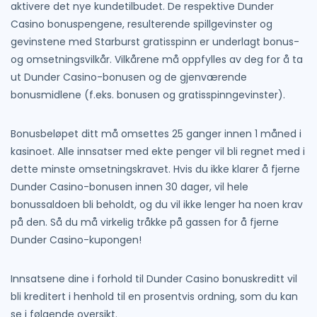
aktivere det nye kundetilbudet. De respektive Dunder
Casino bonuspengene, resulterende spillgevinster og
gevinstene med Starburst gratisspinn er underlagt bonus-
og omsetningsvilkår. Vilkårene må oppfylles av deg for å ta
ut Dunder Casino-bonusen og de gjenværende
bonusmidlene (f.eks. bonusen og gratisspinngevinster).
Bonusbeløpet ditt må omsettes 25 ganger innen 1 måned i
kasinoet. Alle innsatser med ekte penger vil bli regnet med i
dette minste omsetningskravet. Hvis du ikke klarer å fjerne
Dunder Casino-bonusen innen 30 dager, vil hele
bonussaldoen bli beholdt, og du vil ikke lenger ha noen krav
på den. Så du må virkelig tråkke på gassen for å fjerne
Dunder Casino-kupongen!
Innsatsene dine i forhold til Dunder Casino bonuskreditt vil
bli kreditert i henhold til en prosentvis ordning, som du kan
se i følgende oversikt.