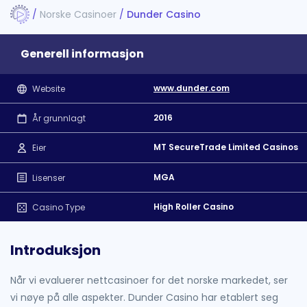
ulette
Norske Casinoer
Dunder Casino
e of
e Gods
Generell informasjon
ulette
antum
www.dunder.com
Website
ulette
Xtreme
2016
År grunnlagt
htning
ulette
MT SecureTrade Limited Casinos
Eier
MGA
Lisenser
High Roller Casino
Casino Type
Introduksjon
Når vi evaluerer nettcasinoer for det norske markedet, ser
vi nøye på alle aspekter. Dunder Casino har etablert seg