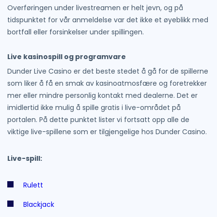
Overføringen under livestreamen er helt jevn, og på
tidspunktet for vår anmeldelse var det ikke et øyeblikk med
bortfall eller forsinkelser under spillingen.
Live kasinospill og programvare
Dunder Live Casino er det beste stedet å gå for de spillerne
som liker å få en smak av kasinoatmosfære og foretrekker
mer eller mindre personlig kontakt med dealerne. Det er
imidlertid ikke mulig å spille gratis i live-området på
portalen. På dette punktet lister vi fortsatt opp alle de
viktige live-spillene som er tilgjengelige hos Dunder Casino.
Live-spill:
Rulett
Blackjack