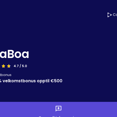
Ca
ub House
e Monopoly
l of Duty
Informasjonskapsler
Dunder Omtale
Apple Pay
22Bet
Jackpot City Casino
Ansvarlig Pengespill
Spread Bet Roulette
aBoa
d
e Crazy Time
 GO
Ansvarsfraskrivelse
Jackpot City Omtale
Google Pay
Betway
21 Casino
Mega Fire Blaze Roulette
ay
 Bass Bonanza Megaways
ta 2 Norway
Personvernregler
Lucky Days Omtale
PayPal
iBet
Vulkan Vegas
Lightning Roulette
4.7 / 5.0
rd
s
at Rhino Megaways
ague of Legends
Vilkår og betingelser
RIZK Omtale
Skrill
PowBet
Lucky Ball Roulette
rge
 Spin a Win
erwatch
Spin Casino Omtale
MuchBetter
Sportaza
Age of the Gods Roulette
tbonus
 Spins
 Wants to Be a Millionaire
rcraft 2
Caxino Omtale
Zimpler Norge
20Bet
Quantum Roulette
% velkomstbonus opptil €500
 Casino
e Funky Time
EcoPayz Norge
LeoVegas
XXXtreme Lightning Roulette
Bets Blackjack
Neteller
Astropay
Trustly