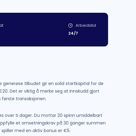
at
Arbeidstid
24/7
enerøse tilbudet gir en solid startkapital for de
€20. Det er viktig å merke seg at innskudd gjort
n første transaksjonen.
les over ti dager. Du mottar 20 spinn umiddelbart
du oppfylle et omsetningskrav på 30 ganger summen
spiller med en aktiv bonus er €5.