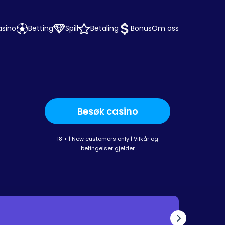
sino
Betting
Spill
Betaling
Bonus
Om oss
Besøk casino
18 + | New customers only |
Vilkår og
betingelser gjelder