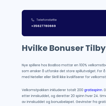
Telefonstøtte
+35627780669
Hvilke Bonuser Tilb
Nye spillere hos BoaBoa mottar en 100% velkomstbon
som ønsker å utforske det store spillutvalget. For 
med Neteller eller Skrill ikke kvalifiserer for velk
Velkomstpakken inkluderer totalt 200
gratisspinn
. 
etter innskuddet, og deretter 20 spinn hver 24. t
av innskuddet og bonusbeløpet. Gevinster fra grat