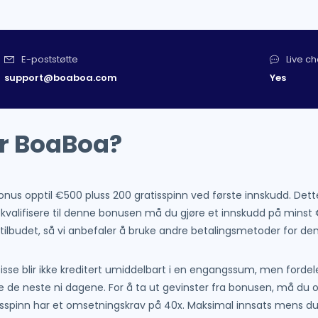
E-poststøtte
Live ch
support@boaboa.com
Yes
yr BoaBoa?
us opptil €500 pluss 200 gratisspinn ved første innskudd. Dette g
å kvalifisere til denne bonusen må du gjøre et innskudd på minst 
omsttilbudet, så vi anbefaler å bruke andre betalingsmetoder for de
Disse blir ikke kreditert umiddelbart i en engangssum, men forde
ime de neste ni dagene. For å ta ut gevinster fra bonusen, må 
isspinn har et omsetningskrav på 40x. Maksimal innsats mens du 