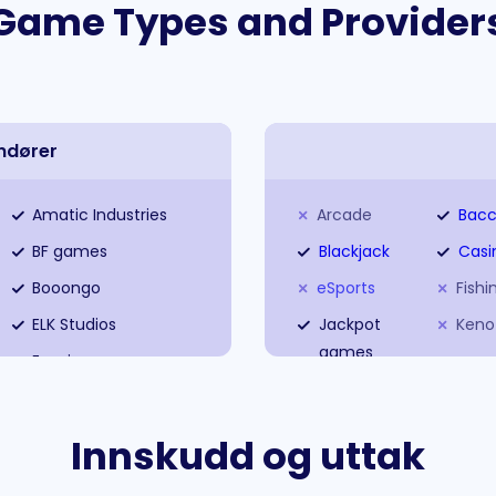
Game Types and Provider
ndører
Amatic Industries
Arcade
Bacc
BF games
Blackjack
Casi
Booongo
eSports
Fishi
ELK Studios
Jackpot
Keno
games
Ezugi
Live dealer
Live
GameArt
games
Sho
Golden Hero
Innskudd og uttak
Others
Plink
IronDog
Scratch Cards
Scra