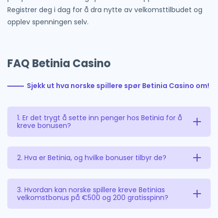
Registrer deg i dag for å dra nytte av velkomsttilbudet og
opplev spenningen selv.
FAQ Betinia Casino
Sjekk ut hva norske spillere spør Betinia Casino om!
1. Er det trygt å sette inn penger hos Betinia for å
kreve bonusen?
Ja, Betinia er lisensiert og bruker avansert SSL-
2. Hva er Betinia, og hvilke bonuser tilbyr de?
kryptering for å sikre alle transaksjoner. Du kan trygt
sette inn penger for å kreve din velkomstbonus.
Betinia er et populært nettcasino og sportsbook
3. Hvordan kan norske spillere kreve Betinias
velkomstbonus på €500 og 200 gratisspinn?
som tilbyr en generøs €500 velkomstbonus pluss
200 gratisspinn til nye norske spillere.