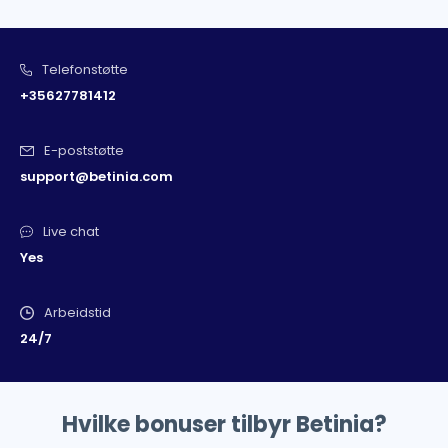
Telefonstøtte
+35627781412
E-poststøtte
support@betinia.com
Live chat
Yes
Arbeidstid
24/7
Hvilke bonuser tilbyr Betinia?