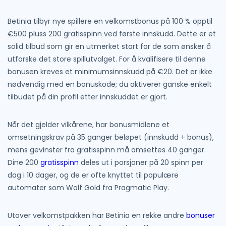
Betinia tilbyr nye spillere en velkomstbonus på 100 % opptil
€500 pluss 200 gratisspinn ved første innskudd. Dette er et
solid tilbud som gir en utmerket start for de som ønsker å
utforske det store spillutvalget. For å kvalifisere til denne
bonusen kreves et minimumsinnskudd på €20. Det er ikke
nødvendig med en bonuskode; du aktiverer ganske enkelt
tilbudet på din profil etter innskuddet er gjort.
Når det gjelder vilkårene, har bonusmidlene et
omsetningskrav på 35 ganger beløpet (innskudd + bonus),
mens gevinster fra gratisspinn må omsettes 40 ganger.
Dine 200
gratisspinn
deles ut i porsjoner på 20 spinn per
dag i 10 dager, og de er ofte knyttet til populære
automater som Wolf Gold fra Pragmatic Play.
Utover velkomstpakken har Betinia en rekke andre
bonuser