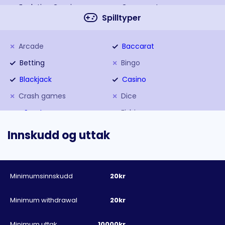
Evolution Gaming
Gamomat
Spilltyper
Givme Games
Golden Hero
Hacksaw Gaming
Inspired Gaming
Arcade
Baccarat
IronDog
JustForTheWin
Betting
Bingo
Kalamba Games
Leap Gaming
Blackjack
Casino
Lightning Box
Merkur
Crash games
Dice
Microgaming
NetEnt
eSports
Fishing
NetGaming
Nolimit City
Instant Win
Jackpot
Innskudd og uttak
Novomatic
Oryx
Jackpot games
Keno
PG Soft
Play’n Go
Live Casino
Live Dealer
Playson
Playtech
Minimumsinnskudd
20kr
Live dealer games
Live Game Show
Push Gaming
Quickspin
Lottery
Mine Games
Minimum withdrawal
20kr
Red Rake
Red Tiger
Others
Plinko
Relax Gaming
SG
Minimum uttak
10000kr