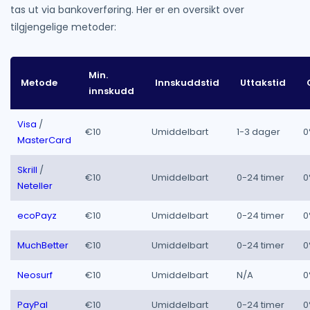
tas ut via bankoverføring. Her er en oversikt over
tilgjengelige metoder:
Min.
Metode
Innskuddstid
Uttakstid
innskudd
Visa
/
€10
Umiddelbart
1-3 dager
0
MasterCard
Skrill
/
€10
Umiddelbart
0-24 timer
0
Neteller
ecoPayz
€10
Umiddelbart
0-24 timer
0
MuchBetter
€10
Umiddelbart
0-24 timer
0
Neosurf
€10
Umiddelbart
N/A
0
PayPal
€10
Umiddelbart
0-24 timer
0