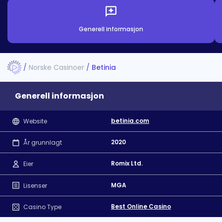
ulette
e of
e Gods
Generell informasjon
ulette
antum
ulette
Norske Casinoer
Betinia
Xtreme
htning
Generell informasjon
ulette
betinia.com
Website
2020
År grunnlagt
Romix Ltd.
Eier
MGA
Lisenser
Best Online Casino
Casino Type