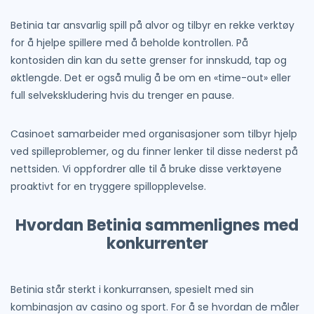
Betinia tar ansvarlig spill på alvor og tilbyr en rekke verktøy
for å hjelpe spillere med å beholde kontrollen. På
kontosiden din kan du sette grenser for innskudd, tap og
øktlengde. Det er også mulig å be om en «time-out» eller
full selvekskludering hvis du trenger en pause.
Casinoet samarbeider med organisasjoner som tilbyr hjelp
ved spilleproblemer, og du finner lenker til disse nederst på
nettsiden. Vi oppfordrer alle til å bruke disse verktøyene
proaktivt for en tryggere spillopplevelse.
Hvordan Betinia sammenlignes med
konkurrenter
Betinia står sterkt i konkurransen, spesielt med sin
kombinasjon av casino og sport. For å se hvordan de måler