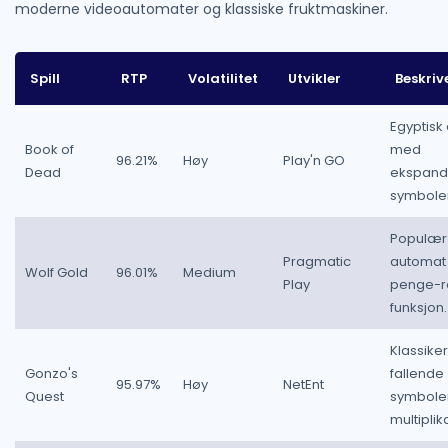
moderne videoautomater og klassiske fruktmaskiner.
Spill
RTP
Volatilitet
Utvikler
Beskriv
Egyptisk
Book of
med
96.21%
Høy
Play'n GO
Dead
ekspand
symboler
Populær
Pragmatic
automat
Wolf Gold
96.01%
Medium
Play
penge-r
funksjon.
Klassike
Gonzo's
fallende
95.97%
Høy
NetEnt
Quest
symbole
multiplik