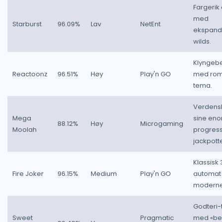
Fargerik
med
Starburst
96.09%
Lav
NetEnt
ekspand
wilds.
Klyngebe
Reactoonz
96.51%
Høy
Play'n GO
med ro
tema.
Verdensk
Mega
sine en
88.12%
Høy
Microgaming
Moolah
progress
jackpotte
Klassisk 
Fire Joker
96.15%
Medium
Play'n GO
automat
moderne 
Godteri
Sweet
Pragmatic
med «bet