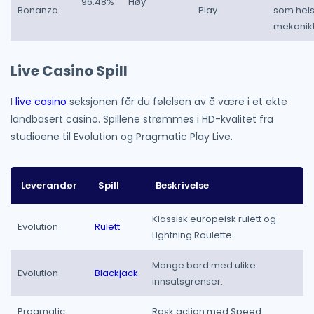
96.48%
Høy
Bonanza
Play
som hels
mekanik
Live Casino Spill
I
live casino
seksjonen får du følelsen av å være i et ekte
landbasert casino. Spillene strømmes i HD-kvalitet fra
studioene til Evolution og Pragmatic Play Live.
Leverandør
Spill
Beskrivelse
Klassisk europeisk rulett og
Evolution
Rulett
Lightning Roulette.
Mange bord med ulike
Evolution
Blackjack
innsatsgrenser.
Pragmatic
Rask action med Speed