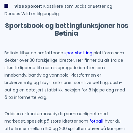
Videopoker:
Klassikere som Jacks or Better og
Deuces Wild er tilgjengelig.
Sportsbook og bettingfunksjoner hos
Betinia
Betinia tilbyr en omfattende
sportsbetting
plattform som
dekker over 30 forskjellige idretter. Her finner du alt fra de
største ligaene til mer nisjepregede idretter som
innebandy, bandy og vannpolo. Plattformen er
brukervennlig og tilbyr funksjoner som live betting, cash-
out og en detaljert statistikk-seksjon for å hjelpe deg med
å ta informerte valg.
Oddsen er konkurransedyktig sammenlignet med
markedet, spesielt på store idretter som
fotball
, hvor du
ofte finner mellom 150 og 200 spillalternativer på kamper i