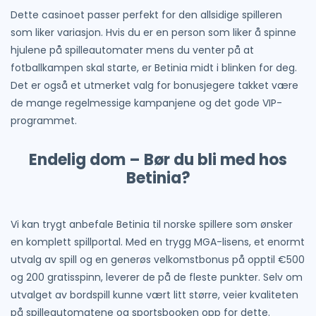
Dette casinoet passer perfekt for den allsidige spilleren
som liker variasjon. Hvis du er en person som liker å spinne
hjulene på spilleautomater mens du venter på at
fotballkampen skal starte, er Betinia midt i blinken for deg.
Det er også et utmerket valg for bonusjegere takket være
de mange regelmessige kampanjene og det gode VIP-
programmet.
Endelig dom – Bør du bli med hos
Betinia?
Vi kan trygt anbefale Betinia til norske spillere som ønsker
en komplett spillportal. Med en trygg MGA-lisens, et enormt
utvalg av spill og en generøs velkomstbonus på opptil €500
og 200 gratisspinn, leverer de på de fleste punkter. Selv om
utvalget av bordspill kunne vært litt større, veier kvaliteten
på spilleautomatene og sportsbooken opp for dette.