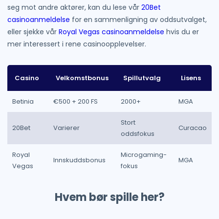
seg mot andre aktører, kan du lese vår
20Bet
casinoanmeldelse
for en sammenligning av oddsutvalget,
eller sjekke vår
Royal Vegas casinoanmeldelse
hvis du er
mer interessert i rene casinoopplevelser.
Casino
Velkomstbonus
Spillutvalg
Lisens
Betinia
€500 + 200 FS
2000+
MGA
Stort
20Bet
Varierer
Curacao
oddsfokus
Royal
Microgaming-
Innskuddsbonus
MGA
Vegas
fokus
Hvem bør spille her?