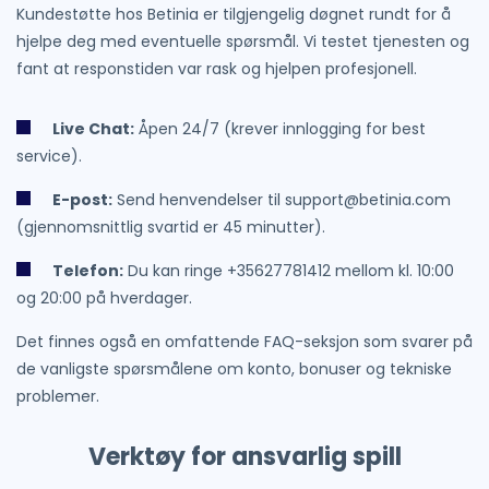
Kundestøtte hos Betinia er tilgjengelig døgnet rundt for å
hjelpe deg med eventuelle spørsmål. Vi testet tjenesten og
fant at responstiden var rask og hjelpen profesjonell.
Live Chat:
Åpen 24/7 (krever innlogging for best
service).
E-post:
Send henvendelser til support@betinia.com
(gjennomsnittlig svartid er 45 minutter).
Telefon:
Du kan ringe +35627781412 mellom kl. 10:00
og 20:00 på hverdager.
Det finnes også en omfattende FAQ-seksjon som svarer på
de vanligste spørsmålene om konto, bonuser og tekniske
problemer.
Verktøy for ansvarlig spill