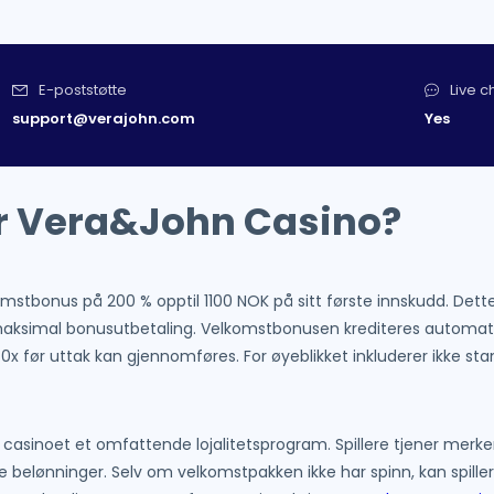
E-poststøtte
Live c
support@verajohn.com
Yes
yr Vera&John Casino?
tbonus på 200 % opptil 1100 NOK på sitt første innskudd. Dette ti
ir maksimal bonusutbetaling. Velkomstbonusen krediteres automa
 før uttak kan gjennomføres. For øyeblikket inkluderer ikke stan
er casinoet et omfattende lojalitetsprogram. Spillere tjener merk
ke belønninger. Selv om velkomstpakken ikke har spinn, kan spille