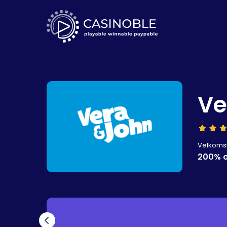
Gates of Olympus 1000
Nye Casinoer
Cashback
Basketball
Om oss
Kredittkort
The Cl
Liv
Cal
Ve
Big Bass Splash
Beste Nettcasinoer
Gratisspill
Boksing
Kontakt Oss
Mastercar
Wildz
Liv
CS
Madame Destiny
Mobile Casinoer
Gratisspinn
Fotball
Partnerskap
VISA
SpinAw
Big
Do
Gates of Olympus
Casinoer med Raske Uttak
Innskuddsfri
Formel 1
Nyheter
Paysafeca
NY Spin
Gre
Le
Sugar Rush 1000
Laveste Innskudds Casinoer
Golf
Neosurf No
21.com
Live
Ov
Velkoms
Sweet Bonanza
Spilleautomater
Ishockey
Captain
Who
Sta
200% o
Sugar Rush
Tennis
Cookie
Liv
The Dog House Megaways
UFC
All 