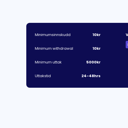
Leander Games
Lightning Box
NetEnt
NextGen
Oryx
Play’n Go
Push Gaming
Quickspin
Minimumsinnskudd
10kr
Realistic
Red Tiger
SG
Side City
Minimum withdrawal
10kr
Sthlm Gaming
SUNFOX Games
Minimum uttak
5000kr
Yggdrasil
Uttakstid
24-48hrs