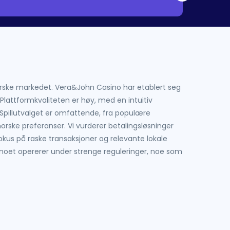
norske markedet. Vera&John Casino har etablert seg
 Plattformkvaliteten er høy, med en intuitiv
Spillutvalget er omfattende, fra populære
 norske preferanser. Vi vurderer betalingsløsninger
okus på raske transaksjoner og relevante lokale
asinoet opererer under strenge reguleringer, noe som