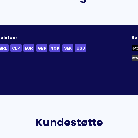
Microgaming
Scratch Cards
Scra
Nolimit City
Slingo
Slots
Pragmatic Play
Texas Holdem
Vide
Rabcat
Valutaer
Be
Relax Gaming
BRL
CLP
EUR
GBP
NOK
SEK
USD
Slingo Originals
Thunderkick
Kundestøtte