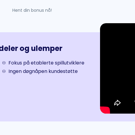
Hent din bonus nå!
deler og ulemper
Fokus på etablerte spillutviklere
Ingen døgnåpen kundestøtte