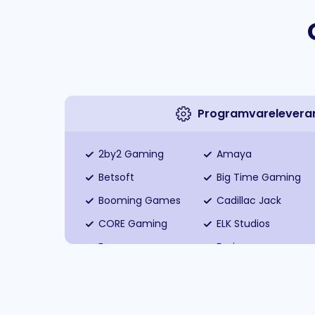
Programvarelevera
2by2 Gaming
Amaya
Betsoft
Big Time Gaming
Booming Games
Cadillac Jack
CORE Gaming
ELK Studios
Eyecon
Foxium
gamevy
Gamomat
iSoftBet
JustForTheWin