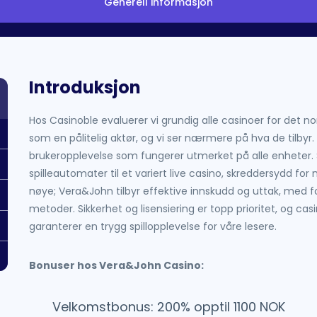
Generell informasjon
Introduksjon
Hos Casinoble evaluerer vi grundig alle casinoer for det 
som en pålitelig aktør, og vi ser nærmere på hva de tilbyr.
brukeropplevelse som fungerer utmerket på alle enheter. 
spilleautomater til et variert live casino, skreddersydd for
nøye; Vera&John tilbyr effektive innskudd og uttak, med f
metoder. Sikkerhet og lisensiering er topp prioritet, og c
garanterer en trygg spillopplevelse for våre lesere.
Bonuser hos Vera&John Casino:
Velkomstbonus: 200% opptil 1100 NOK