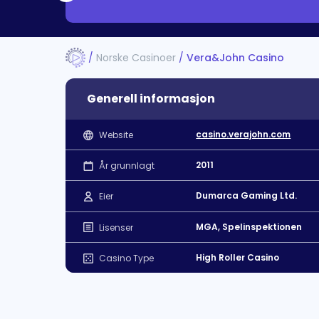
Norske Casinoer
Vera&John Casino
Generell informasjon
casino.verajohn.com
Website
2011
År grunnlagt
Dumarca Gaming Ltd.
Eier
MGA, Spelinspektionen
Lisenser
High Roller Casino
Casino Type