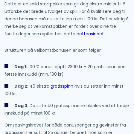
Dette er en solid startpakke som gir deg ekstra midler til å
utforske det brede utvalget av spill. For å kvalifisere deg til
denne bonusen må du sette inn minst 100 kr. Det er viktig å
merke seg at velkomstpakken er fordelt over dine tre
første dager som spiller hos dette
nettcasinoet
.
Strukturen på velkomstbonusen er som følger:
Dag 1:
100 % bonus opptil 2300 kr + 20 gratisspinn ved
første innskudd (min. 100 kr).
Dag 2:
40 ekstra
gratisspinn
hvis du setter inn minst
100 kr.
Dag 3:
De siste 40 gratisspinnene tildeles ved et tredje
innskudd på minst 100 kr.
Omsetningskravet for både bonuspenger og gevinster fra
gratisspinn er satt til 35 ganger beløpet, noe som er