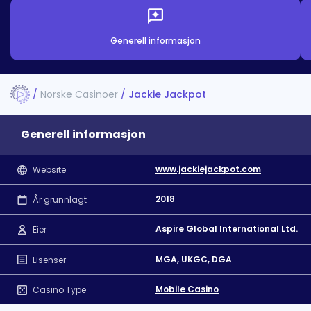
ulette
e of
e Gods
Generell informasjon
ulette
antum
ulette
Norske Casinoer
Jackie Jackpot
Xtreme
htning
Generell informasjon
ulette
www.jackiejackpot.com
Website
2018
År grunnlagt
Aspire Global International Ltd.
Eier
MGA, UKGC, DGA
Lisenser
Mobile Casino
Casino Type