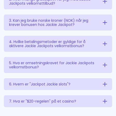
Jackpots velkomsttilbud?
opptil 2300 kr og 100 gratisspinn ved å registrere seg
og gjøre et kvalifiserende første innskudd.
Du mottar 100 gratisspinn som en del av
3. Kan jeg bruke norske kroner (NOK) når jeg
krever bonusen hos Jackie Jackpot?
velkomstpakken hos Jackie Jackpot. Disse fordeles
over de første dagene etter ditt første kvalifiserende
Ja, Jackie Jackpot tillater norske spillere å bruke
4. Hvilke betalingsmetoder er gyldige for å
innskudd.
aktivere Jackie Jackpots velkomstbonus?
NOK for innskudd og uttak. Dette gjelder også for å
aktivere og spille med velkomstbonusen uten
De fleste vanlige betalingsmetoder som Visa,
5. Hva er omsetningskravet for Jackie Jackpots
vekslingsgebyrer.
velkomstbonus?
Mastercard, Neteller og Skrill er gyldige for å aktivere
bonusen. Sjekk alltid de spesifikke vilkårene.
Omsetningskravet for velkomstbonusen hos Jackie
6. Hvem er "Jackpot Jackie slots"?
Jackpot er 35x bonusbeløpet. Dette må oppfylles
før uttak av gevinster kan gjøres.
«Jackpot Jackie slots» er ikke et spesifikt spill eller
7. Hva er "$20-regelen" på et casino?
en person tilknyttet Jackie Jackpot casino. Det er
sannsynligvis en generell søkefrase uten direkte