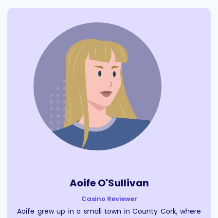
«$20-regelen» er en uformell retningslinje for å tipse
tilknytning.
dealere med en $20-seddel skjult under sjetonger.
Det er ingen offisiell casinoregel, men en praksis
blant spillere.
Aoife O'Sullivan
Casino Reviewer
Aoife grew up in a small town in County Cork, where