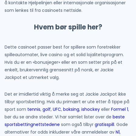
å kontakte Hjelpelinjen eller internasjonale organisasjoner
som lenkes til fra casinoets nettside.
Hvem bør spille her?
Dette casinoet passer best for spillere som foretrekker
spilleautomater, live casino og et solid lojalitetsprogram.
Hvis du er en «bonusjeger» eller en som setter pris på et
enkelt, brukervennlig grensesnitt på norsk, er Jackie
Jackpot et utmerket valg.
Det er imidlertid viktig å merke seg at Jackie Jackpot ikke
tilbyr sportsbetting. Hvis du primært er ute etter å tippe på
sport som
tennis
,
golf
,
UFC
,
boksing
,
ishockey
eller
Formel 1
,
bør du se andre steder. Vi har samlet lister over de
beste
sportsbettingnettstedene
som også tilbyr
gratisspill
. Gode
alternativer for odds inkluderer våre anmeldelser av
N1
,