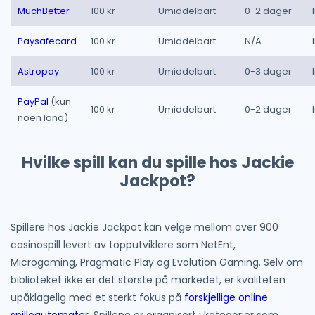
MuchBetter
100 kr
Umiddelbart
0-2 dager
Paysafecard
100 kr
Umiddelbart
N/A
Astropay
100 kr
Umiddelbart
0-3 dager
PayPal
(kun
100 kr
Umiddelbart
0-2 dager
noen land)
Hvilke spill kan du spille hos Jackie
Jackpot?
Spillere hos Jackie Jackpot kan velge mellom over 900
casinospill levert av topputviklere som NetEnt,
Microgaming, Pragmatic Play og Evolution Gaming. Selv om
biblioteket ikke er det største på markedet, er kvaliteten
upåklagelig med et sterkt fokus på
forskjellige online