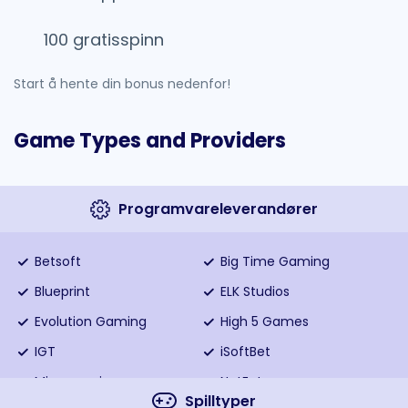
100 gratisspinn
Start å hente din bonus nedenfor!
Game Types and Providers
Programvareleverandører
Betsoft
Big Time Gaming
Blueprint
ELK Studios
Evolution Gaming
High 5 Games
IGT
iSoftBet
Microgaming
NetEnt
Spilltyper