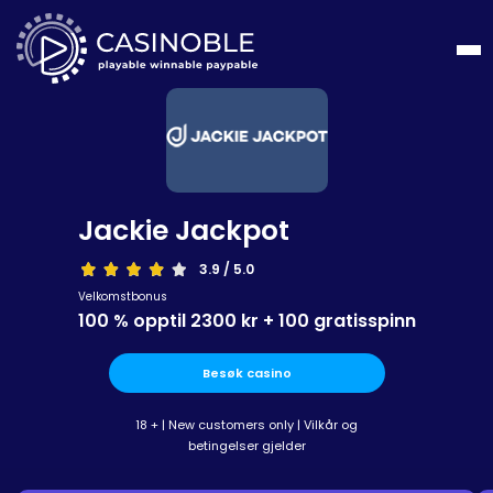
akeranmeldelser
ttspill
t
Jackie Jackpot
ay
read
3.9 / 5.0
r
t
Velkomstbonus
et
Vær
ulette
100 % opptil 2300 kr + 100 gratisspinn
taza
d
ga Fire
Oppmerksom
t
aze
Besøk casino
egas
t
Ansvarlig
ulette
Pengespill
htning
18 + | New customers only |
Vilkår og
ulette
betingelser gjelder
ky Ball