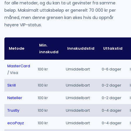
for alle metoder, og du kan ta ut gevinster fra samme
beløp. Maksimalt uttaksbeløp er generelt 70 000 kr per
måned, men denne grensen kan økes hvis du oppnår
høyere VIP-status.
Min.
Metode
Innskuddstid
Uttakstid
innskudd
MasterCard
100 kr
Umiddelbart
0-6 dager
/ Visa
Skrill
100 kr
Umiddelbart
0-2 dager
Neteller
100 kr
Umiddelbart
0-2 dager
Trustly
100 kr
Umiddelbart
0-4 dager
ecoPayz
100 kr
Umiddelbart
0-4 dager