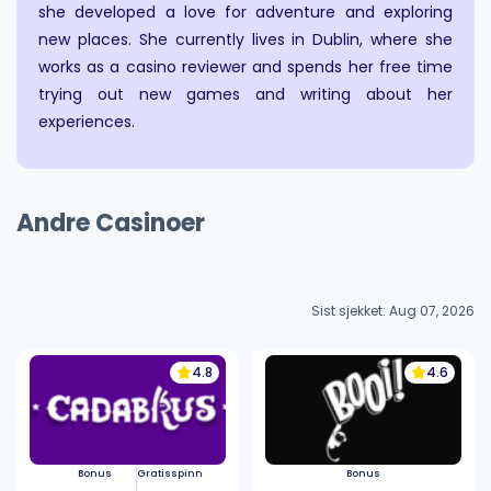
she developed a love for adventure and exploring
new places. She currently lives in Dublin, where she
works as a casino reviewer and spends her free time
trying out new games and writing about her
experiences.
Andre Casinoer
Sist sjekket: Aug 07, 2026
4.8
4.6
Bonus
Gratisspinn
Bonus