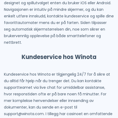
designet og spillutvalget enten du bruker iOS eller Android.
Navigasjonen er intuitiv på mindre skjermer, og du kan
enkelt utføre innskudd, kontakte kundeservice og spille dine
favorittautomater mens du er på farten. Siden tilpasser
seg automatisk skjermstørrelsen din, noe som sikrer en
brukervennlig opplevelse på både smarttelefoner og
nettbrett.
Kundeservice hos Winota
Kundeservice hos Winota er tilgjengelig 24/7 for å sikre at
du alltid får hjelp når du trenger det. Du kan kontakte
supportteamet via live chat for umiddelbar assistanse,
hvor responstiden ofte er på bare noen få minutter. For
mer komplekse henvendelser eller innsending av
dokumenter, kan du sende en e-post til
support@winota.com. I tillegg har casinoet en omfattende