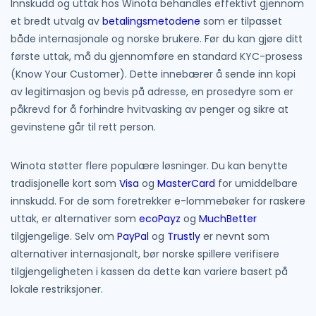
Innskudd og uttak hos Winota behandles effektivt gjennom
et bredt utvalg av
betalingsmetodene
som er tilpasset
både internasjonale og norske brukere. Før du kan gjøre ditt
første uttak, må du gjennomføre en standard KYC-prosess
(Know Your Customer). Dette innebærer å sende inn kopi
av legitimasjon og bevis på adresse, en prosedyre som er
påkrevd for å forhindre hvitvasking av penger og sikre at
gevinstene går til rett person.
Winota støtter flere populære løsninger. Du kan benytte
tradisjonelle kort som
Visa
og
MasterCard
for umiddelbare
innskudd. For de som foretrekker e-lommebøker for raskere
uttak, er alternativer som
ecoPayz
og
MuchBetter
tilgjengelige. Selv om
PayPal
og
Trustly
er nevnt som
alternativer internasjonalt, bør norske spillere verifisere
tilgjengeligheten i kassen da dette kan variere basert på
lokale restriksjoner.