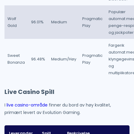
Populær
Wolf
Pragmatic
automat me
96.01%
Medium
Gold
Play
penge-respi
og jackpoter
Fargerik
automat me
Sweet
Pragmatic
96.48%
Medium/Høy
klyngegevins
Bonanza
Play
og
multiplikatore
Live Casino Spill
I
live casino-område
finner du bord av høy kvalitet,
primært levert av Evolution Gaming.
Leverandør
Spill
Beskrivelse