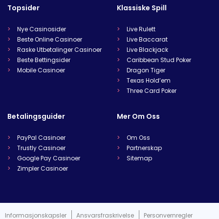
Topsider
Klassiske Spill
Nye Casinosider
Live Rulett
Beste Online Casinoer
Live Baccarat
Raske Utbetalinger Casinoer
Live Blackjack
Beste Bettingsider
Caribbean Stud Poker
Mobile Casinoer
Dragon Tiger
Texas Hold’em
Three Card Poker
Betalingsguider
Mer Om Oss
PayPal Casinoer
Om Oss
Trustly Casinoer
Partnerskap
Google Pay Casinoer
Sitemap
Zimpler Casinoer
Informasjonskapsler
Ansvarsfraskrivelse
Personvernregler