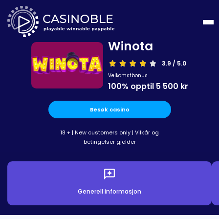
Winota
3.9 / 5.0
akeranmeldelser
Velkomstbonus
100% opptil 5 500 kr
ttspill
t
ay
Besøk casino
read
r
t
et
18 + | New customers only |
Vilkår og
Vær
ulette
betingelser gjelder
taza
d
ga Fire
Oppmerksom
t
aze
egas
t
Ansvarlig
ulette
Pengespill
htning
Generell informasjon
ulette
ky Ball