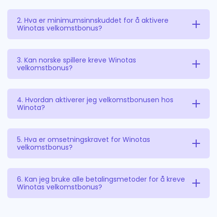
Winota tilbyr for øyeblikket ikke gratisspinn uten
2. Hva er minimumsinnskuddet for å aktivere
Winotas velkomstbonus?
innskudd som en del av velkomstpakken. De
fokuserer på en matchbonus. Sjekk kampanjesiden
For å aktivere Winotas velkomstbonus på 100% opptil
3. Kan norske spillere kreve Winotas
for andre tilbud.
velkomstbonus?
5 500 kr, kreves et minimumsinnskudd på 200 kr.
Dette gjelder for første innskudd.
Ja, norske spillere kan absolutt kreve Winotas
4. Hvordan aktiverer jeg velkomstbonusen hos
Winota?
velkomstbonus på 100% opptil 5 500 kr ved sitt
første innskudd. Dette er et eksklusivt tilbud.
Du aktiverer bonusen enkelt ved å velge den under
5. Hva er omsetningskravet for Winotas
velkomstbonus?
innskuddsprosessen. Sørg for å oppfylle
minimumsinnskuddet på 200 kr for å kvalifisere.
Omsetningskravet for velkomstbonusen hos Winota
6. Kan jeg bruke alle betalingsmetoder for å kreve
Winotas velkomstbonus?
er 35x innskudd pluss bonusbeløp. Det er viktig å lese
de fullstendige vilkårene før du spiller.