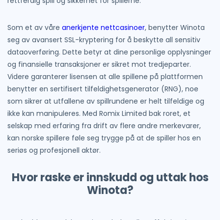
rettferdig spill og sikkerhet for spillerne.
Som et av våre
anerkjente nettcasinoer
, benytter Winota
seg av avansert SSL-kryptering for å beskytte all sensitiv
dataoverføring. Dette betyr at dine personlige opplysninger
og finansielle transaksjoner er sikret mot tredjeparter.
Videre garanterer lisensen at alle spillene på plattformen
benytter en sertifisert tilfeldighetsgenerator (RNG), noe
som sikrer at utfallene av spillrundene er helt tilfeldige og
ikke kan manipuleres. Med Romix Limited bak roret, et
selskap med erfaring fra drift av flere andre merkevarer,
kan norske spillere føle seg trygge på at de spiller hos en
seriøs og profesjonell aktør.
Hvor raske er innskudd og uttak hos
Winota?