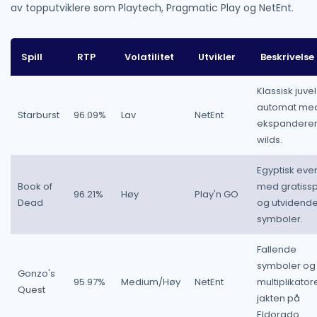
av topputviklere som Playtech, Pragmatic Play og NetEnt.
Spill
RTP
Volatilitet
Utvikler
Beskrivelse
Klassisk juvel
automat me
Starburst
96.09%
Lav
NetEnt
ekspandere
wilds.
Egyptisk eve
Book of
med gratissp
96.21%
Høy
Play'n GO
Dead
og utvidend
symboler.
Fallende
symboler og
Gonzo's
95.97%
Medium/Høy
NetEnt
multiplikatore
Quest
jakten på
Eldorado.