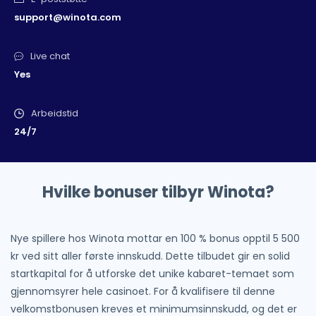
support@winota.com
Live chat
Yes
Arbeidstid
24/7
Hvilke bonuser tilbyr Winota?
Nye spillere hos Winota mottar en 100 % bonus opptil 5 500
kr ved sitt aller første innskudd. Dette tilbudet gir en solid
startkapital for å utforske det unike kabaret-temaet som
gjennomsyrer hele casinoet. For å kvalifisere til denne
velkomstbonusen kreves et minimumsinnskudd, og det er