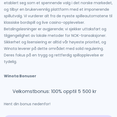
etablert seg som et spennende valg i det norske markedet,
og tilbyr en brukervennlig plattform med et imponerende
spillutvalg. Vi vurderer alt fra de nyeste spilleautomatene til
klassiske bordspill og live casino-opplevelser.
Betalingsløsninger er avgjørende; vi sjekker uttaksfart og
tilgjengelighet av lokale metoder for NOK-transaksjoner.
Sikkerhet og lisensiering er alltid vår høyeste prioritet, og
Winota leverer på dette området med solid regulering.
Deres fokus på en trygg og rettferdig spillopplevelse er
tydelig.
Winota Bonuser
Velkomstbonus: 100% opptil 5 500 kr
Hent din bonus nedenfor!