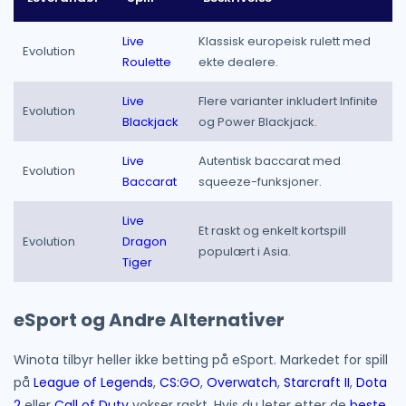
Live
Klassisk europeisk rulett med
Evolution
Roulette
ekte dealere.
Live
Flere varianter inkludert Infinite
Evolution
Blackjack
og Power Blackjack.
Live
Autentisk baccarat med
Evolution
Baccarat
squeeze-funksjoner.
Live
Et raskt og enkelt kortspill
Evolution
Dragon
populært i Asia.
Tiger
eSport og Andre Alternativer
Winota tilbyr heller ikke betting på eSport. Markedet for spill
på
League of Legends
,
CS:GO
,
Overwatch
,
Starcraft II
,
Dota
2
eller
Call of Duty
vokser raskt. Hvis du leter etter de
beste