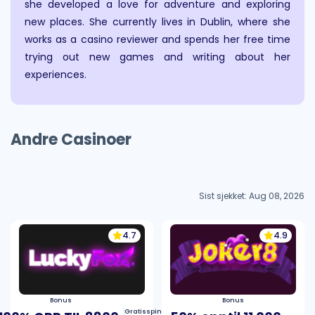
she developed a love for adventure and exploring
new places. She currently lives in Dublin, where she
works as a casino reviewer and spends her free time
trying out new games and writing about her
experiences.
Andre Casinoer
Sist sjekket: Aug 08, 2026
4.7
4.9
Bonus
Bonus
Gratisspinn