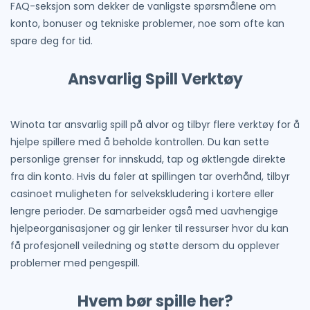
FAQ-seksjon som dekker de vanligste spørsmålene om
konto, bonuser og tekniske problemer, noe som ofte kan
spare deg for tid.
Ansvarlig Spill Verktøy
Winota tar ansvarlig spill på alvor og tilbyr flere verktøy for å
hjelpe spillere med å beholde kontrollen. Du kan sette
personlige grenser for innskudd, tap og øktlengde direkte
fra din konto. Hvis du føler at spillingen tar overhånd, tilbyr
casinoet muligheten for selvekskludering i kortere eller
lengre perioder. De samarbeider også med uavhengige
hjelpeorganisasjoner og gir lenker til ressurser hvor du kan
få profesjonell veiledning og støtte dersom du opplever
problemer med pengespill.
Hvem bør spille her?