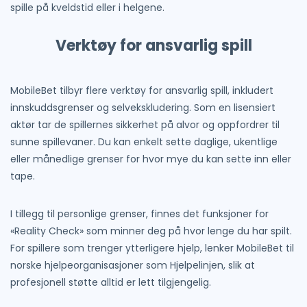
spille på kveldstid eller i helgene.
Verktøy for ansvarlig spill
MobileBet tilbyr flere verktøy for ansvarlig spill, inkludert
innskuddsgrenser og selvekskludering. Som en lisensiert
aktør tar de spillernes sikkerhet på alvor og oppfordrer til
sunne spillevaner. Du kan enkelt sette daglige, ukentlige
eller månedlige grenser for hvor mye du kan sette inn eller
tape.
I tillegg til personlige grenser, finnes det funksjoner for
«Reality Check» som minner deg på hvor lenge du har spilt.
For spillere som trenger ytterligere hjelp, lenker MobileBet til
norske hjelpeorganisasjoner som Hjelpelinjen, slik at
profesjonell støtte alltid er lett tilgjengelig.