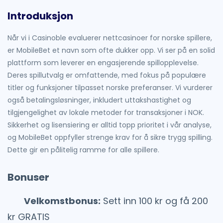
Introduksjon
Når vi i Casinoble evaluerer nettcasinoer for norske spillere,
er MobileBet et navn som ofte dukker opp. Vi ser på en solid
plattform som leverer en engasjerende spillopplevelse.
Deres spillutvalg er omfattende, med fokus på populære
titler og funksjoner tilpasset norske preferanser. Vi vurderer
også betalingsløsninger, inkludert uttakshastighet og
tilgjengelighet av lokale metoder for transaksjoner i NOK.
Sikkerhet og lisensiering er alltid topp prioritet i vår analyse,
og MobileBet oppfyller strenge krav for å sikre trygg spilling.
Dette gir en pålitelig ramme for alle spillere.
Bonuser
Velkomstbonus:
Sett inn 100 kr og få 200
kr GRATIS