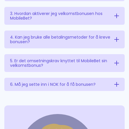
gratis.
Nye spillere kan sette inn 100 NOK og motta 200 NOK
3. Hvordan aktiverer jeg velkomstbonusen hos
MobileBet?
gratis, noe som gir totalt 300 NOK å spille for.
Du aktiverer bonusen ved å gjøre et kvalifiserende
4. Kan jeg bruke alle betalingsmetoder for å kreve
bonusen?
innskudd på minst 100 NOK etter registrering. Den
krediteres automatisk.
Nei, enkelte betalingsmetoder som Skrill og Neteller
5. Er det omsetningskrav knyttet til MobileBet sin
velkomstbonus?
kan være ekskludert fra bonustilbudet. Sjekk alltid
vilkårene.
Ja, velkomstbonusen har omsetningskrav som må
6. Må jeg sette inn i NOK for å få bonusen?
oppfylles før du kan ta ut gevinster. Se
bonusvilkårene for detaljer.
Ja, for norske spillere må innskuddet gjøres i NOK for
å kvalifisere for velkomstbonusen på 200 kr gratis.