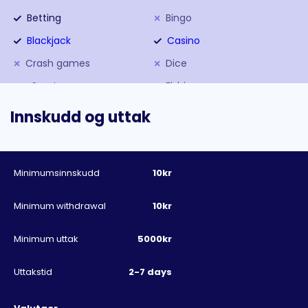
Playtech
Pragmatic Play
Betting
Bingo
Push Gaming
Quickspin
Blackjack
Casino
Red Tiger
Relax Gaming
Crash games
Dice
Thunderkick
Yggdrasil
eSports
Fishing
Instant Win
Jackpot
Innskudd og uttak
Jackpot games
Keno
Live Casino
Live Dealer
Minimumsinnskudd
10kr
Live dealer games
Live Game Show
Lottery
Mine Games
Minimum withdrawal
10kr
Others
Plinko
Minimum uttak
5000kr
Poker
Roulette
Scratch Cards
Scratchcards
Uttakstid
2-7 days
Shooting
Sic Bo