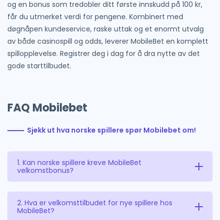
og en bonus som tredobler ditt første innskudd på 100 kr,
får du utmerket verdi for pengene. Kombinert med
døgnåpen kundeservice, raske uttak og et enormt utvalg
av både casinospill og odds, leverer MobileBet en komplett
spillopplevelse. Registrer deg i dag for å dra nytte av det
gode starttilbudet.
FAQ Mobilebet
Sjekk ut hva norske spillere spør Mobilebet om!
1. Kan norske spillere kreve MobileBet
velkomstbonus?
Ja, spillere fra Norge kan kreve velkomstbonusen
2. Hva er velkomsttilbudet for nye spillere hos
MobileBet?
ved å sette inn minimum 100 NOK for å få 200 NOK