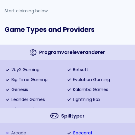
Start claiming below.
Game Types and Providers
Programvareleverandører
2by2 Gaming
Betsoft
Big Time Gaming
Evolution Gaming
Genesis
Kalamba Games
Leander Games
Lightning Box
Microgaming
NetEnt
Spilltyper
NextGen
Nolimit City
NYX Gaming Group
Play’n Go
Arcade
Baccarat