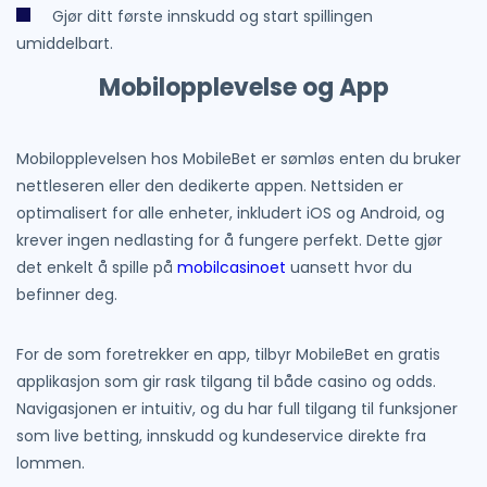
Gjør ditt første innskudd og start spillingen
umiddelbart.
Mobilopplevelse og App
Mobilopplevelsen hos MobileBet er sømløs enten du bruker
nettleseren eller den dedikerte appen. Nettsiden er
optimalisert for alle enheter, inkludert iOS og Android, og
krever ingen nedlasting for å fungere perfekt. Dette gjør
det enkelt å spille på
mobilcasinoet
uansett hvor du
befinner deg.
For de som foretrekker en app, tilbyr MobileBet en gratis
applikasjon som gir rask tilgang til både casino og odds.
Navigasjonen er intuitiv, og du har full tilgang til funksjoner
som live betting, innskudd og kundeservice direkte fra
lommen.