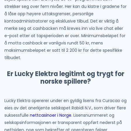
strekker seg over fem nivåer. Her kan du klatre i gradene for
å låse opp høyere uttaksgrenser, personlige
kontoadministratorer og eksklusive tilbud. Det er viktig å
merke seg at cashbacken må kreves inn via live chat eller
e-post etter at tapsperioden er over. Minimumsbeløpet for
å motta cashback er vanligvis rundt 50 kr, mens
maksimumsbeløpet er satt til 2 200 kr for dette spesifikke
tilbudet.
Er Lucky Elektra legitimt og trygt for
norske spillere?
Lucky Elektra opererer under en gyldig lisens fra Curacao og
eies av det anerkjente selskapet Rabidi N.V., som driver flere
suksessfulle
nettcasinoer i Norge
. Lisensnummeret og
selskapsinformasjonen er transparent oppført nederst på
nettsiden, noe som bekrefter at operatøren følger