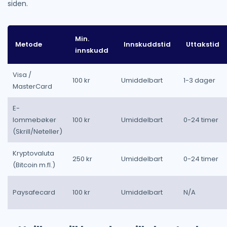
siden.
Min.
Metode
Innskuddstid
Uttakstid
innskudd
Visa /
100 kr
Umiddelbart
1-3 dager
MasterCard
E-
lommebøker
100 kr
Umiddelbart
0-24 timer
(Skrill/Neteller)
Kryptovaluta
250 kr
Umiddelbart
0-24 timer
(Bitcoin m.fl.)
Paysafecard
100 kr
Umiddelbart
N/A