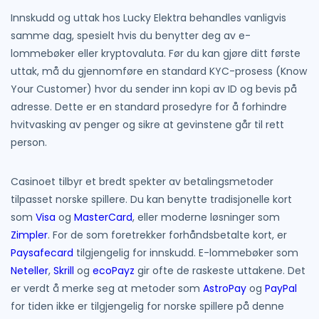
Innskudd og uttak hos Lucky Elektra behandles vanligvis
samme dag, spesielt hvis du benytter deg av e-
lommebøker eller kryptovaluta. Før du kan gjøre ditt første
uttak, må du gjennomføre en standard KYC-prosess (Know
Your Customer) hvor du sender inn kopi av ID og bevis på
adresse. Dette er en standard prosedyre for å forhindre
hvitvasking av penger og sikre at gevinstene går til rett
person.
Casinoet tilbyr et bredt spekter av betalingsmetoder
tilpasset norske spillere. Du kan benytte tradisjonelle kort
som
Visa
og
MasterCard
, eller moderne løsninger som
Zimpler
. For de som foretrekker forhåndsbetalte kort, er
Paysafecard
tilgjengelig for innskudd. E-lommebøker som
Neteller
,
Skrill
og
ecoPayz
gir ofte de raskeste uttakene. Det
er verdt å merke seg at metoder som
AstroPay
og
PayPal
for tiden ikke er tilgjengelig for norske spillere på denne