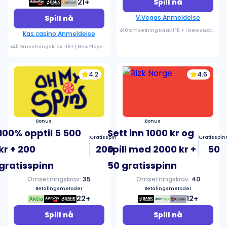
21+
Spill nå
Spill nå
V.Vegas Anmeldelse
x40 Omsetningskrav | 18 + | New customers only |
Kas.casino Anmeldelse
x45 Omsetningskrav | 18+ | New Players Only |
Vilkår og betingelser gjelder
4.2
4.6
Bonus
Bonus
100% opptil 5 500
Sett inn 1000 kr og
Gratisspinn
Gratisspin
kr + 200
200
spill med 2000 kr +
50
gratisspinn
50 gratisspinn
Omsetningskrav:
35
Omsetningskrav:
40
Betalingsmetoder
Betalingsmetoder
22+
12+
Spill nå
Spill nå