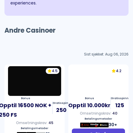
experiences.
Andre Casinoer
Sist sjekket: Aug 06, 2026
4.5
4.2
Bonus
Bonus
Gratisspinn
Gratisspinn
Opptil 16500 NOK +
Opptil 10.000kr
125
250
Omsetningskrav:
40
250 FS
Betalingsmetoder
Omsetningskrav:
45
30+
Betalingsmetoder