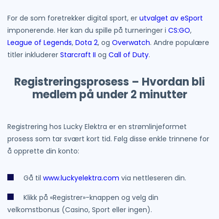
For de som foretrekker digital sport, er
utvalget av eSport
imponerende. Her kan du spille på turneringer i
CS:GO
,
League of Legends
,
Dota 2
, og
Overwatch
. Andre populære
titler inkluderer
Starcraft II
og
Call of Duty
.
Registreringsprosess – Hvordan bli
medlem på under 2 minutter
Registrering hos Lucky Elektra er en strømlinjeformet
prosess som tar svært kort tid. Følg disse enkle trinnene for
å opprette din konto:
Gå til
www.luckyelektra.com
via nettleseren din.
Klikk på «Registrer»-knappen og velg din
velkomstbonus (Casino, Sport eller ingen).