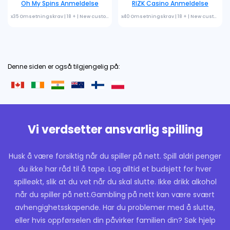
Oh My Spins Anmeldelse
RIZK Casino Anmeldelse
x35 Omsetningskrav | 18 + | New customers only |
Vilkår og betingelser gjelder
x40 Omsetningskrav | 18 + | New customers only |
Denne siden er også tilgjengelig på:
Vi verdsetter ansvarlig spilling
Husk å være forsiktig når du spiller på nett. Spill aldri penger
du ikke har råd til å tape. Lag alltid et budsjett for hver
spilleøkt, slik at du vet når du skal slutte. Ikke drikk alkohol
når du spiller på nett.Gambling på nett kan være svært
avhengighetsskapende. Har du problemer med å slutte,
eller hvis oppførselen din påvirker familien din? Søk hjelp