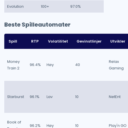
Evolution
100+
97.0%
Beste Spilleautomater
Spill
RTP
Volatilitet
Gevinstlinjer
Utvikler
Money
Relax
96.4%
Høy
40
Train 2
Gaming
Starburst
96.1%
Lav
10
NetEnt
Book of
96.2%
Høy
10
Play'n GO