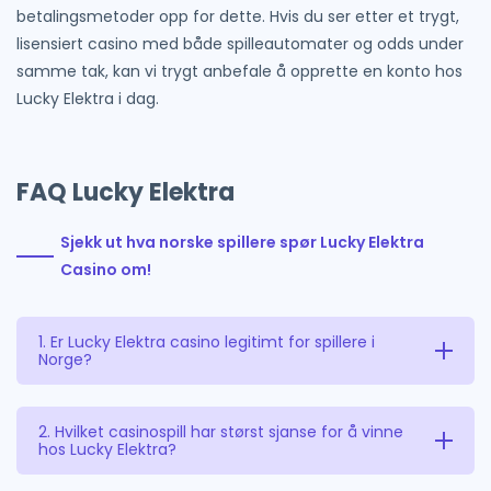
betalingsmetoder opp for dette. Hvis du ser etter et trygt,
lisensiert casino med både spilleautomater og odds under
samme tak, kan vi trygt anbefale å opprette en konto hos
Lucky Elektra i dag.
FAQ Lucky Elektra
Sjekk ut hva norske spillere spør Lucky Elektra
Casino om!
1. Er Lucky Elektra casino legitimt for spillere i
Norge?
Ja, Lucky Elektra er et lisensiert og regulert
2. Hvilket casinospill har størst sjanse for å vinne
hos Lucky Elektra?
nettcasino med en gyldig lisens fra Curacao. De