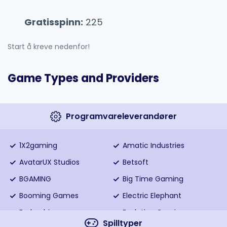
Gratisspinn:
225
Start å kreve nedenfor!
Game Types and Providers
Programvareleverandører
1X2gaming
Amatic Industries
AvatarUX Studios
Betsoft
BGAMING
Big Time Gaming
Booming Games
Electric Elephant
Endorphina
Evolution Gaming
Spilltyper