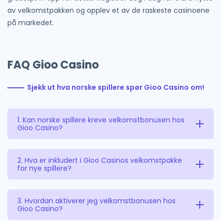
av velkomstpakken og opplev et av de raskeste casinoene
på markedet.
FAQ Gioo Casino
Sjekk ut hva norske spillere spør Gioo Casino om!
1. Kan norske spillere kreve velkomstbonusen hos
Gioo Casino?
Ja, alle nye spillere fra Norge kan kreve Gioo
2. Hva er inkludert i Gioo Casinos velkomstpakke
for nye spillere?
velkomstbonus. Den inkluderer opptil 5000 kr og 225
gratisspinn ved første innskudd.
Velkomstpakken gir deg en bonus på opptil 5000 kr
3. Hvordan aktiverer jeg velkomstbonusen hos
Gioo Casino?
og hele 225 gratisspinn. Dette fordeles over dine