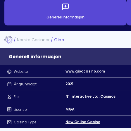
ulette
e of
e Gods
Generell informasjon
ulette
antum
ulette
Norske Casinoer
Gioo
Xtreme
htning
Generell informasjon
ulette
www.gioocasino.com
Website
2021
År grunnlagt
N1 Interactive Ltd. Casinos
Eier
MGA
Lisenser
New Online Casino
Casino Type