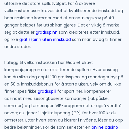
utforske det store spillutvalget. For å aktivere
velkomstbonusen kreves det et kvalifiserende innskudd, og
bonusmidlene kommer med et omsetningskrav på 40
ganger beløpet før uttak kan gjøres. Det er viktig å merke
seg at dette er
gratisspinn
som krediteres etter innskudd,
og ikke
gratisspinn uten innskudd
som man av og til finner
andre steder.
I tillegg til velkomstpakken har Gioo et aktivt
kampanjeprogram for eksisterende spillere. Hver onsdag
kan du sikre deg opptil 100 gratisspinn, og mandager byr på
en 50 % innskuddsbonus for å starte uken. Selv om du ikke
finner spesifikke
gratisspill
for sport her, kompenserer
casinoet med sesongbaserte kampanjer (jul, påske,
sommer) og turneringer. VIP-programmet er også verdt å
nevne; du tjener 1 lojalitetspoeng (GP) for hver 100 kr du
omsetter. Etter hvert som du klatrer i nivåene, låser du opp
bedre belønninger. For de som ser etter en
online casino