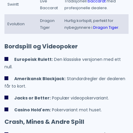
Live
Tradisjonell
baccarat
med
Swintt
Baccarat
profesjonelle dealere.
Dragon
Hurtig kortspill, perfekt for
Evolution
Tiger
nybegynnere i
Dragon Tiger
.
Bordspill og Videopoker
Europeisk Rulett:
Den klassiske versjonen med ett
null.
Amerikansk Blackjack:
Standardregler der dealeren
får to kort.
Jacks or Better:
Populær videopokervariant.
Casino Hold'em:
Pokervariant mot huset.
Crash, Mines & Andre Spill