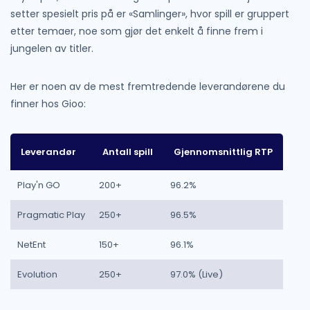
setter spesielt pris på er «Samlinger», hvor spill er gruppert
etter temaer, noe som gjør det enkelt å finne frem i
jungelen av titler.
Her er noen av de mest fremtredende leverandørene du
finner hos Gioo:
Leverandør
Antall spill
Gjennomsnittlig RTP
Play'n GO
200+
96.2%
Pragmatic Play
250+
96.5%
NetEnt
150+
96.1%
Evolution
250+
97.0% (Live)