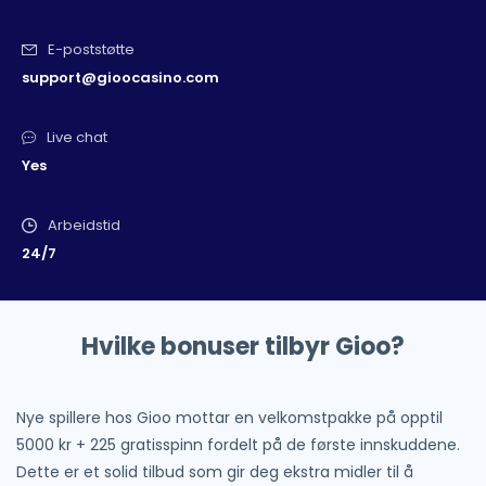
E-poststøtte
support@gioocasino.com
Live chat
Yes
Arbeidstid
24/7
Hvilke bonuser tilbyr Gioo?
Nye spillere hos Gioo mottar en velkomstpakke på opptil
5000 kr + 225 gratisspinn fordelt på de første innskuddene.
Dette er et solid tilbud som gir deg ekstra midler til å