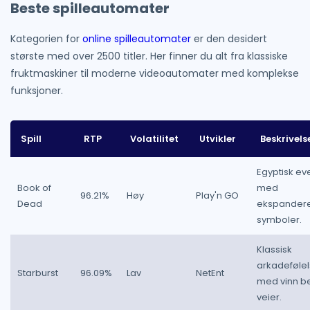
Beste spilleautomater
Kategorien for
online spilleautomater
er den desidert
største med over 2500 titler. Her finner du alt fra klassiske
fruktmaskiner til moderne videoautomater med komplekse
funksjoner.
Spill
RTP
Volatilitet
Utvikler
Beskrivels
Egyptisk ev
Book of
med
96.21%
Høy
Play'n GO
Dead
ekspander
symboler.
Klassisk
arkadeføle
Starburst
96.09%
Lav
NetEnt
med vinn 
veier.