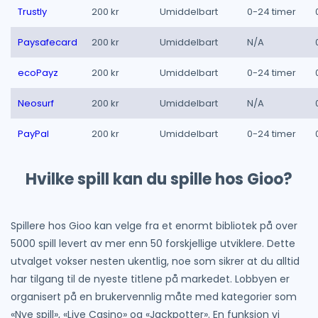
Trustly
200 kr
Umiddelbart
0-24 timer
Paysafecard
200 kr
Umiddelbart
N/A
ecoPayz
200 kr
Umiddelbart
0-24 timer
Neosurf
200 kr
Umiddelbart
N/A
PayPal
200 kr
Umiddelbart
0-24 timer
Hvilke spill kan du spille hos Gioo?
Spillere hos Gioo kan velge fra et enormt bibliotek på over
5000 spill levert av mer enn 50 forskjellige utviklere. Dette
utvalget vokser nesten ukentlig, noe som sikrer at du alltid
har tilgang til de nyeste titlene på markedet. Lobbyen er
organisert på en brukervennlig måte med kategorier som
«Nye spill», «Live Casino» og «Jackpotter». En funksjon vi