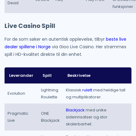
Dead
funksjoner.
Live Casino Spill
For de som søker en autentisk opplevelse, tilbyr
beste live
dealer spillene i Norge
via Gioo Live Casino. Her strømmes
spill i HD-kvalitet direkte til din enhet.
Leverandør
Spill
Beskrivelse
Lightning
Klassisk
rulett
med heldige tall
Evolution
Roulette
og multiplikatorer.
Blackjack
med unike
Pragmatic
ONE
sideinnsatser og stor
Live
Blackjack
skalerbarhet.