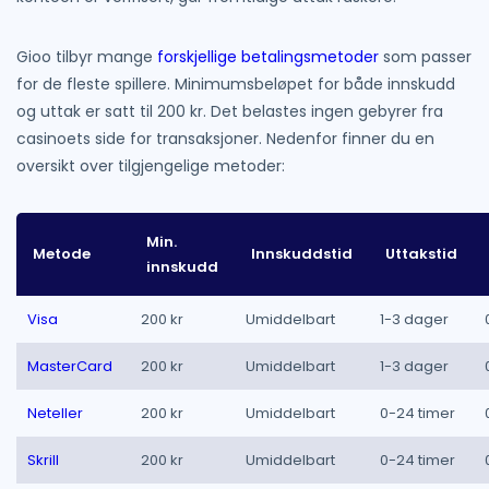
Gioo tilbyr mange
forskjellige betalingsmetoder
som passer
for de fleste spillere. Minimumsbeløpet for både innskudd
og uttak er satt til 200 kr. Det belastes ingen gebyrer fra
casinoets side for transaksjoner. Nedenfor finner du en
oversikt over tilgjengelige metoder:
Min.
Metode
Innskuddstid
Uttakstid
innskudd
Visa
200 kr
Umiddelbart
1-3 dager
MasterCard
200 kr
Umiddelbart
1-3 dager
Neteller
200 kr
Umiddelbart
0-24 timer
Skrill
200 kr
Umiddelbart
0-24 timer