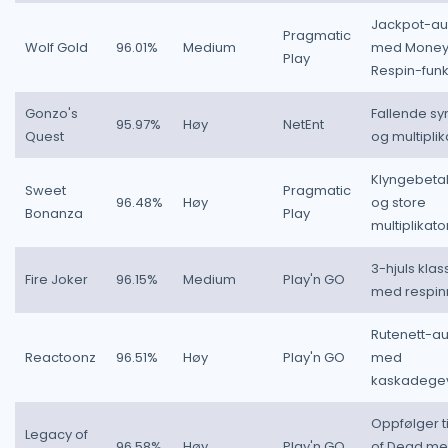
Jackpot-a
Pragmatic
Wolf Gold
96.01%
Medium
med Mone
Play
Respin-funk
Gonzo's
Fallende s
95.97%
Høy
NetEnt
Quest
og multiplik
Klyngebetal
Sweet
Pragmatic
96.48%
Høy
og store
Bonanza
Play
multiplikato
3-hjuls klas
Fire Joker
96.15%
Medium
Play'n GO
med respinn
Rutenett-a
Reactoonz
96.51%
Høy
Play'n GO
med
kaskadegev
Oppfølger t
Legacy of
96.58%
Høy
Play'n GO
of Dead med