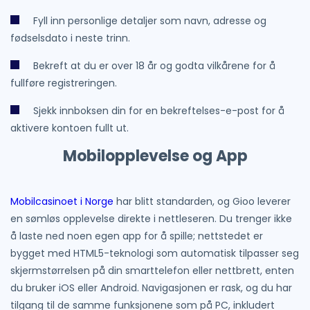
Fyll inn personlige detaljer som navn, adresse og
fødselsdato i neste trinn.
Bekreft at du er over 18 år og godta vilkårene for å
fullføre registreringen.
Sjekk innboksen din for en bekreftelses-e-post for å
aktivere kontoen fullt ut.
Mobilopplevelse og App
Mobilcasinoet i Norge
har blitt standarden, og Gioo leverer
en sømløs opplevelse direkte i nettleseren. Du trenger ikke
å laste ned noen egen app for å spille; nettstedet er
bygget med HTML5-teknologi som automatisk tilpasser seg
skjermstørrelsen på din smarttelefon eller nettbrett, enten
du bruker iOS eller Android. Navigasjonen er rask, og du har
tilgang til de samme funksjonene som på PC, inkludert