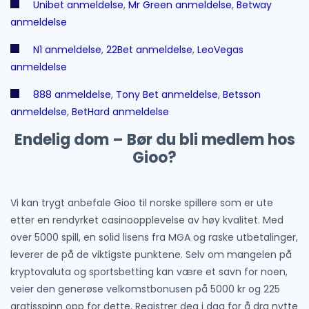
Unibet anmeldelse
,
Mr Green anmeldelse
,
Betway
anmeldelse
N1 anmeldelse
,
22Bet anmeldelse
,
LeoVegas
anmeldelse
888 anmeldelse
,
Tony Bet anmeldelse
,
Betsson
anmeldelse
,
BetHard anmeldelse
Endelig dom – Bør du bli medlem hos
Gioo?
Vi kan trygt anbefale Gioo til norske spillere som er ute
etter en rendyrket casinoopplevelse av høy kvalitet. Med
over 5000 spill, en solid lisens fra MGA og raske utbetalinger,
leverer de på de viktigste punktene. Selv om mangelen på
kryptovaluta og sportsbetting kan være et savn for noen,
veier den generøse velkomstbonusen på 5000 kr og 225
gratisspinn opp for dette. Registrer deg i dag for å dra nytte