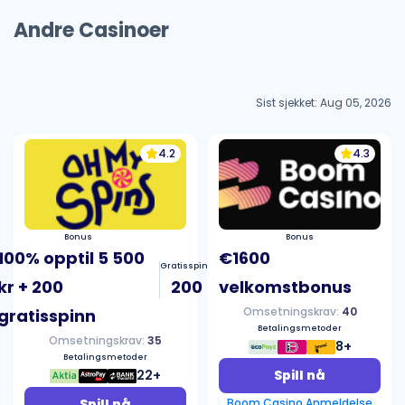
Andre Casinoer
Sist sjekket: Aug 05, 2026
4.2
4.3
Bonus
Bonus
100% opptil 5 500
€1600
Gratisspinn
kr + 200
200
velkomstbonus
Omsetningskrav:
40
gratisspinn
Betalingsmetoder
Omsetningskrav:
35
8+
Betalingsmetoder
22+
Spill nå
Spill nå
Boom Casino Anmeldelse