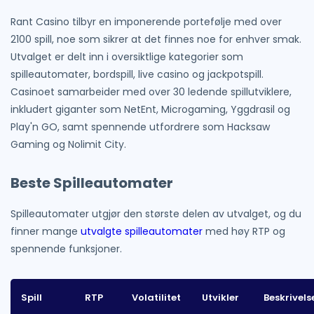
Rant Casino tilbyr en imponerende portefølje med over
2100 spill, noe som sikrer at det finnes noe for enhver smak.
Utvalget er delt inn i oversiktlige kategorier som
spilleautomater, bordspill, live casino og jackpotspill.
Casinoet samarbeider med over 30 ledende spillutviklere,
inkludert giganter som NetEnt, Microgaming, Yggdrasil og
Play'n GO, samt spennende utfordrere som Hacksaw
Gaming og Nolimit City.
Beste Spilleautomater
Spilleautomater utgjør den største delen av utvalget, og du
finner mange
utvalgte spilleautomater
med høy RTP og
spennende funksjoner.
Spill
RTP
Volatilitet
Utvikler
Beskrivels