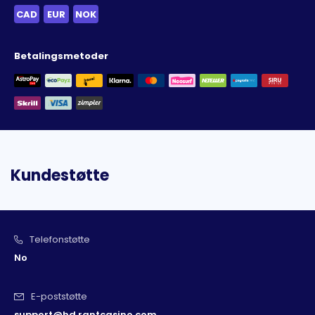
CAD
EUR
NOK
Sports Betting
Table Games
Texas Holdem
Video Poker
Betalingsmetoder
Video Slots
Kundestøtte
Telefonstøtte
No
E-poststøtte
support@hd.rantcasino.com