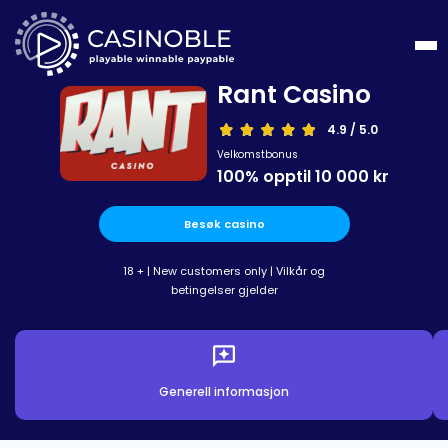
Rant Casino
4.9 / 5.0
akeranmeldelser
Velkomstbonus
100% opptil 10 000 kr
ttspill
t
ay
Besøk casino
read
r
t
et
18 + | New customers only |
Vilkår og
Vær
ulette
betingelser gjelder
taza
d
ga Fire
Oppmerksom
t
aze
egas
t
Ansvarlig
ulette
Pengespill
htning
Generell informasjon
ulette
ky Ball