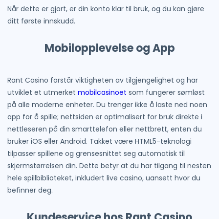
Når dette er gjort, er din konto klar til bruk, og du kan gjøre
ditt første innskudd.
Mobilopplevelse og App
Rant Casino forstår viktigheten av tilgjengelighet og har
utviklet et utmerket
mobilcasinoet
som fungerer sømløst
på alle moderne enheter. Du trenger ikke å laste ned noen
app for å spille; nettsiden er optimalisert for bruk direkte i
nettleseren på din smarttelefon eller nettbrett, enten du
bruker iOS eller Android. Takket være HTML5-teknologi
tilpasser spillene og grensesnittet seg automatisk til
skjermstørrelsen din. Dette betyr at du har tilgang til nesten
hele spillbiblioteket, inkludert live casino, uansett hvor du
befinner deg.
Kundeservice hos Rant Casino