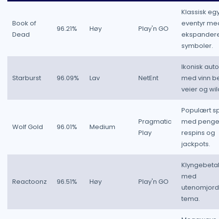
Klassisk egy
Book of
eventyr me
96.21%
Høy
Play'n GO
Dead
ekspander
symboler.
Ikonisk aut
Starburst
96.09%
Lav
NetEnt
med vinn 
veier og wil
Populært spi
Pragmatic
med penge
Wolf Gold
96.01%
Medium
Play
respins og
jackpots.
Klyngebetal
med
Reactoonz
96.51%
Høy
Play'n GO
utenomjord
tema.