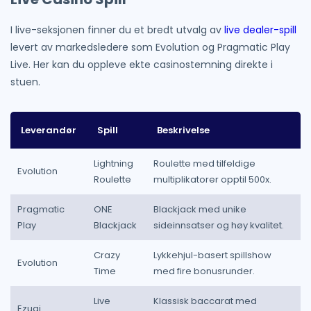
I live-seksjonen finner du et bredt utvalg av
live dealer-spill
levert av markedsledere som Evolution og Pragmatic Play
Live. Her kan du oppleve ekte casinostemning direkte i
stuen.
Leverandør
Spill
Beskrivelse
Lightning
Roulette med tilfeldige
Evolution
Roulette
multiplikatorer opptil 500x.
Pragmatic
ONE
Blackjack med unike
Play
Blackjack
sideinnsatser og høy kvalitet.
Crazy
Lykkehjul-basert spillshow
Evolution
Time
med fire bonusrunder.
Live
Klassisk baccarat med
Ezugi