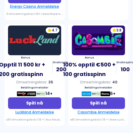
Energy Casino Anmeldelse
0 Omsetningskrav | 18+ | New Players Only |
Vilkår og betingelser gjelder
4.7
3.8
Bonus
Bonus
Gratisspinn
Gratisspin
Opptil 11 500 kr +
100% opptil €500 +
200
100
200 gratisspinn
100 gratisspinn
Omsetningskrav:
35
Omsetningskrav:
40
Betalingsmetoder
Betalingsmetoder
14+
6+
Spill nå
Spill nå
Luckland Anmeldelse
Casombie Anmeldelse
x35 Omsetningskrav | 18 + | Nur Neukunden |
Vilkår og betingelser gjelder
x40 Omsetningskrav | 18 + | New customers only |