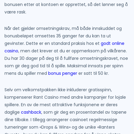
bonusen etter at kontoen er opprettet, så det lønner seg å
være rask.
Når det gjelder omsetningskrav, må både innskuddet og
bonusbeløpet omsettes 35 ganger før du kan ta ut
gevinster. Dette er en standard praksis hos et
godt online
casino
, men det krever at du er oppmerksom på vilkårene.
Du har 30 dager på deg til å fullføre omsetningskravet, noe
som gir deg god tid til å spille. Maksimal innsats per spinn
mens du spiller med
bonus penger
er satt til 50 kr.
Selv om velkomstpakken ikke inkluderer gratisspinn,
kompenserer Rant Casino med andre kampanjer for lojale
spillere. En av de mest attraktive funksjonene er deres
daglige
cashback
, som gir deg en prosentandel av tapene
dine tilbake. I tillegg arrangerer casinoet regelmessige
turneringer som «Drops & Wins» og de unike «Ranters