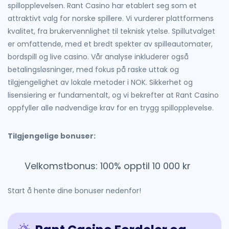
spillopplevelsen. Rant Casino har etablert seg som et
attraktivt valg for norske spillere. Vi vurderer plattformens
kvalitet, fra brukervennlighet til teknisk ytelse. Spillutvalget
er omfattende, med et bredt spekter av spilleautomater,
bordspill og live casino. Vår analyse inkluderer også
betalingsløsninger, med fokus på raske uttak og
tilgjengelighet av lokale metoder i NOK. Sikkerhet og
lisensiering er fundamentalt, og vi bekrefter at Rant Casino
oppfyller alle nødvendige krav for en trygg spillopplevelse.
Tilgjengelige bonuser:
Velkomstbonus: 100% opptil 10 000 kr
Start å hente dine bonuser nedenfor!