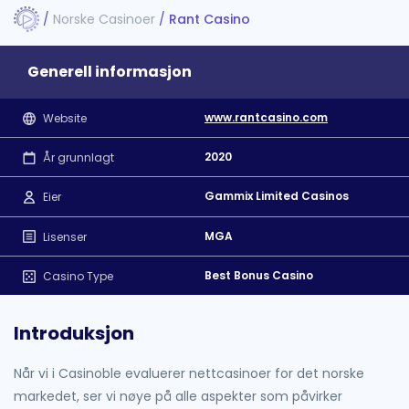
ulette
Norske Casinoer
Rant Casino
e of
e Gods
Generell informasjon
ulette
antum
www.rantcasino.com
Website
ulette
Xtreme
2020
År grunnlagt
htning
ulette
Gammix Limited Casinos
Eier
MGA
Lisenser
Best Bonus Casino
Casino Type
Introduksjon
Når vi i Casinoble evaluerer nettcasinoer for det norske
markedet, ser vi nøye på alle aspekter som påvirker