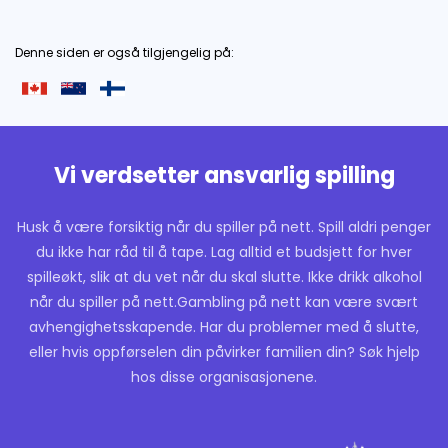
Denne siden er også tilgjengelig på:
Vi verdsetter ansvarlig spilling
Husk å være forsiktig når du spiller på nett. Spill aldri penger
du ikke har råd til å tape. Lag alltid et budsjett for hver
spilleøkt, slik at du vet når du skal slutte. Ikke drikk alkohol
når du spiller på nett.Gambling på nett kan være svært
avhengighetsskapende. Har du problemer med å slutte,
eller hvis oppførselen din påvirker familien din? Søk hjelp
hos disse organisasjonene.