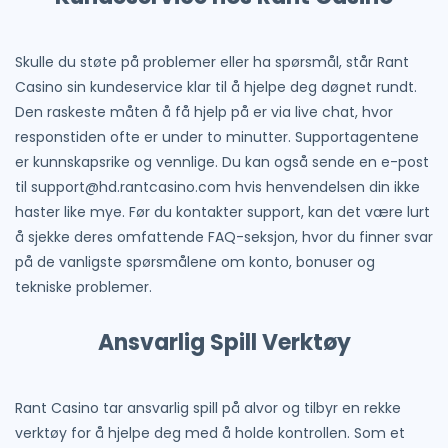
Skulle du støte på problemer eller ha spørsmål, står Rant
Casino sin kundeservice klar til å hjelpe deg døgnet rundt.
Den raskeste måten å få hjelp på er via live chat, hvor
responstiden ofte er under to minutter. Supportagentene
er kunnskapsrike og vennlige. Du kan også sende en e-post
til support@hd.rantcasino.com hvis henvendelsen din ikke
haster like mye. Før du kontakter support, kan det være lurt
å sjekke deres omfattende FAQ-seksjon, hvor du finner svar
på de vanligste spørsmålene om konto, bonuser og
tekniske problemer.
Ansvarlig Spill Verktøy
Rant Casino tar ansvarlig spill på alvor og tilbyr en rekke
verktøy for å hjelpe deg med å holde kontrollen. Som et