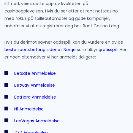
litt ned, veies dette opp av kvaliteten på
casinoopplevelsen. Hvis du ser etter et rent nettcasino
med fokus på spilleautomater og gode kampanjer,
anbefaler vi at du registrerer deg hos Rant Casino i dag.
Hvis du derimot savner oddsspill, kan du vurdere en av de
beste sportsbetting sidene i Norge
som tilbyr
gratisspill
. Her
er noen alternativer vi har anmeldt tidligere:
Betsafe Anmeldelse
Betway Anmeldelse
BetHard Anmeldelse
N1 Anmeldelse
LeoVegas Anmeldelse
777 Anmeldelse