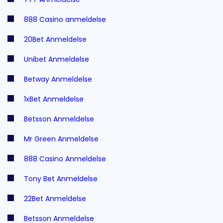
888 Casino anmeldelse
20Bet Anmeldelse
Unibet Anmeldelse
Betway Anmeldelse
1xBet Anmeldelse
Betsson Anmeldelse
Mr Green Anmeldelse
888 Casino Anmeldelse
Tony Bet Anmeldelse
22Bet Anmeldelse
Betsson Anmeldelse