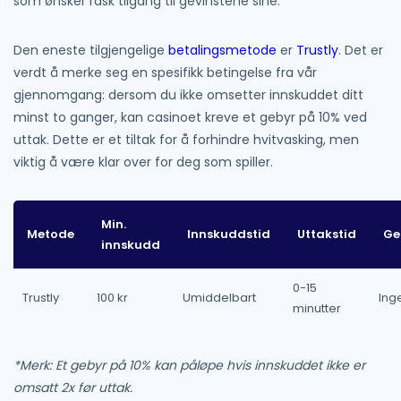
som ønsker rask tilgang til gevinstene sine.
Den eneste tilgjengelige
betalingsmetode
er
Trustly
. Det er
verdt å merke seg en spesifikk betingelse fra vår
gjennomgang: dersom du ikke omsetter innskuddet ditt
minst to ganger, kan casinoet kreve et gebyr på 10% ved
uttak. Dette er et tiltak for å forhindre hvitvasking, men
viktig å være klar over for deg som spiller.
Min.
Metode
Innskuddstid
Uttakstid
Ge
innskudd
0-15
Trustly
100 kr
Umiddelbart
Ing
minutter
*Merk: Et gebyr på 10% kan påløpe hvis innskuddet ikke er
omsatt 2x før uttak.