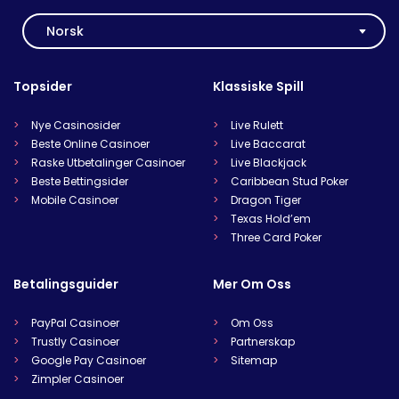
Norsk
Topsider
Klassiske Spill
Nye Casinosider
Live Rulett
Beste Online Casinoer
Live Baccarat
Raske Utbetalinger Casinoer
Live Blackjack
Beste Bettingsider
Caribbean Stud Poker
Mobile Casinoer
Dragon Tiger
Texas Hold’em
Three Card Poker
Betalingsguider
Mer Om Oss
PayPal Casinoer
Om Oss
Trustly Casinoer
Partnerskap
Google Pay Casinoer
Sitemap
Zimpler Casinoer