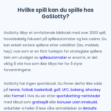
Hvilke spill kan du spille hos
GoSlotty?
GoSlotty tilbyr et omfattende bibliotek med over 2000 spill,
hovedsakelig fokusert på spilleautomater og live casino. Du
kan enkelt sortere spillene etter volatilitet (lav, middels,
høy), noe som er en flott funksjon for strategiske spillere.
Selv om utvalget av
spilleautomater
er enormt, er det
viktig å vite hva som ikke tilbys her for å styre
forventningene.
GoSlotty har ingen sportsbook. Du finner derfor ikke odds
på
tennis
,
fotball
,
basketball
,
golf
,
UFC
,
boksing
,
ishockey
eller
Formel 1
. Hvis du ser etter
sportsbetting-nettsteder
med tilbud som
gratisspill
eller
bonuser uten innskudd
,
anbefaler vi heller å lese våre anmeldelser av
Betsafe