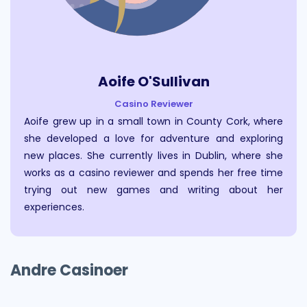
Aoife O'Sullivan
Casino Reviewer
Aoife grew up in a small town in County Cork, where
she developed a love for adventure and exploring
new places. She currently lives in Dublin, where she
works as a casino reviewer and spends her free time
trying out new games and writing about her
experiences.
Andre Casinoer