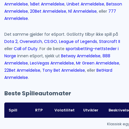
Anmeldelse
,
1xBet Anmeldelse
,
Unibet Anmeldelse
,
Betsson
Anmeldelse
,
20Bet Anmeldelse
,
N1 Anmeldelse
, eller
777
Anmeldelse
.
Det samme gjelder for eSport. GoSlotty tilbyr ikke spill på
Dota 2
,
Overwatch
,
CS:GO
,
League of Legends
,
Starcraft II
eller
Call of Duty
. For de beste
sportsbetting-nettsteder i
Norge
innen eSport, sjekk ut
Betway Anmeldelse
,
888
Anmeldelse
,
LeoVegas Anmeldelse
,
Mr Green Anmeldelse
,
22Bet Anmeldelse
,
Tony Bet Anmeldelse
, eller
BetHard
Anmeldelse
.
Beste Spilleautomater
Spill
RTP
Volatilitet
Utvikler
Beskrivels
Klassisk eg