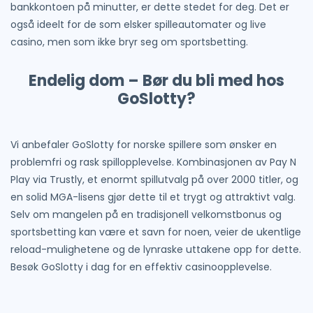
bankkontoen på minutter, er dette stedet for deg. Det er
også ideelt for de som elsker spilleautomater og live
casino, men som ikke bryr seg om sportsbetting.
Endelig dom – Bør du bli med hos
GoSlotty?
Vi anbefaler GoSlotty for norske spillere som ønsker en
problemfri og rask spillopplevelse. Kombinasjonen av Pay N
Play via Trustly, et enormt spillutvalg på over 2000 titler, og
en solid MGA-lisens gjør dette til et trygt og attraktivt valg.
Selv om mangelen på en tradisjonell velkomstbonus og
sportsbetting kan være et savn for noen, veier de ukentlige
reload-mulighetene og de lynraske uttakene opp for dette.
Besøk GoSlotty i dag for en effektiv casinoopplevelse.