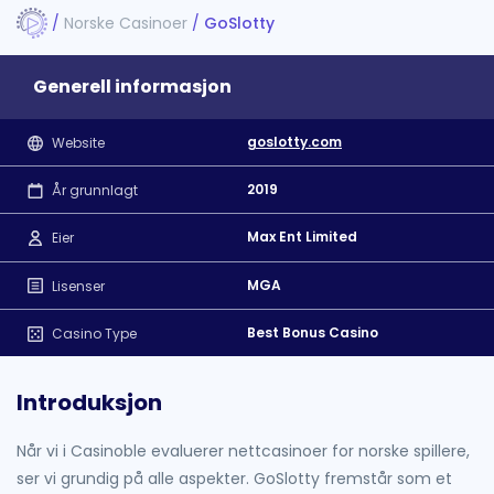
ulette
Norske Casinoer
GoSlotty
e of
e Gods
Generell informasjon
ulette
antum
goslotty.com
Website
ulette
Xtreme
2019
År grunnlagt
htning
ulette
Max Ent Limited
Eier
MGA
Lisenser
Best Bonus Casino
Casino Type
Introduksjon
Når vi i Casinoble evaluerer nettcasinoer for norske spillere,
ser vi grundig på alle aspekter. GoSlotty fremstår som et