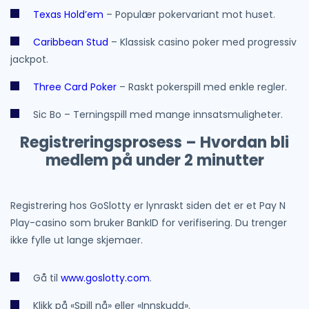
Texas Hold’em
– Populær pokervariant mot huset.
Caribbean Stud
– Klassisk casino poker med progressiv
jackpot.
Three Card Poker
– Raskt pokerspill med enkle regler.
Sic Bo – Terningspill med mange innsatsmuligheter.
Registreringsprosess – Hvordan bli
medlem på under 2 minutter
Registrering hos GoSlotty er lynraskt siden det er et Pay N
Play-casino som bruker BankID for verifisering. Du trenger
ikke fylle ut lange skjemaer.
Gå til
www.goslotty.com
.
Klikk på «Spill nå» eller «Innskudd».