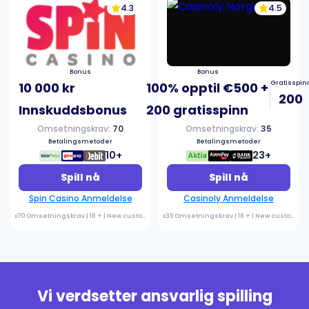
4.3
4.5
Bonus
Bonus
Gratisspin
10 000 kr
100% opptil €500 +
200
Innskuddsbonus
200 gratisspinn
Omsetningskrav:
70
Omsetningskrav:
35
Betalingsmetoder
Betalingsmetoder
10+
23+
Spill nå
Spill nå
Spin Casino Anmeldelse
Casinoly Anmeldelse
x70 Omsetningskrav | 18 + | New customers only |
Vilkår og betingelser gjelder
x35 Omsetningskrav | 18 + | New customers only |
Vi verdsetter ansvarlig spilling