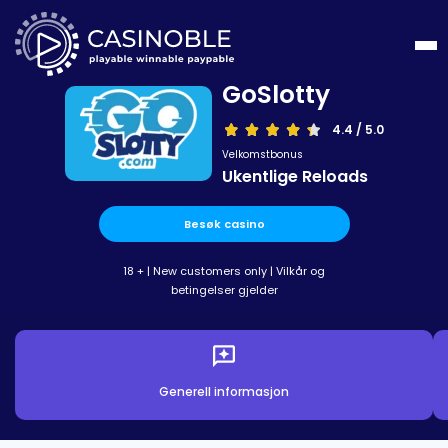
GoSlotty
4.4 / 5.0
akeranmeldelser
Velkomstbonus
Ukentlige Reloads
ttspill
t
ay
Besøk casino
read
r
t
et
18 + | New customers only |
Vilkår og
Vær
ulette
betingelser gjelder
taza
d
ga Fire
Oppmerksom
t
aze
egas
t
Ansvarlig
ulette
Pengespill
htning
Generell informasjon
ulette
ky Ball