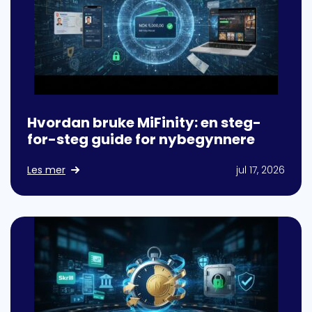
Hvordan bruke MiFinity: en steg-
for-steg guide for nybegynnere
Les mer
jul 17, 2026