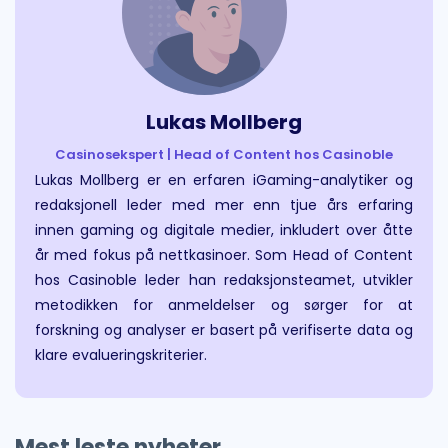
Lukas Mollberg
Casinosekspert | Head of Content hos Casinoble
Lukas Mollberg er en erfaren iGaming-analytiker og
redaksjonell leder med mer enn tjue års erfaring
innen gaming og digitale medier, inkludert over åtte
år med fokus på nettkasinoer. Som Head of Content
hos Casinoble leder han redaksjonsteamet, utvikler
metodikken for anmeldelser og sørger for at
forskning og analyser er basert på verifiserte data og
klare evalueringskriterier.
Mest leste nyheter