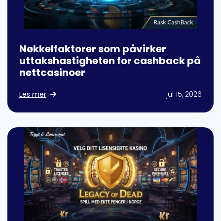
Nøkkelfaktorer som påvirker
uttakshastigheten for cashback på
nettcasinoer
Les mer
jul 15, 2026