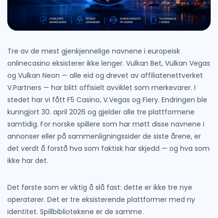
ulette
e of
e Gods
ulette
Tre av de mest gjenkjennelige navnene i europeisk
antum
onlinecasino eksisterer ikke lenger. Vulkan Bet, Vulkan Vegas
ulette
og Vulkan Neon — alle eid og drevet av affiliatenettverket
Xtreme
V.Partners — har blitt offisielt avviklet som merkevarer. I
htning
stedet har vi fått F5 Casino, V.Vegas og Fiery. Endringen ble
ulette
kunngjort 30. april 2026 og gjelder alle tre plattformene
samtidig. For norske spillere som har møtt disse navnene i
annonser eller på sammenligningssider de siste årene, er
det verdt å forstå hva som faktisk har skjedd — og hva som
ikke har det.
Det første som er viktig å slå fast: dette er ikke tre nye
operatører. Det er tre eksisterende plattformer med ny
identitet. Spillbibliotekene er de samme.