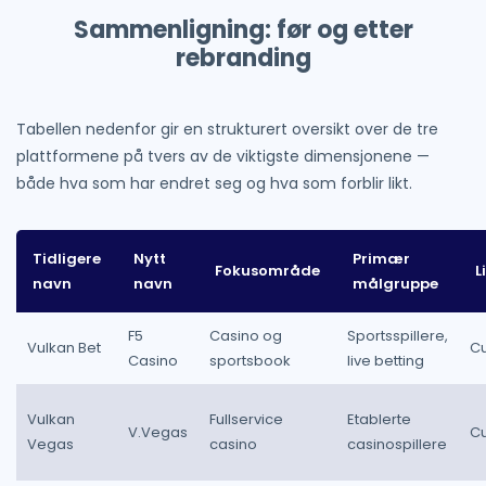
Sammenligning: før og etter
rebranding
Tabellen nedenfor gir en strukturert oversikt over de tre
plattformene på tvers av de viktigste dimensjonene —
både hva som har endret seg og hva som forblir likt.
Tidligere
Nytt
Primær
Fokusområde
L
navn
navn
målgruppe
F5
Casino og
Sportsspillere,
Vulkan Bet
C
Casino
sportsbook
live betting
Vulkan
Fullservice
Etablerte
V.Vegas
C
Vegas
casino
casinospillere