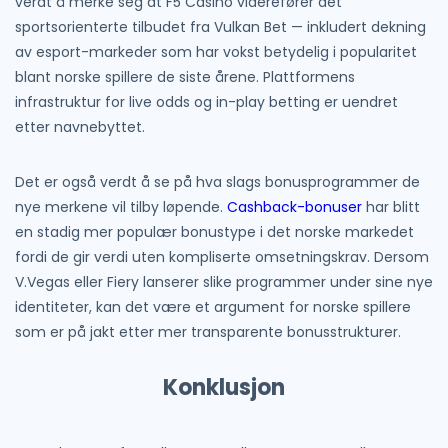
verdt å merke seg at F5 Casino viderefører det
sportsorienterte tilbudet fra Vulkan Bet — inkludert dekning
av esport-markeder som har vokst betydelig i popularitet
blant norske spillere de siste årene. Plattformens
infrastruktur for live odds og in-play betting er uendret
etter navnebyttet.
Det er også verdt å se på hva slags bonusprogrammer de
nye merkene vil tilby løpende.
Cashback-bonuser
har blitt
en stadig mer populær bonustype i det norske markedet
fordi de gir verdi uten kompliserte omsetningskrav. Dersom
V.Vegas eller Fiery lanserer slike programmer under sine nye
identiteter, kan det være et argument for norske spillere
som er på jakt etter mer transparente bonusstrukturer.
Konklusjon