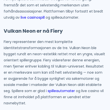
fremstår det som et selvstendig merkenavn uten
forhåndsassosiasjoner. Plattformen tilbyr fortsatt et bredt
utvalg av
live casinospill
og spilleautomater.
Vulkan Neon er nå Fiery
Fiery representerer den mest komplette
identitetstransformasjonen av de tre. Vulkan Neon ble
bygget rundt en neon-estetikk rettet mot en yngre, visuelt
orientert spillergruppe. Fiery viderefører denne energien,
men fjerner enhver kobling til Vulkan-universet. Resultatet
er en merkevare som kan stå helt selvstendig — noe som
er avgjørende for å bygge synlighet via søkemotorer og
sosiale medier i markeder der Vulkan Neon aldri etablerte
seg. Spillere som er glad i
spilleautomater
og live casino vil
finne at innholdet på plattformen er uendret etter
navnebyttet.