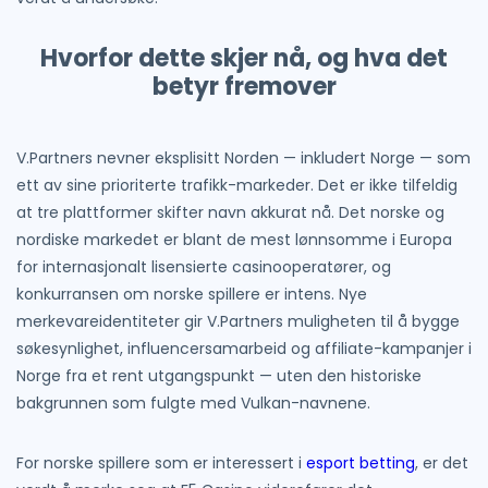
Hvorfor dette skjer nå, og hva det
betyr fremover
V.Partners nevner eksplisitt Norden — inkludert Norge — som
ett av sine prioriterte trafikk-markeder. Det er ikke tilfeldig
at tre plattformer skifter navn akkurat nå. Det norske og
nordiske markedet er blant de mest lønnsomme i Europa
for internasjonalt lisensierte casinooperatører, og
konkurransen om norske spillere er intens. Nye
merkevareidentiteter gir V.Partners muligheten til å bygge
søkesynlighet, influencersamarbeid og affiliate-kampanjer i
Norge fra et rent utgangspunkt — uten den historiske
bakgrunnen som fulgte med Vulkan-navnene.
For norske spillere som er interessert i
esport betting
, er det