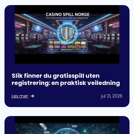
Slik finner du gratisspill uten
registrering: en praktisk veiledning
Les mer
jul 21, 2026