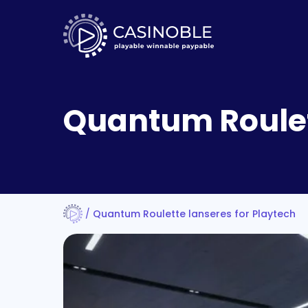
Quantum Roulett
Gates of Olympus 1000
Nye Casinoer
Cashback
Basketball
Om oss
Kredittkort
The Cl
Liv
Cal
Big Bass Splash
Beste Nettcasinoer
Gratisspill
Boksing
Kontakt Oss
Mastercar
Wildz
Liv
CS
Madame Destiny
Mobile Casinoer
Gratisspinn
Fotball
Partnerskap
VISA
SpinAw
Big
Do
Gates of Olympus
Casinoer med Raske Uttak
Innskuddsfri
Formel 1
Nyheter
Paysafeca
NY Spin
Gre
Le
Sugar Rush 1000
Laveste Innskudds Casinoer
Golf
Neosurf No
21.com
Live
Ov
Sweet Bonanza
Spilleautomater
Ishockey
Captain
Who
Sta
Quantum Roulette lanseres for Playtech
Sugar Rush
Tennis
Cookie
Liv
The Dog House Megaways
UFC
All 