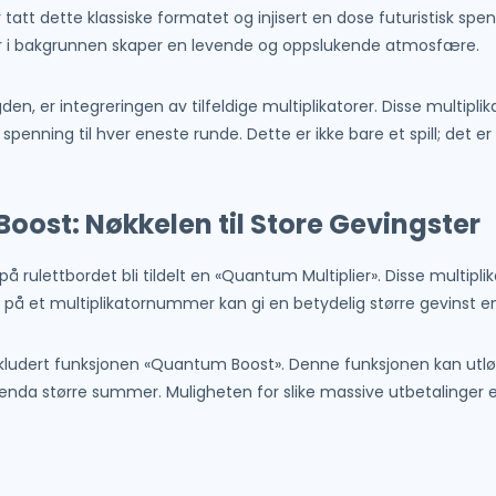
t dette klassiske formatet og injisert en dose futuristisk spenni
er i bakgrunnen skaper en levende og oppslukende atmosfære.
en, er integreringen av tilfeldige multiplikatorer. Disse multip
spenning til hver eneste runde. Dette er ikke bare et spill; det er
oost: Nøkkelen til Store Gevingster
l på rulettbordet bli tildelt en «Quantum Multiplier». Disse multipl
 på et multiplikatornummer kan gi en betydelig større gevinst enn 
nkludert funksjonen «Quantum Boost». Denne funksjonen kan utløse
ne enda større summer. Muligheten for slike massive utbetalinge