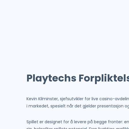
Playtechs Forpliktel
Kevin Kilminster, sjefsutvikler for live casino-avdel
i markedet, spesielt når det gjelder presentasjon
Spillet er designet for å levere på begge fronter:
sin, bekrefter spillets potensial. Den livaktige gra