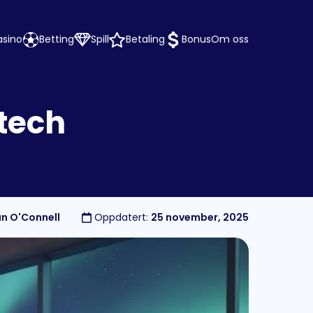
sino
Betting
Spill
Betaling
Bonus
Om oss
tech
n O'Connell
Oppdatert:
25 november, 2025