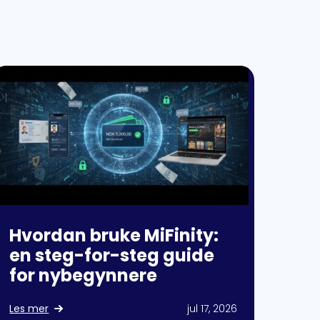
Hvordan bruke MiFinity:
en steg-for-steg guide
for nybegynnere
Les mer
jul 17, 2026