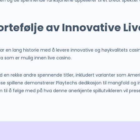
rtefølje av Innovative Liv
 har en lang historie med å levere innovative og høykvalitets ca
a som er mulig innen live casino.
en rekke andre spennende titler, inkludert varianter som Ame
se spillene demonstrerer Playtechs dedikasjon til mangfold og inn
 til å følge med på hva denne anerkjente spillutvikleren vil pres