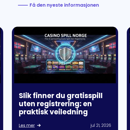
Få den nyeste informasjonen
Slik finner du gratisspill
uten registrering: en
praktisk veiledning
Les mer
jul 21, 2026