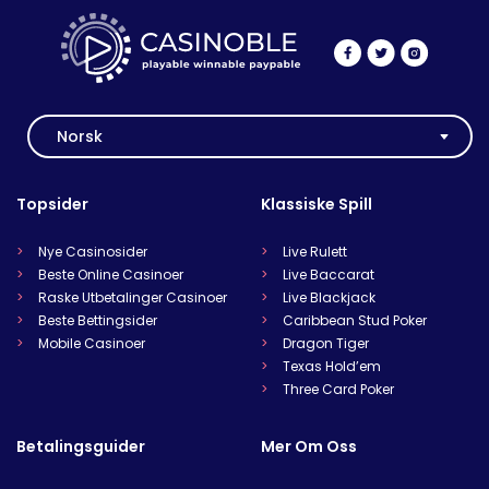
Norsk
Topsider
Klassiske Spill
Nye Casinosider
Live Rulett
Beste Online Casinoer
Live Baccarat
Raske Utbetalinger Casinoer
Live Blackjack
Beste Bettingsider
Caribbean Stud Poker
Mobile Casinoer
Dragon Tiger
Texas Hold’em
Three Card Poker
Betalingsguider
Mer Om Oss