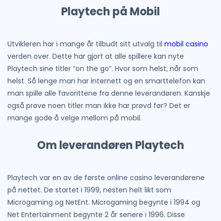
Playtech på Mobil
Utvikleren har i mange år tilbudt sitt utvalg til
mobil casino
verden over. Dette har gjort at alle spillere kan nyte
Playtech sine titler “on the go”. Hvor som helst, når som
helst. Så lenge man har internett og en smarttelefon kan
man spille alle favorittene fra denne leverandøren. Kanskje
også prøve noen titler man ikke har prøvd før? Det er
mange gode å velge mellom på mobil.
Om leverandøren Playtech
Playtech var en av de første online casino leverandørene
på nettet. De startet i 1999, nesten helt likt som
Microgaming og NetEnt. Microgaming begynte i 1994 og
Net Entertainment begynte 2 år senere i 1996. Disse