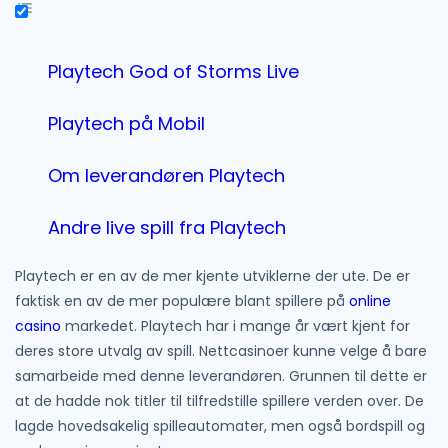
ulette
e of
e Gods
Playtech God of Storms Live
ulette
antum
Playtech på Mobil
ulette
Xtreme
Om leverandøren Playtech
htning
ulette
Andre live spill fra Playtech
Playtech er en av de mer kjente utviklerne der ute. De er
faktisk en av de mer populære blant spillere på
online
casino
markedet. Playtech har i mange år vært kjent for
deres store utvalg av spill. Nettcasinoer kunne velge å bare
samarbeide med denne leverandøren. Grunnen til dette er
at de hadde nok titler til tilfredstille spillere verden over. De
lagde hovedsakelig spilleautomater, men også bordspill og