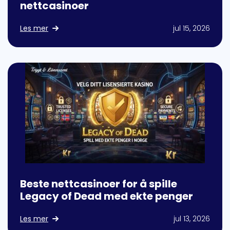
nettcasinoer
Les mer
jul 15, 2026
Beste nettcasinoer for å spille
Legacy of Dead med ekte penger
Les mer
jul 13, 2026