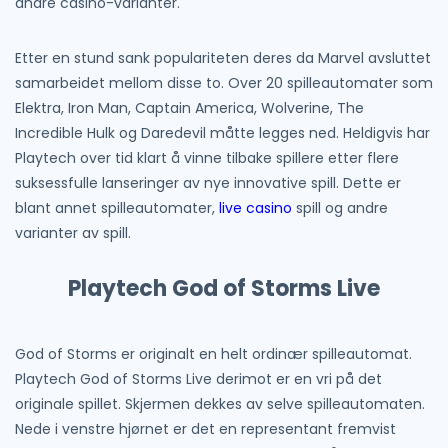
andre casino-varianter.
Etter en stund sank populariteten deres da Marvel avsluttet
samarbeidet mellom disse to. Over 20 spilleautomater som
Elektra, Iron Man, Captain America, Wolverine, The
Incredible Hulk og Daredevil måtte legges ned. Heldigvis har
Playtech over tid klart å vinne tilbake spillere etter flere
suksessfulle lanseringer av nye innovative spill. Dette er
blant annet spilleautomater,
live casino
spill og andre
varianter av spill.
Playtech God of Storms Live
God of Storms er originalt en helt ordinær spilleautomat.
Playtech God of Storms Live derimot er en vri på det
originale spillet. Skjermen dekkes av selve spilleautomaten.
Nede i venstre hjørnet er det en representant fremvist