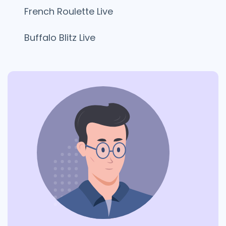
French Roulette Live
Buffalo Blitz Live