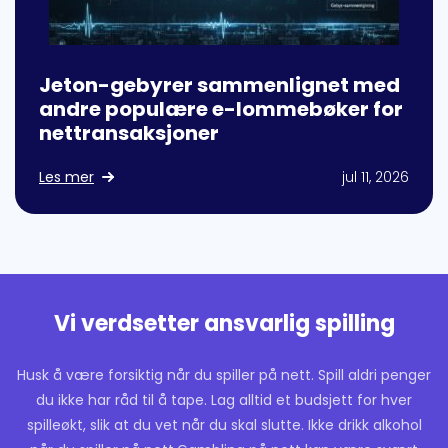
Jeton-gebyrer sammenlignet med
andre populære e-lommebøker for
nettransaksjoner
Les mer
jul 11, 2026
Vi verdsetter ansvarlig spilling
Husk å være forsiktig når du spiller på nett. Spill aldri penger
du ikke har råd til å tape. Lag alltid et budsjett for hver
spilleøkt, slik at du vet når du skal slutte. Ikke drikk alkohol