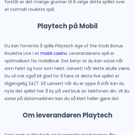
forstår er det mange grunner til å velge dette spillet over
et normalt roulette spill.
Playtech på Mobil
Du kan forvente å spille Playtech Age of the Gods Bonus
Roulette Live i et
mobil casino
. Leverandørens spill er
optimalisert for mobilbruk. Det betyr at du kan satse når
som helst og hvor som helst. Uansett når dette skulle være.
Du vil nok også bli glad for å høre at dette live spillet er
tilgjengelig 24/7. Så uansett når du er oppe å står kan du
nyte det spillet har å by på ved bruk av telefonen din. Vil du
satse på datamaskinen kan du så klart heller gjøre det.
Om leverandøren Playtech