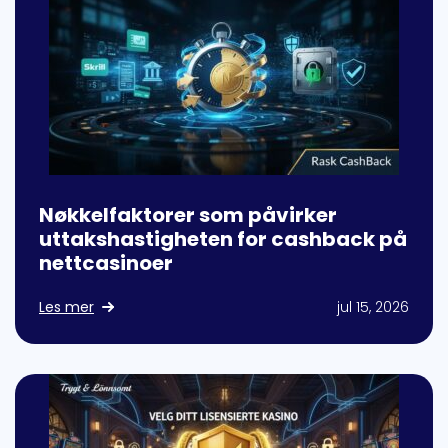
Nøkkelfaktorer som påvirker
uttakshastigheten for cashback på
nettcasinoer
Les mer
jul 15, 2026